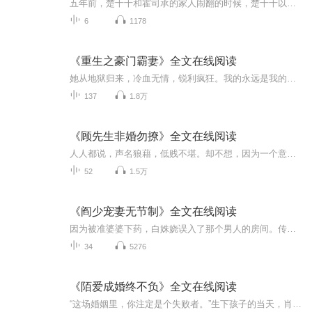
五年前，楚千千和霍司承的家人闹翻的时候，楚千千以为，她和霍司承从此不会再有任何交集。可，当她跌落人生的低谷，是霍司承把她从深渊拯救出来。楚千千以为，自己欠他的始终要偿还。却不知道，在七年前她提着沉重的行李箱踏入大学校门，男孩的自行车不小心撞过来时，他们的就注定要纠缠一辈子。
6
1178
《重生之豪门霸妻》全文在线阅读
她从地狱归来，冷血无情，锐利疯狂。我的永远是我的，你动我东西，我必定不放过你！ 她微微一笑，当着男人的面将订婚扳指砸在了地上——退婚吧，这门亲事，我不要了！ 但那个男人却要将她娶回家！——商臻，你一出生就是我的人了，想反悔，晚了！
137
1.8万
《顾先生非婚勿撩》全文在线阅读
人人都说，声名狼藉，低贱不堪。却不想，因为一个意外的孩子，我嫁给了临城的国民老公。只是这场婚姻，从一开始就跟爱情无关。我一直以为，他对我厌恶，是因为迫不得己娶了我。殊不知，他心有所属，我阻了他重修旧好的路。可当我想要成全，转身离去，却反手被这男人拉进怀里。“顾子言，说好的绝不碰我呢？”男人眉目清冷，矜贵高傲，“是你先碰的我！”喜欢阅读的朋友请搜索微----信----公-----众----呺---糖果文坊--关柱后回复 0316，即可阅读精彩章节
52
1.5万
《阎少宠妻无节制》全文在线阅读
因为被准婆婆下药，白姝娆误入了那个男人的房间。传说中晋城最有权势的无冕之王阎夜冥。第一次见面，他甩给她一摞毛爷爷，“你可以走了，我这里不需要应召女郎！”她攀着他的手臂，“先生，你不试一下吗？我技术很好的！”第二次见面，她落荒而逃，“先生，你认错人了！”却被他的手下阻挠。“应召女郎？技术很好？嗯？”“你想怎样？”“睡了我，就得做我的老婆！”“不要！”“反对无效！”第三次见面，她和他手握红本本。从此后被缠上，从生活到婚姻，从身体到内心……喜欢阅读的朋友请搜索微----信----公...
34
5276
《陌爱成婚终不负》全文在线阅读
“这场婚姻里，你注定是个失败者。”生下孩子的当天，肖扬领着个气焰嚣张的女人站在病床前，逼我离婚，逼我净身出户。曾经，我对他深信不疑，没想到在他眼里，我只是个利用完就可以随手丢弃的工具。忿恨过，也绝望过。直到后来，我认识了靳予城，才知道：如果有人曾不屑一顾地把你踩进泥泞，那么终将会有一个人，心甘情愿把你捧在云端。只是予城，也许我脚下这条早已走偏的路，永远也无法和你相交……喜欢阅读的朋友请搜索微----信----公-----众----呺---糖果看吧--关柱后回复 4717，即可...