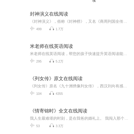
读
封神演义在线阅读
《封神演义》，俗称《封神榜》，又名《商周列国全传》、《武王伐纣外史》、《封神传》。全书共一百回。《封神演义》的原型最早可追溯至南宋的《武王伐纣白话文》，可能还参考了《商周演义》、《昆仑八仙东游记》，全书以武王伐纣、商周易代的历史为框架，...
499
1.7万
米老师在线英语阅读
米老师在线英语阅读，帮您的孩子快速提升英语阅读能力，我将用我10多年总结的一套有效方法让您的孩子爱上英语阅读，全方位提升孩子英语的听说读写能力。
295
5.2万
《列女传》原文在线阅读
《列女传》原名《九十洲绣像列女传》，西汉刘向有感于成帝后宫之事始撰，记述了上古至汉代妇女的嘉言懿行．后代多有增补．明代新安汪氏此基础上加以增辑，叙及人物延伸至明，封刘向《列女传》中有失偏颇者亦有订正。全书分上、下两卷，采用上文下图的形式...
104
4355
《情寄锦时》全文在线阅读
我人生最难堪的时刻，是在我爸的婚礼上。 我闯入那个人的生活，也是在他们的婚礼上。 从此，天崩地裂，而我只求能和他白头到老。 在这场无爱的婚姻里，能守着他，也是好的。 四年婚姻一朝走到尽头，我心死如灰，只愿此生不复相见。喜欢阅读的朋友请搜索微----信----公-----众----呺---简文坊--关柱后回复 0114，即可阅读精彩章节
53
3.3万