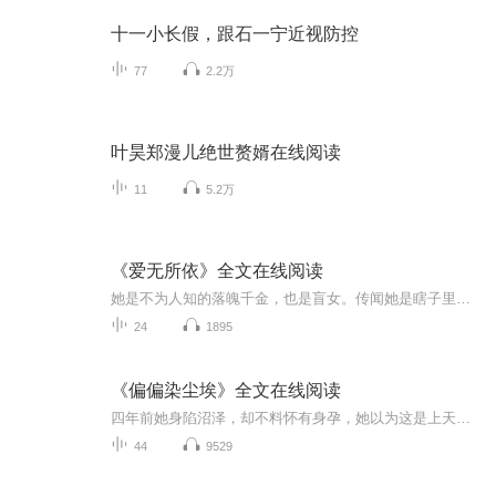
十一小长假，跟石一宁近视防控
77
2.2万
叶昊郑漫儿绝世赘婿在线阅读
11
5.2万
《爱无所依》全文在线阅读
她是不为人知的落魄千金，也是盲女。传闻她是瞎子里最漂亮的女人，却无人知道她曾经有一双最清澈干净的眼睛。再见时，他捏住她的下巴恨的咬牙切齿，“当真听不出我是谁？”她摸着他身体上熟悉的皮肤纹理，笑得放肆，“客人太多了，真不记得了呢！”喜欢阅读的朋友请搜索微----信----公-----众----呺---糖果文坊--关柱后回复 0312，即可阅读精彩章节
24
1895
《偏偏染尘埃》全文在线阅读
四年前她身陷沼泽，却不料怀有身孕，她以为这是上天怜悯送她的礼物，却被告知夭折。满心的伤痛，都化作满腔的恨。为复仇她向那个男人自荐枕席，他将她抵在墙角，“你凭什么认为我一定会帮你？”“不试试怎么知道？”谁知，这一试却扯出惊天秘密……喜欢阅读的朋友请搜索微----信----公-----众----呺---简文坊--关柱后回复 0138，即可阅读精彩章节
44
9529