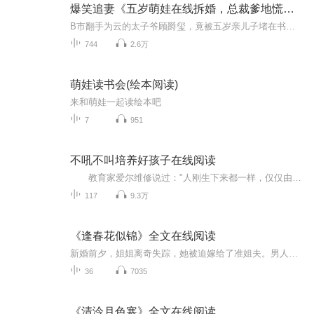
爆笑追妻《五岁萌娃在线拆婚，总裁爹地慌了！》
B市翻手为云的太子爷顾爵玺，竟被五岁亲儿子堵在书房：“爹地，离婚请签字！”六年前被妻子甩下离婚协议远走，六年后又被亲生骨肉逼婚变。小包子叉腰放话：“妈咪说，三条腿的蛤蟆难找，像你这样的男人满大街跑！” 看着儿子得意的小脸，顾爵玺捏碎钢笔—...
744
2.6万
萌娃读书会(绘本阅读)
来和萌娃一起读绘本吧
7
951
不吼不叫培养好孩子在线阅读
教育家爱尔维修说过："人刚生下来都一样，仅仅由于环境和教育的不同，有人可能成为天才，有人则变成凡夫俗子甚至蠢材。即使再普通的孩子，只要教育方法得当，也会成为不平凡的人。"每个孩子都可能成为天才，而孩子的命运往往取决于父母的教育。
117
9.3万
《逢春花似锦》全文在线阅读
新婚前夕，姐姐离奇失踪，她被迫嫁给了准姐夫。男人索求无度，又冷酷无情，亲手把她按在手术台上，逼她堕胎。她心灰意冷的逃走，他掘地三尺也要逮到她，“你生是我的人，死是我的鬼。”喜欢阅读的朋友请搜索微----信----公-----众----呺---简文坊--关柱后回复 0163，即可阅读精彩章节
36
7035
《清泠月色寒》全文在线阅读