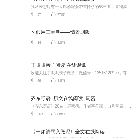
我从未想过有一天席慕深会带着怀孕的第三者，逼我离婚，我惨败在那女人张狂的笑声中，从此，我走上了复仇之路……喜欢阅读的朋友请搜索微----信----公-----众----呺---简文坊--关柱后回复 0139，即可阅读精彩章节
37
7797
长假用车宝典——情景剧版
14
1.8万
丁呱呱亲子阅读 在线课堂
欢迎关注丁呱呱亲子课堂，微信号：13515120920，有专业的老师定期召开绘本阅读公开课，共同感悟亲子阅读！每周四晚7:30～8:30老师将在线分享绘本，欢迎家长朋友们准时参与听课！
86
1.8万
齐东野语_原文在线阅读_周密
《齐东野语》20卷，周密撰。作者字公谨，自号草窗，又号弁阳啸翁、萧斋、泗水潜夫、华不注山人、弁阳老人等。祖籍济南。其曾祖泌，自济南迁居吴兴，至密四世。其家世代为官，本人在宋宝佑年间任义乌令；入元不仕，寓杭，居癸辛街，以南宋遗老自居，交游很...
263
8889
《一如清雨入微泥》全文在线阅读