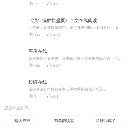
35
3891
《流年沉醉忆盛夏》全文在线阅读
五年前，她被欺负陷害，差点身陷囹圄，惨到不行。 五年后，她带着一对天才双胞胎儿子高调回国，一路抱稳金大腿，欢乐撕渣渣。 外界传闻，权总对她这个半路赖上来的妻子厌恶至极。 但真相却是众人万万想不到的……
143
4.2万
平俊在线
我是驻外记者平俊，我将和大家一起分析国际动态，了解国际热点，欢迎大家前来关注收听！
680
4.7万
投顾在线
头部基金公司投顾专家，手把手带您资产配置...
7
843
您是不是在找：
阅读成神
书单阅读攻略
萌娃我成了女帝之