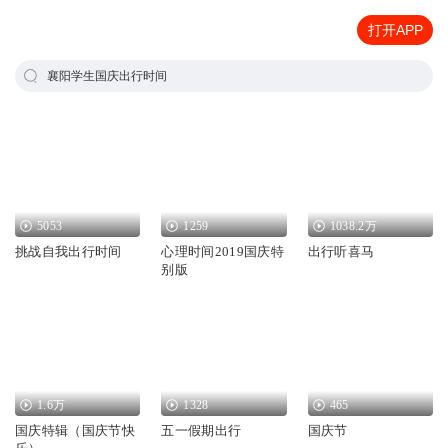
打开APP
襄阳学生国庆出行时间
5053
1259
1038.2万
挑战自我出行时间
心理时间2019国庆特
出行听喜马
别版
1.6万
1328
465
国庆特辑（国庆节快
五一假期出行
国庆节