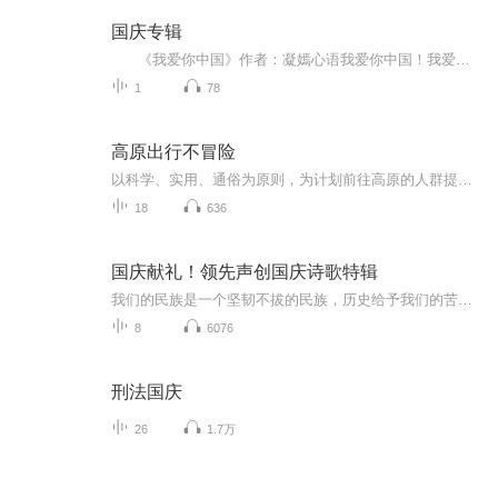
国庆专辑
《我爱你中国》作者：凝嫣心语我爱你中国！我爱你春天蓬勃的秧苗；我爱你秋日金黄的硕果。我爱你中国！我爱你青松气质，我爱你红梅品格！我爱你家乡的甜蔗好像乳汁滋润着我的心窝。我爱你中国，我要把最美的歌儿献给你，我的母亲我的祖国。我爱你中国，我爱...
1
78
高原出行不冒险
以科学、实用、通俗为原则，为计划前往高原的人群提供全面健康指导。内容包括高原环境特点、哪些人不适合去高原、高原旅游常见误区辟谣等，一般人群前往高原地区的注意事项、特殊人群和常见病患者能不能去高原及自我评估、分病种的高原旅游指导、行前准备...
18
636
国庆献礼！领先声创国庆诗歌特辑
我们的民族是一个坚韧不拔的民族，历史给予我们的苦难都变成了闪着金光的勋章！我们的国家是一个龙腾虎跃的国家，那条巨龙正以不可阻挡之势崛起于神奇的东方！------------------------------------------------值此祖国70周年华诞之际，领先声创以诗歌向祖国献礼！用我们的声音、用我们的热血、用我们的灵魂诵读经典爱国篇章，歌颂我们的祖国！永远繁荣富强！
8
6076
刑法国庆
26
1.7万