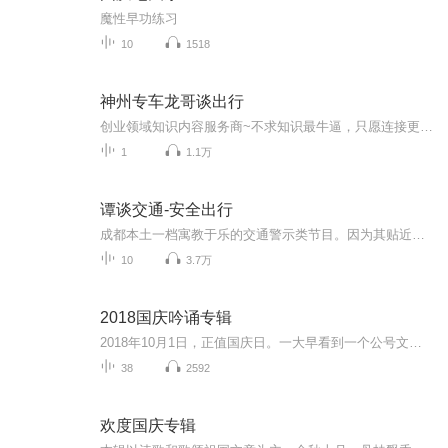
魔性早功练习
10
1518
神州专车龙哥谈出行
创业领域知识内容服务商~不求知识最牛逼，只愿连接更鲜活！学霸晓一哥，交流学习：mo31678...
1
1.1万
谭谈交通-安全出行
成都本土一档寓教于乐的交通警示类节目。因为其贴近大众的节目特色和诙谐幽默的主持特点，赢得了成都市民的一致好评。其中很多期经典节目，在全国各大电视台转载。受到了热烈的关注。
10
3.7万
2018国庆吟诵专辑
2018年10月1日，正值国庆日。一大早看到一个公号文章，正是文天祥的《己卯十月一日至燕越五日罹狴犴有感而赋》。当然，彼十一非当今的十一。不过数字的巧合还是让人感触，今天拿来读一读，体味一番历史英杰的民族情怀，恰也当时。 根据诗题来看，这组诗是写于十月一日至十月五日之间，是文天祥被俘之后所作，这些诗作不仅有凛凛正气，更也能看的到他百端交集的复杂情感。另一首于右任先生的《望大陆》，微信公号有称《望乡》，一句“山之上国之殇”荡气回肠，一并兴起拿来读了一读。仓促间多有瑕疵...
38
2592
欢度国庆专辑