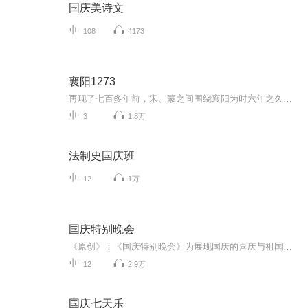
国庆美诗文
108
4173
襄阳1273
再现了七百多年前，宋、蒙之间围绕襄阳为时六年之久的周旋与较量
3
1.8万
法制史国庆班
12
1万
国庆特别晚会
《原创》：《国庆特别晚会》为展现国庆的喜庆与祖国的深情我将以具体的场景切入从清晨升旗的庄严到街头巷尾的欢庆到历史与当下的交融，用优美的笔触传递对祖国的热爱与自豪！用诗歌和情感美文形式，歌颂祖国的繁荣富强，祝人民幸福安康！
12
2.9万
国庆七天乐