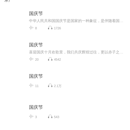
乐）
国庆节
中华人民共和国国庆节是国家的一种象征，是伴随着国家的出现而出现的。让我们用诗歌朗诵歌颂祖国的繁荣富强，国泰民安。
8
1726
国庆节
喜迎国庆十月欢歌里，我们共庆辉煌过往，更以赤子之心，向未来书写滚烫的誓言——这盛世，值得我们以热爱相拥。
20
4542
国庆节
11
2.1万
国庆节
3
543