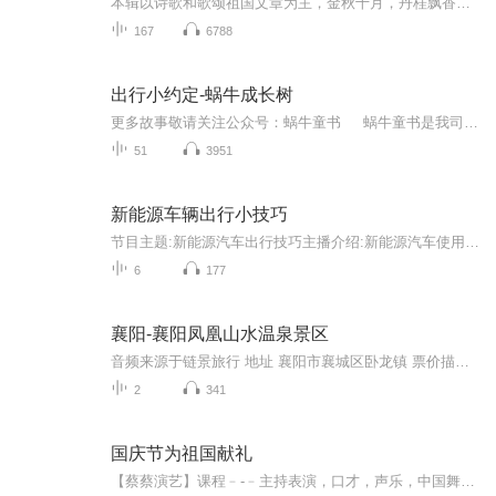
本辑以诗歌和歌颂祖国文章为主，金秋十月，丹桂飘香，在这个充满丰收喜悦的季节里，我们满怀激动和自豪，迎来了中华人民共和国76周年华诞。这不仅是一个庄重的纪念日，更是全体中华儿女共同欢庆的盛大的节日，承载着深厚的民族情感和历史意义.
167
6788
出行小约定-蜗牛成长树
更多故事敬请关注公众号：蜗牛童书 蜗牛童书是我司图书品牌，十多年来一直专注图书出版，为孩子们提供优质图书。 淘宝店：蜗牛童书
51
3951
新能源车辆出行小技巧
节目主题:新能源汽车出行技巧主播介绍:新能源汽车使用干货分享主播寄语:让你出行路上无烦恼，平安快乐驾驶新能源汽车！
6
177
襄阳-襄阳凤凰山水温泉景区
音频来源于链景旅行 地址 襄阳市襄城区卧龙镇 票价描述 暂无 开放时间 全天 乘车信息 暂无
2
341
国庆节为祖国献礼
【蔡蔡演艺】课程﹣-﹣主持表演，口才，声乐，中国舞，民族舞。独特的小舞台，专业的录音棚，每一位同学都能成为优秀的小明星。独特的教学模式，轻松上课，快乐学习！知名主持人，舞蹈家，高级教师任职授课！江南总校：河沟街42号三楼 18545856430江北分校...