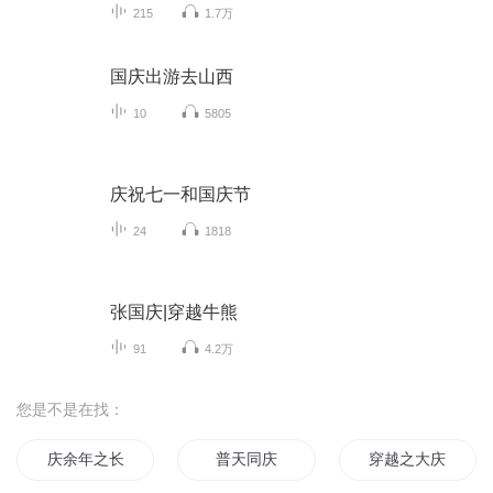
215
1.7万
国庆出游去山西
10
5805
庆祝七一和国庆节
24
1818
张国庆|穿越牛熊
91
4.2万
您是不是在找：
庆余年之长歌行
普天同庆
穿越之大庆帝国