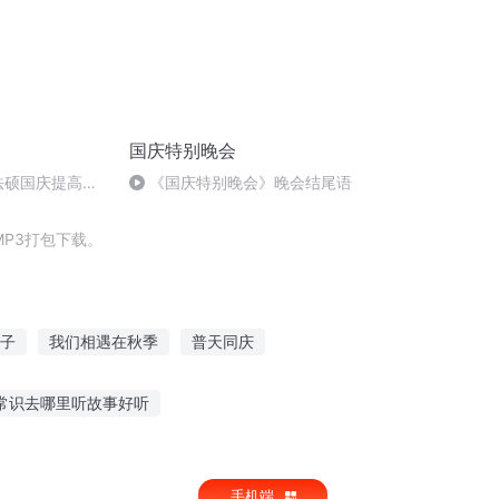
国庆特别晚会
成法硕国庆提高班
《国庆特别晚会》晚会结尾语
)
P3打包下载。
子
我们相遇在秋季
普天同庆
庆幸遇见了你却遗憾只是遇见你
常识去哪里听故事好听
叛逆学生听的故事视频
手机端