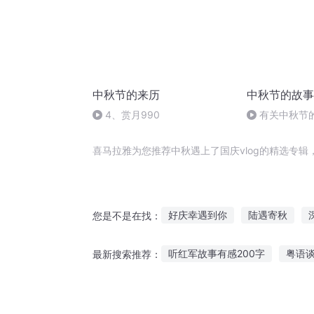
中秋节的来历
中秋节的故事
4、赏月990
有关中秋节
头.明月几时有
喜马拉雅为您推荐中秋遇上了国庆vlog的精选专
好庆幸遇到你
陆遇寄秋
您是不是在找：
嘉庆皇帝
庆元纪年
安庆
听红军故事有感200字
粤语
最新搜索推荐：
庆余年之长歌行
异能重生西
女生听哪些鬼故事害怕
我们