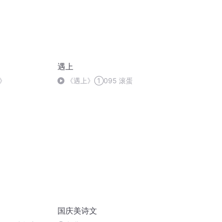
遇上
》
《遇上》①095 滚蛋
国庆美诗文