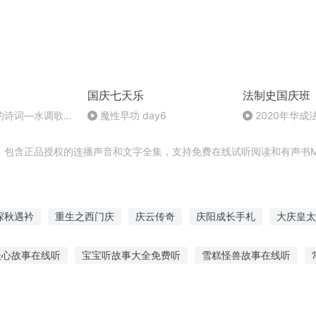
国庆七天乐
法制史国庆班
的诗词―水调歌
魔性早功 day6
2020年华
法制史马志冰 (12
辑，包含正品授权的连播声音和文字全集，支持免费在线试听阅读和有声书M
深秋遇衿
重生之西门庆
庆云传奇
庆阳成长手札
大庆皇太
年记事
那年秋天遇见幸福
大庆第一恶
穿越之大庆帝国
我
谈心故事在线听
宝宝听故事大全免费听
雪糕怪兽故事在线听
门庆
一人有庆
重生西门庆
可以听中秋故事英语
做蛋糕听故事的文案
新兵听鬼故事的软件