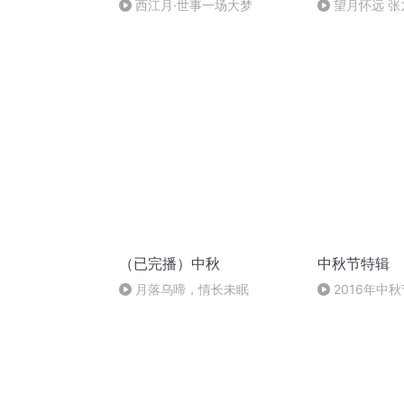
西江月·世事一场大梦
望月怀远 
诵）
（已完播）中秋
中秋节特辑
月落乌啼，情长未眠
2016年中
雨品诗成品