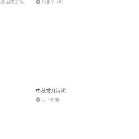
成法硕国庆提高班
想北平（6）
中秋赏月诗词
月下独酌