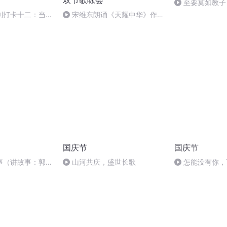
双节歌咏会
至要莫如教子
规家训
列打卡十二：当阳
宋维东朗诵《天耀中华》作
者：碑林路人
国庆节
国庆节
事（讲故事：郭
山河共庆，盛世长歌
怎能没有你，
静）