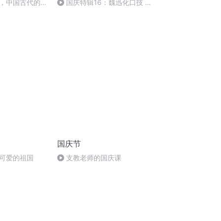
，中国古代的家
国庆特辑16：魏迅化口技 二
胡 东方红+一般唱法和原生态
国庆节
可爱的祖国
支教老师的国庆课