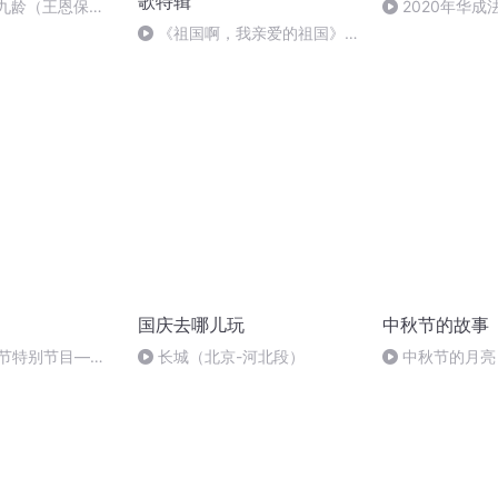
歌特辑
张九龄（王恩保吟
2020年华
刑法陈 (26)
《祖国啊，我亲爱的祖国》温
婉
国庆去哪儿玩
中秋节的故事
秋节特别节目—夏
长城（北京-河北段）
中秋节的月亮