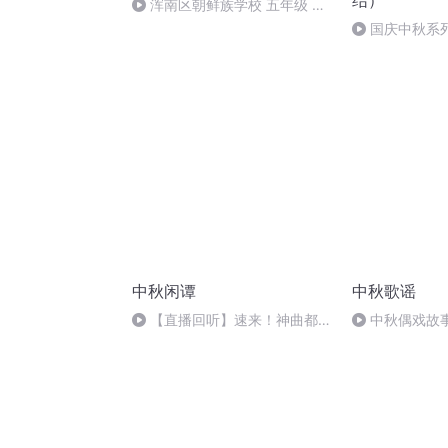
结）
浑南区朝鲜族学校 五年级 孙
多永
国庆中秋系
桥
中秋闲谭
中秋歌谣
【直播回听】速来！神曲都会
中秋偶戏故
唱
婷；曲/唱：赵