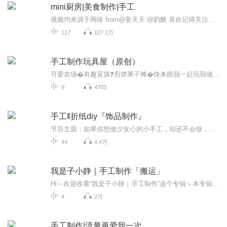
mini厨房|美食制作|手工
视频均来源于网络 from@姜天天 @奶酪 喜欢记得关注和订阅哦
117
127.1万
手工制作玩具屋（原创）
可爱农场�有趣盲袋❓煎饼果子摊�快来跟我一起玩我做的有趣手工作品吧～ ——可爱萌萌猫小雅
9
4703
手工‖折纸diy『饰品制作』
节目主题：如果你想做少女心的小手工，却还不会做，就一起来看看这个专辑吧，他会教你如何制作一些少女心的小挂件饰品，还有视频哦，手把手教你做⭐️适合谁听：想做小饰品。的人都可以来看更新频率：刚开始会更新的比较多，后面是一周或三天一更因为作者...
44
4.4万
我是子小静｜手工制作「搬运」
Hi～欢迎收看“我是子小静｜手工制作”这个专辑～本专辑均为搬运～喜欢的话给个关注再走呗～
4
2万
手工制作|流量再爱我一次