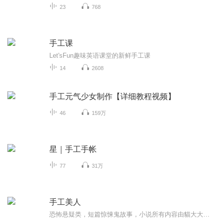
23
768
手工课
Let'sFun趣味英语课堂的新鲜手工课
14
2608
手工元气少女制作【详细教程视频】
46
159万
星｜手工手帐
77
31万
手工美人
恐怖悬疑类，短篇惊悚鬼故事，小说所有内容由貓大大独自录制完成。