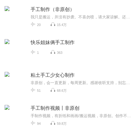
手工制作（非原创）
我只是搬运，并没有抄袭。不喜勿喷，请大家谅解。还有如果有人恶意差评我的专辑的话，我会赠送拉黑大礼包，还有举报大礼包所以请各位不要随便插苹果的专辑，如果有的话可以下方评论我会尽量改正，做出你们满意的专辑。
20
15.4万
快乐姐妹俩手工制作
1
363
粘土手工少女心制作
非原创，会一直更新，每周更新。感谢收听支持，别忘了评论和五星好评，顺便点个订阅，点个关注呗！
51
68.6万
手工制作视频丨非原创
手制作视频，有折纸和画画/搬运视频，非原创。创作不易需要你的关注与好评订阅。(更新的很快)
94
59.8万