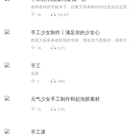
各种各样的手账本子、好看又简单制作的玩意会在这里聚集呀欢迎来收看，欢迎来转发
30
125.4万
手工少女制作丨满足你的少女心
欢迎大家多多收听我的专辑，我会努力更新的，谢谢大家的支持，你们的支持是我创造的动力。主播很懒，想让更新的话记得催更，主播也不容易的啊只求个三连(关注，好评，订阅)各种好玩视频啊，不是原创还有什么想看的评论a，主播尽量满足的
26
6.2万
手工
非原
4
4363
元气少女手工制作和起泡胶素材
31
3.3万
手工课