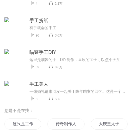
4
2.1万
手工折纸
有手就会的手工
90
3.6万
喵酱手工DIY
这里是喵酱的手工DIY制作，喜欢的宝子可以点个关注，订阅支持一波哦，谢谢啦
39
8.6万
手工美人
一张婚礼请柬引发一起关于阵年凶案的回忆。这是一个凄美、哀怨的故事，有爱情的炙热和仇恨的冰冷。展颜，这个曾经令他断肠令他梦牵魂绕的已经逝去的女孩，怎会意外地成了最要好朋友的妻子？待产的妹妹为何总是噩运连连？而自己新结识的女友为何又与传说中医院的恐怖护士有何关联？
8
556
您是不是在找：
这只是工作
传奇制作人
大庆皇太子