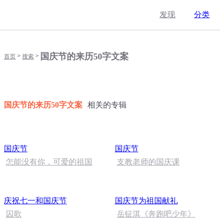
发现
分类
国庆节的来历50字文案
>
>
首页
搜索
国庆节的来历50字文案
相关的专辑