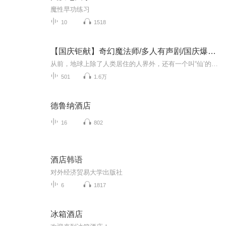
魔性早功练习
10
1518
【国庆钜献】奇幻魔法师/多人有声剧/国庆爆更七天乐
从前，地球上除了人类居住的人界外，还有一个叫“仙’的种族，居住在一个叫'地海”的异世界--也就是所谓的仙界。海内有三岛，上岛蓬菜，居神仙，中岛美蓉，居天仙，下岛源，居地仙。三岛中央，是考较群仙功力的场所--紫府。仙族族人考核升级，可以由地仙升...
501
1.6万
德鲁纳酒店
16
802
酒店韩语
对外经济贸易大学出版社
6
1817
冰箱酒店