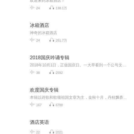
欢迎来到冰箱酒店！
24
138.1万
冰箱酒店
神奇的冰箱酒店
24
261.7万
2018国庆吟诵专辑
2018年10月1日，正值国庆日。一大早看到一个公号文章，正是文天祥的《己卯十月一日至燕越五日罹狴犴有感而赋》。当然，彼十一非当今的十一。不过数字的巧合还是让人感触，今天拿来读一读，体味一番历史英杰的民族情怀，恰也当时。 根据诗题来看，这组诗是写于十月一日至十月五日之间，是文天祥被俘之后所作，这些诗作不仅有凛凛正气，更也能看的到他百端交集的复杂情感。另一首于右任先生的《望大陆》，微信公号有称《望乡》，一句“山之上国之殇”荡气回肠，一并兴起拿来读了一读。仓促间多有瑕疵...
38
2592
欢度国庆专辑
本辑以诗歌和歌颂祖国文章为主，金秋十月，丹桂飘香，在这个充满丰收喜悦的季节里，我们满怀激动和自豪，迎来了中华人民共和国76周年华诞。这不仅是一个庄重的纪念日，更是全体中华儿女共同欢庆的盛大的节日，承载着深厚的民族情感和历史意义.
167
6788
酒店英语
22
2021