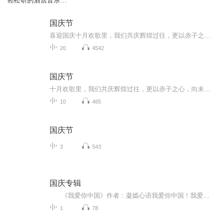
轻松听的酒店音乐，
Spa音乐，深度放松
的歌曲
国庆节
喜迎国庆十月欢歌里，我们共庆辉煌过往，更以赤子之心，向未来书写滚烫的誓言——这盛世，值得我们以热爱相拥。
20
4542
国庆节
十月欢歌里，我们共庆辉煌过往，更以赤子之心，向未来书写滚烫的誓言——这盛世，值得我们以热爱相拥。
10
465
国庆节
3
543
国庆专辑
《我爱你中国》作者：凝嫣心语我爱你中国！我爱你春天蓬勃的秧苗；我爱你秋日金黄的硕果。我爱你中国！我爱你青松气质，我爱你红梅品格！我爱你家乡的甜蔗好像乳汁滋润着我的心窝。我爱你中国，我要把最美的歌儿献给你，我的母亲我的祖国。我爱你中国，我爱...
1
78