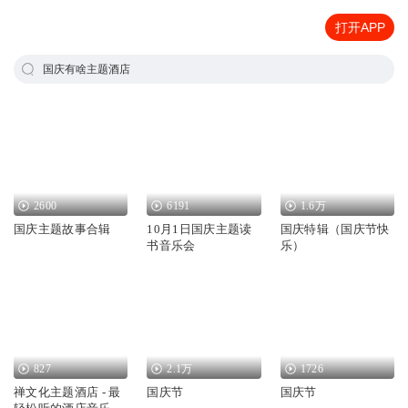
打开APP
国庆有啥主题酒店
2600
6191
1.6万
国庆主题故事合辑
10月1日国庆主题读
国庆特辑（国庆节快
书音乐会
乐）
827
2.1万
1726
禅文化主题酒店 - 最
国庆节
国庆节