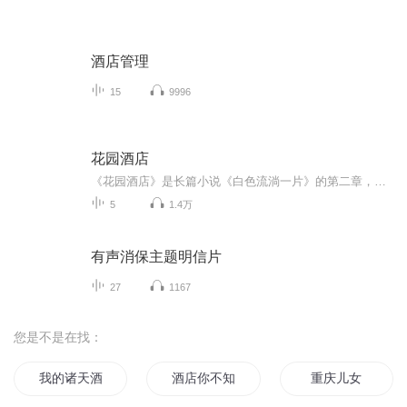
酒店管理
15
9996
花园酒店
《花园酒店》是长篇小说《白色流淌一片》的第二章，可当独立短篇读，前后六个故事衔接又是一个整体。每个故事都会出现一次“白色流淌一片”。《白色》全部围绕许佳明来写，叙述他的六个人生片段，由此讲出一个人的大命运，一代人的大命运，六个故事的主题...
5
1.4万
有声消保主题明信片
27
1167
您是不是在找：
我的诸天酒店
酒店你不知道的那些事
重庆儿女