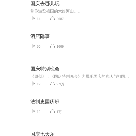
国庆去哪儿玩
带你游览祖国的大好河山……
14
2687
酒店隐事
50
1669
国庆特别晚会
《原创》：《国庆特别晚会》为展现国庆的喜庆与祖国的深情我将以具体的场景切入从清晨升旗的庄严到街头巷尾的欢庆到历史与当下的交融，用优美的笔触传递对祖国的热爱与自豪！用诗歌和情感美文形式，歌颂祖国的繁荣富强，祝人民幸福安康！
12
2.9万
法制史国庆班
12
1万
国庆七天乐