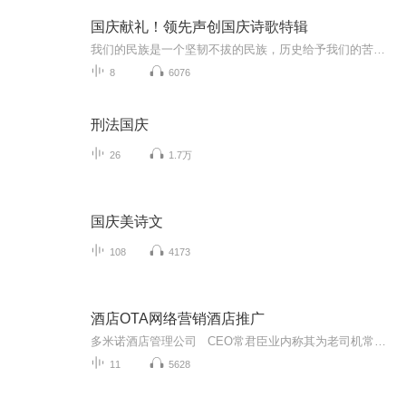
国庆献礼！领先声创国庆诗歌特辑
我们的民族是一个坚韧不拔的民族，历史给予我们的苦难都变成了闪着金光的勋章！我们的国家是一个龙腾虎跃的国家，那条巨龙正以不可阻挡之势崛起于神奇的东方！------------------------------------------------值此祖国70周年华诞之际，领先声创以诗歌向祖国献礼！用我们的声音、用我们的热血、用我们的灵魂诵读经典爱国篇章，歌颂我们的祖国！永远繁荣富强！
8
6076
刑法国庆
26
1.7万
国庆美诗文
108
4173
酒店OTA网络营销酒店推广
多米诺酒店管理公司 CEO常君臣业内称其为老司机常哥美团美酒学院特聘讲师，美团特训营项目渠道课程独家讲师；多家培训机构合作讲师；以“高规格、高水准、高要求、纯干货”的“丝绸之路酒店高管实战班”系列课程主办方，一场一年仅此一次的“让不参加...
11
5628