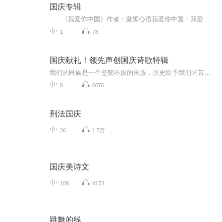
国庆专辑
《我爱你中国》作者：凝嫣心语我爱你中国！我爱你春天蓬勃的秧苗；我爱你秋日金黄的硕果。我爱你中国！我爱你青松气质，我爱你红梅品格！我爱你家乡的甜蔗好像乳汁滋润着我的心窝。我爱你中国，我要把最美的歌儿献给你，我的母亲我的祖国。我爱你中国，我爱...
1
78
国庆献礼！领先声创国庆诗歌特辑
我们的民族是一个坚韧不拔的民族，历史给予我们的苦难都变成了闪着金光的勋章！我们的国家是一个龙腾虎跃的国家，那条巨龙正以不可阻挡之势崛起于神奇的东方！------------------------------------------------值此祖国70周年华诞之际，领先声创以诗歌向祖国献礼！用我们的声音、用我们的热血、用我们的灵魂诵读经典爱国篇章，歌颂我们的祖国！永远繁荣富强！
8
6076
刑法国庆
26
1.7万
国庆美诗文
108
4173
跳舞的线