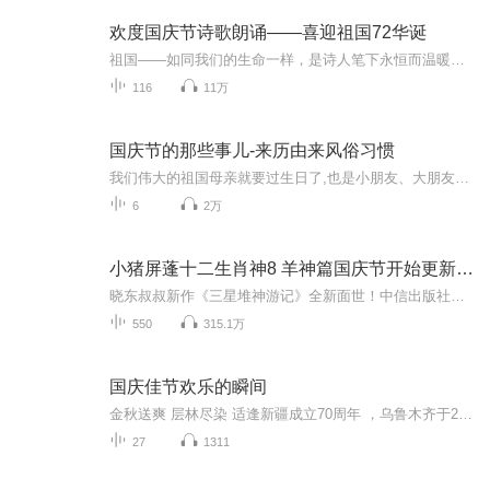
欢度国庆节诗歌朗诵——喜迎祖国72华诞
祖国——如同我们的生命一样，是诗人笔下永恒而温暖的主题。在祖国72周年华诞来临之际，特创建这个诗歌朗诵专辑，诵读经典爱国篇章，和大家一起歌颂祖国，向国庆的献礼！祝愿伟大的祖国繁荣富强，祝愿大家国庆节快乐，度过平安快乐的黄金周假期！
116
11万
国庆节的那些事儿-来历由来风俗习惯
我们伟大的祖国母亲就要过生日了,也是小朋友、大朋友们最喜欢的“国庆小长假”或说“黄金周”还有说”国庆7天乐”的，说法真是不一而足。那么“国庆节”是怎么来的？自古以来国庆节怎么庆贺？新中国国庆节的来历，以及新中国国庆节的庆贺方式又有哪些呢？ ...
6
2万
小猪屏蓬十二生肖神8 羊神篇国庆节开始更新啦！
晓东叔叔新作《三星堆神游记》全新面世！中信出版社出版！京东当当淘宝均有售！点蓝色字收听——《小猪屏蓬爆笑日记2024》《小猪屏蓬爆笑日记2》《小猪屏蓬爆笑日记1》让你笑得喘不上气！《我进故宫当富翁——小猪屏蓬故宫财商笔记》教你成为大富翁！《小...
550
315.1万
国庆佳节欢乐的瞬间
金秋送爽 层林尽染 适逢新疆成立70周年 ，乌鲁木齐于2025年9月23日迎来党中央和习大大带领的慰问团。新疆各族群众欢欣鼓舞，热烈欢迎。
27
1311