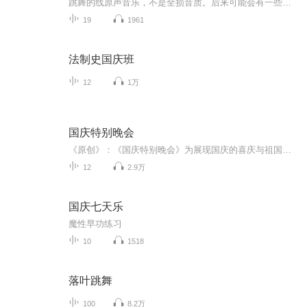
跳舞的线原声音乐，不是全损音质。后来可能会有一些卡，大家别介意哦！
19
1961
法制史国庆班
12
1万
国庆特别晚会
《原创》：《国庆特别晚会》为展现国庆的喜庆与祖国的深情我将以具体的场景切入从清晨升旗的庄严到街头巷尾的欢庆到历史与当下的交融，用优美的笔触传递对祖国的热爱与自豪！用诗歌和情感美文形式，歌颂祖国的繁荣富强，祝人民幸福安康！
12
2.9万
国庆七天乐
魔性早功练习
10
1518
落叶跳舞
100
8.2万