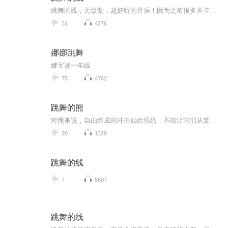
跳舞的线，无饭制，超好听的音乐！因为之前很多关卡更新了，我没时间更新，很抱歉。所以我每一天更3集。
31
4276
娜娜跳舞
娜宝读一年级
75
4762
跳舞的熊
对熊来说，自由造成的冲击如此强烈，不能让它们从笼子里出来后，就直接进入森林。得给它们几天的时间适应。 自由是新的挑战。 新的声音。 新的气味。 新的食物。 自由是一场巨大的冒险。 ——《跳舞的熊‧自由》沙博尔夫斯基是天生说故...
20
1328
跳舞的线
7
5607
跳舞的线