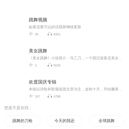
跳舞视频
如果流量可以的话我将继续更新
30
8351
美女跳舞
《美女跳舞》小说简介：马三刀，一个因沉迷夜店美女跳舞、工作劳累而身体垮掉的尿毒症晚期中年大叔，在生命垂危之际，竟然意外重生回到了自己的二十岁！重生后的马三刀，站在狭小昏暗的卫生间里，看着镜中年轻的脸庞，心中涌起无尽的喜悦与激动。这一次，...
3
5535
欢度国庆专辑
本辑以诗歌和歌颂祖国文章为主，金秋十月，丹桂飘香，在这个充满丰收喜悦的季节里，我们满怀激动和自豪，迎来了中华人民共和国76周年华诞。这不仅是一个庄重的纪念日，更是全体中华儿女共同欢庆的盛大的节日，承载着深厚的民族情感和历史意义.
167
6788
您是不是在找：
跳舞的刀枪
今天的我还在跳舞
全球跳舞