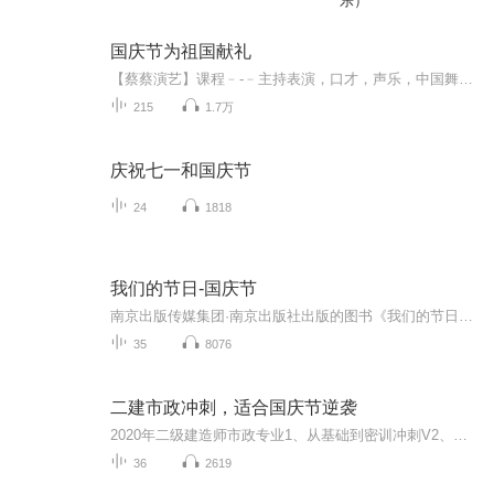
乐）
国庆节为祖国献礼
【蔡蔡演艺】课程﹣-﹣主持表演，口才，声乐，中国舞，民族舞。独特的小舞台，专业的录音棚，每一位同学都能成为优秀的小明星。独特的教学模式，轻松上课，快乐学习！知名主持人，舞蹈家，高级教师任职授课！江南总校：河沟街42号三楼 18545856430江北分校...
215
1.7万
庆祝七一和国庆节
24
1818
我们的节日-国庆节
南京出版传媒集团·南京出版社出版的图书《我们的节日》通过对中国节日文化和节日意义进行深度的挖掘，面向青少年群体构建独具特色的栏目内容，以此丰富春节、元宵节、清明节、端午节、七夕节、中秋节、重阳节等传统节日；六一节、教师节、国庆节等新兴节日的文化内涵和表现形式。促进青少年形成新的节日习俗，提升节日仪式感、认同感。音频作品由金陵朗读者联盟志愿者朗诵，南京音像出版社、金陵图书馆联合制作。
35
8076
二建市政冲刺，适合国庆节逆袭
2020年二级建造师市政专业1、从基础到密训冲刺V2、从精华课程到超压密押V3、0基础同步更新v4、持续更新到2020年考试V5、只要你跟着学让你一次稳拿证V6、渠道超压压题，超压三页纸等独家绝密压题!
36
2619