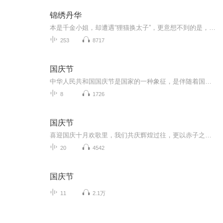
锦绣丹华
本是千金小姐，却遭遇“狸猫换太子”，更意想不到的是，做的是那换太子的“狸猫”！ 眼看“狸猫”小命不保，还好有神勇的爹爹带着一家四口去种田。 京城繁花烟云似梦，哪比得上小桥流水幸福农家。 来自21世纪的丹年虽无大智，却也能经营好一家的小日子
253
8717
国庆节
中华人民共和国国庆节是国家的一种象征，是伴随着国家的出现而出现的。让我们用诗歌朗诵歌颂祖国的繁荣富强，国泰民安。
8
1726
国庆节
喜迎国庆十月欢歌里，我们共庆辉煌过往，更以赤子之心，向未来书写滚烫的誓言——这盛世，值得我们以热爱相拥。
20
4542
国庆节
11
2.1万