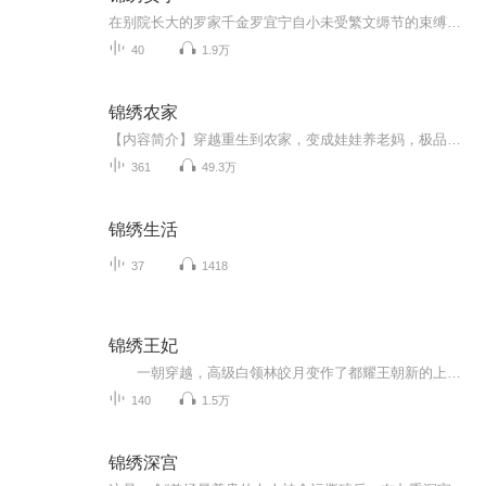
在别院长大的罗家千金罗宜宁自小未受繁文缛节的束缚，因为看不惯众人对“三哥”罗慎远的欺负而多次伸出援手，逐渐发现罗慎远看似落魄实则文武双全。受过情伤的罗宜宁不愿再困于宅邸、受制于人，立志打破旧识用自身所长开店创业完成独立。在罗府处境凄凉的...
40
1.9万
锦绣农家
【内容简介】穿越重生到农家，变成娃娃养老妈，极品亲戚来捣乱，娃娃发威全打趴，种田经商样样行，赚了银子自当家，嗨，我说那位官人，给我做个上门女婿好不啦？【作者/主播】作者：汪了个喵，网络小说作家。主播：CV少卿【购买须知】1、本作品为付费有声...
361
49.3万
锦绣生活
37
1418
锦绣王妃
一朝穿越，高级白领林皎月变作了都耀王朝新的上位者后宫中的妃；两世沉浮，职场多年的历练，让她在复杂千倍的红墙绿瓦之中讳莫如深；在这个不管有意无意最终都会被卷进来的战场中，她慢慢的知道，自己要做的不止是活到最后，还要活的最好。
140
1.5万
锦绣深宫