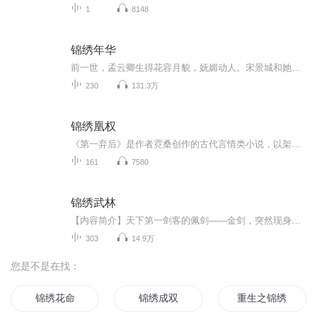
1
8148
锦绣年华
前一世，孟云卿生得花容月貌，妩媚动人。宋景城和她成亲六载，最后却为了所谓的大好前程，将她拱手相送于人。 她不哭不闹，缓缓将那枚定情玉簪，一寸寸刺入胸口。 …… 重生十年前，她处处韬光养晦，行事谨慎内敛，要为自己谋一世锦绣年华。 **** 至于相貌，她搁下铜镜，痛定思痛…… “小姐，咱悠着些，再胖真就嫁不出去了！” “唔，等嫁出去就不吃了。” 某只：“……胖些好，有容，“乃”大。” **** 重生后的锦年，有外祖母疼爱，有舅舅舅母庇护，有一大群表兄弟和表姐妹，还有可爱的外甥和外甥女……她从此生活在蜜罐子里，觉得人生非常圆满。但她又得时时小心，事事谨慎。 一不小心麻烦上身，她身陷在波谲云诡的政事风云的巨大阴谋中…… 幸好有一个不知从哪里冒出来的宣平侯，救她于危难水火之中，更于患难中结下 了深厚的情意…… 幸福来得突然，幸福又来得那么的顺理成章。 欢迎收听、点赞、评论哦！ 敬请享用！！
230
131.3万
锦绣凰权
《第一弃后》是作者霓桑创作的古代言情类小说，以架空古代宫廷为背景，聚焦女性权谋与情感纠葛。作品讲述窄巷出身的少女因青梅竹马被太子横刀夺爱，被迫入宫成为太子妃。经历废后、冷宫之劫后，她以缜密算计逐步逆袭，最终统帅六宫成就传奇。故事主线贯穿...
161
7580
锦绣武林
【内容简介】天下第一剑客的佩剑——金剑，突然现身江湖，传闻金剑剑身刻有绝世剑法，得此剑便可练成绝世神功，引得武林中人群起争夺。金剑搅动江湖之时，武当山小道士李慕青受命下山寻访金剑，却意外揭开了一个大阴谋。【作者/主播简介】作者：刘耪，网络...
303
14.9万
您是不是在找：
锦绣花命
锦绣成双
重生之锦绣天成