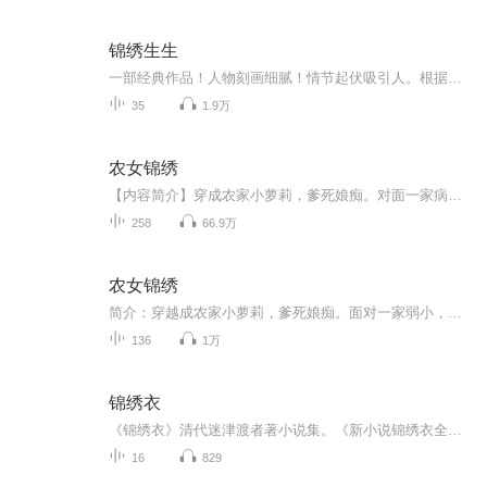
锦绣生生
一部经典作品！人物刻画细腻！情节起伏吸引人。根据听众的喜好而精选，声音清晰，感染力强。感情色彩浓厚。。就是对我们的最大支持和厚爱。每天加班很辛苦，您就动动手指支持一下吧！一部经典作品！人物刻画细腻！情节起伏吸引人。根据听众的喜好而精选，声音清晰，感染力强。感情色彩浓厚。。就是对我们的最大支持和厚爱。每天加班很辛苦，您就动动手指支持一下吧！一部经典作品！人物刻画细腻！情节起伏吸引人。根据听众的喜好而精选，声音清晰，感染力强。感情色彩浓厚。。就是对我们的最大支持和厚爱。每天加班很...
35
1.9万
农女锦绣
【内容简介】穿成农家小萝莉，爹死娘痴。对面一家病弱，钱亦绣表示淡定。脑瓜灵好运来，钱程锦绣有何愁，直到死鬼爹出现……钱亦绣不淡定了，我娘是糟糠，我娘要下堂！无奈呆萌娘亲不配合，哭着喊着跟爹去。才为爹娘操碎了心，她自个儿的桃花也纷纷盛开了...
258
66.9万
农女锦绣
简介：穿越成农家小萝莉，爹死娘痴。面对一家弱小，钱亦绣表示淡定，翻身靠的是实力，还有当“阿飘”时的运气。 携同小哥哥，一手发家一手护美人……。脑瓜灵好运来，钱程锦绣有何愁，直到死鬼爹出现……钱亦绣不淡定了，我娘是糟糠，我娘要下堂！无奈呆萌娘亲不配合，哭着喊着跟爹去。才为爹娘操碎了心，她自个儿的桃花也纷纷盛开了——别跟着我，哎呀，说你呐，还有你，快别跟着我，姐烦着呢。【作者/主播简介】作者：寂寞的清泉，网络小说作家。
136
1万
锦绣衣
《锦绣衣》清代迷津渡者著小说集。《新小说锦绣衣全台》，当为《锦香亭》《换绣谱》《换锦衣》三种话本集的合称，系集《锦香亭》的第一字，《换绣谱》的第二字，《换锦衣》的第三字，故实际上是一部丛书。题"潇湘迷津渡者编次"，"西陵醉花驿使、吴山热肠樵...
16
829