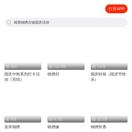
打开APP
靖西锦绣古镇国庆活动
635
522.9万
1.6万
国庆中秋系列打卡活
锦绣归
国庆特辑（国庆节快
动（完结）
乐）
9万
4.7万
22.1万
皇宋锦绣
锦绣缘
锦绣怜香