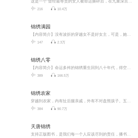
这是一个“曾经最尊贵的女人被命运撕碎后，在九重深宫里亲手把自己一片片缝回来”的故事。 女主许婉本是晋王妃，却因晋王谋反被牵连，家族倾覆，自己与幼女一起被没入宫廷，成为帝王沐云轩的“囚徒”。沐云轩对她既有恨意又放不下执念，许婉则在一轮轮后宫...
216
10.4万
锦绣满园
【内容简介】没有波折的穿越女不是好女主，可是，她也不用这么艰苦卓绝吧？被退婚，被亲爹赶出门，还要被舅舅关在门外，怒了，还有什么招尽管招呼，金手指我还有一根，白手起家锦绣满园不是做不到！不过，方云白你丫退亲害我被赶出家门，这会儿还往我跟前...
147
2.3万
锦绣八零
【内容简介】命运多舛的锦绣重生回到八十年代，得空间，虐极品，誓将前世仇人全都送进监狱。报仇路上，意外收获帅气哥哥一枚，怎知准婆婆一家嫌弃她的出身低。锦绣摆摆手，空间在手，天下我有。今天你对我爱搭不理，明天我让你高攀不起！上大学，做事业，...
389
166.5万
锦绣农家
穿越到农家，内有扯后腿亲戚，外有不对盘熊孩子。五岁的丁小桥表示，一定要挣个花开富贵，锦绣农家！
384
90.7万
天唐锦绣
支持正版图书，是我们每一个人应该尽到的责任，播书仅仅是自己的爱好，如果有相关侵权请联系我，马上下架。（穿越是一件很有意思的事儿，但是当房俊穿越到那位浑身冒着绿油油光芒的唐朝同名前辈身上，就感觉生活全都不好了……(本书顺序不对，大家可下载后，自动会排序，抱歉了，顺序似乎改不了)