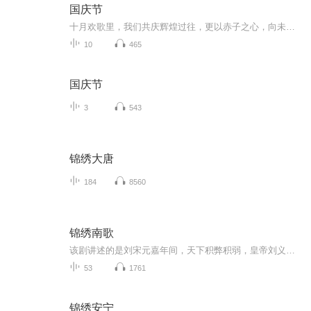
国庆节
十月欢歌里，我们共庆辉煌过往，更以赤子之心，向未来书写滚烫的誓言——这盛世，值得我们以热爱相拥。
10
465
国庆节
3
543
锦绣大唐
184
8560
锦绣南歌
该剧讲述的是刘宋元嘉年间，天下积弊积弱，皇帝刘义隆羽翼未丰，为改变时局，立志推行新政的故事。刘宋元嘉年间，天下积弊积弱，监国刘义康羽翼未丰，为改变时局，他暗中蛰伏，走访民间，邂逅了正义善良的骊歌，两人联合智斗为害一方的士族陆家，情愫暗生...
53
1761
锦绣安宁