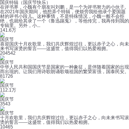
国庆特辑（国庆节快乐）
在评书界，小魏有个朋友叫刘鹏，是一个为评书努力的小伙子。
在2021年国庆期间，他想弄个特辑，便烦劳我给他录个爱国题
材的评书小段儿。这种事情，不是特殊情况，小魏一般不会拒
绝，也就给其录了一个《鲁迅踢鬼》，等他传完，我再传到我的
专辑里。另外，小...
14
1.6万
国庆节
喜迎国庆十月欢歌里，我们共庆辉煌过往，更以赤子之心，向未
来书写滚烫的誓言——这盛世，值得我们以热爱相拥。
20
4542
国庆节
中华人民共和国国庆节是国家的一种象征，是伴随着国家的出现
而出现的。让我们用诗歌朗诵歌颂祖国的繁荣富强，国泰民安。
8
1726
国庆节
11
2.1万
国庆节
3
543
国庆节
十月欢歌里，我们共庆辉煌过往，更以赤子之心，向未来书写滚
烫的誓言——这盛世，值得我们以热爱相拥。
10
465