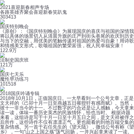
2021喜迎新春相声专场
各路英雄齐聚会喜迎新春笑趴鬼
30
3413
国庆特别晚会
《原创》：《国庆特别晚会》为展现国庆的喜庆与祖国的深情我
将以具体的场景切入从清晨升旗的庄严到街头巷尾的欢庆到历史
与当下的交融，用优美的笔触传递对祖国的热爱与自豪！用诗歌
和情感美文形式，歌颂祖国的繁荣富强，祝人民幸福安康！
12
2.9万
法制史国庆班
12
1万
国庆七天乐
魔性早功练习
10
1518
2018国庆吟诵专辑
2018年10月1日，正值国庆日。一大早看到一个公号文章，正是
文天祥的《己卯十月一日至燕越五日罹狴犴有感而赋》。当然，
彼十一非当今的十一。不过数字的巧合还是让人感触，今天拿来
读一读，体味一番历史英杰的民族情怀，恰也当时。 根据诗题
来看，这组诗是写于十月一日至十月五日之间，是文天祥被俘之
后所作，这些诗作不仅有凛凛正气，更也能看的到他百端交集的
复杂情感。另一首于右任先生的《望大陆》，微信公号有称《望
乡》，一句“山之上国之殇”荡气回肠，一并兴起拿来读了一读。