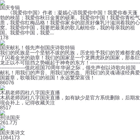
国庆专辑
《我爱你中国》作者：凝嫣心语我爱你中国！我爱你春天蓬
勃的秧苗；我爱你秋日金黄的硕果。我爱你中国！我爱你青松气
质，我爱你红梅品格！我爱你家乡的甜蔗好像乳汁滋润着我的心
窝。我爱你中国，我要把最美的歌儿献给你，我的母亲我的祖
国。我爱你中国，我爱...
1
78
国庆献礼！领先声创国庆诗歌特辑
我们的民族是一个坚韧不拔的民族，历史给予我们的苦难都变成
了闪着金光的勋章！我们的国家是一个龙腾虎跃的国家，那条巨
龙正以不可阻挡之势崛起于神奇的东方！--------------------------------
----------------值此祖国70周年华诞之际，领先声创以诗歌向祖国
献礼！用我们的声音、用我们的热血、用我们的灵魂诵读经典爱
国篇章，歌颂我们的祖国！永远繁荣富强！
8
6076
木易老师四柱八字国庆直播
木易老师四柱八字国庆直播，如有缺少是官方系统删除，后期发
现会补上，记得收藏关注
8
517
刑法国庆
26
1.7万
国庆美诗文
108
4173