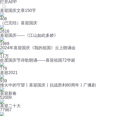
打开APP
喜迎国庆文章150字
406
（已完结）喜迎国庆
2616
喜迎国庆——《江山如此多娇》
1969
2024年喜迎国庆《我的祖国》云上朗诵会
11万
欢度国庆节诗歌朗诵——喜迎祖国72华诞
779
喜迎2021
939
烽火中的守望丨喜迎国庆丨抗战胜利80周年丨广播剧
喜迎新春
5
2009
喜迎二十大
7
7967