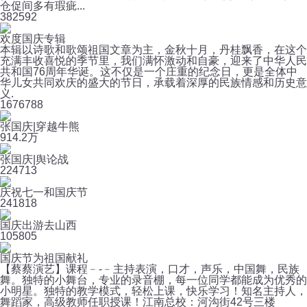
仓促间多有瑕疵...
38
2592
欢度国庆专辑
本辑以诗歌和歌颂祖国文章为主，金秋十月，丹桂飘香，在这个
充满丰收喜悦的季节里，我们满怀激动和自豪，迎来了中华人民
共和国76周年华诞。这不仅是一个庄重的纪念日，更是全体中
华儿女共同欢庆的盛大的节日，承载着深厚的民族情感和历史意
义.
167
6788
张国庆|穿越牛熊
91
4.2万
张国庆|舆论战
22
4713
庆祝七一和国庆节
24
1818
国庆出游去山西
10
5805
国庆节为祖国献礼
【蔡蔡演艺】课程﹣-﹣主持表演，口才，声乐，中国舞，民族
舞。独特的小舞台，专业的录音棚，每一位同学都能成为优秀的
小明星。独特的教学模式，轻松上课，快乐学习！知名主持人，
舞蹈家，高级教师任职授课！江南总校：河沟街42号三楼