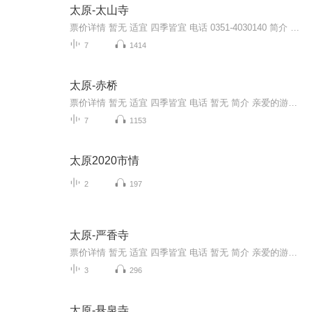
太原-太山寺
票价详情 暂无 适宜 四季皆宜 电话 0351-4030140 简介 亲爱的游客朋友，咱们面前的这处坐落在半山腰的寺就是这次旅途的目的地——太山寺了。太山寺又名太山龙泉寺，据碑文记载，太山寺创建于唐代景云元年，原为道观，名“昊天祠”，1391重建改为佛寺。因为...
7
1414
太原-赤桥
票价详情 暂无 适宜 四季皆宜 电话 暂无 简介 亲爱的游客朋友，您好，我是链景旅行的在线导游。欢迎来到美丽的山西赤桥。在我们游览之前，首先来简单了解一下赤桥吧！赤桥，原名为豫让桥，在太原市西南24公里的赤桥村。您可以看到，桥是以砂石砌筑，桥上有...
7
1153
太原2020市情
2
197
太原-严香寺
票价详情 暂无 适宜 四季皆宜 电话 暂无 简介 亲爱的游客，您好！欢迎您来到建立于宋代的严香寺，它现在可是山西省级重点文物保护单位，地址就位于您现在所在的清徐县西马峪乡都沟村，严香寺现已全天开放，您看附近也有加油站、医院、邮局、住宿等服务设施...
3
296
太原-悬泉寺