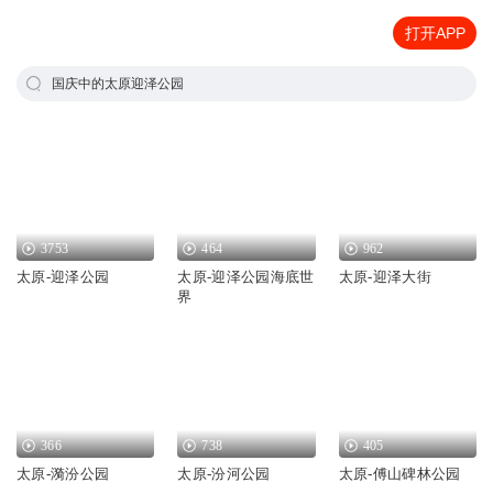
打开APP
国庆中的太原迎泽公园
3753
464
962
太原-迎泽公园
太原-迎泽公园海底世
太原-迎泽大街
界
366
738
405
太原-漪汾公园
太原-汾河公园
太原-傅山碑林公园