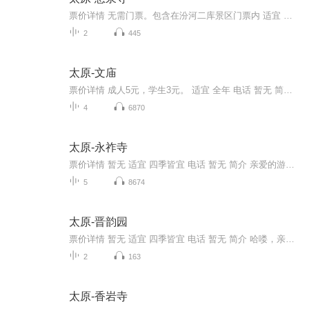
票价详情 无需门票。包含在汾河二库景区门票内 适宜 四季皆宜 电话 暂无 简介 亲爱的游客，很高兴今天为您讲解，也欢迎您来到太原的悬泉寺，这里位于太原市西北28公里的阳曲县西凌井乡，景区是由汾河二库的专用公路和太古铁路进入，交通十分便利。景区内分...
2
445
太原-文庙
票价详情 成人5元，学生3元。 适宜 全年 电话 暂无 简介 太原是一座具有2500多年历史的古城。传说啊，太原这块地方属于尧帝子孙所受封的唐国，所以西周初年周成王在这里封他的弟弟为唐叔虞。到了唐叔虞这一代，改国号为晋。但是，当时晋国的中心并不在这里...
4
6870
太原-永祚寺
票价详情 暂无 适宜 四季皆宜 电话 暂无 简介 亲爱的游客朋友，您好，欢迎您来到永祚寺，首先让我为您简单的介绍一下它吧。永祚寺始创于1599年，一开始叫永明寺，清初又续建了山门，完善了禅堂和殿宇，形成了一座小规模的寺院。您或许想不到吧，在战乱岁月...
5
8674
太原-晋韵园
票价详情 暂无 适宜 四季皆宜 电话 暂无 简介 哈喽，亲爱的游客朋友，欢迎来到山西太原，现在在您面前的是占地1300平方米的晋韵园。您看，它在苍松翠柏和桃花流水的掩映下，仿佛就是一幅与自然和谐共生的历史画卷。在进园之前，请允许我给您做个简单的概述...
2
163
太原-香岩寺