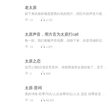
老太原
留下来的身影都是那黑白色的照片，回忆中的声音只留在老人们的脑海，太原这座古城里的故事，很少有人知道，让我讲给你听。
17
2.7万
太原声音，用方言为太原打call
每一刻，我们都被声音包围，但静下来，你是否倾听过一座城市的声音，在人生的十字路口，我们总是行色匆匆，有时的停下脚步，只是为了欣赏不一样的风景，也赋予自己不一样的心境。然而有个声音，她在踌躇时提示我们出发；在迷茫时指引我们方向；她让我们看见了该走的路，也让我们更坚定的，踏出了每一步。她提醒我们，应该忠于自己，不为浮华动摇，告诉我们，应该坚持向前，不畏前路忐忑。在你想去，将去和去过的每一个地点，在你前行，停止和抉择的每一个瞬间。这个城市里各种喧嚣的声音，与你一路相随。
11
1.6万
太原之恋
诅咒1.0的出现非常意外，传闻男孩和女孩吵架了，至于为什么吵架已经无从查证，只知道事情结束后女孩恨透了男孩，所以编写了诅咒1.0.......
2
832
太原-晋祠
票价详情 旺季70元/人次淡季50元/人次 适宜 四季皆宜 电话 0351-6020014 简介 亲爱的游客朋友，您现在位于的是有山西“小江南”美誉的晋祠，这里依山傍水，古木参天，所以现如今流传着一句话：“初到太原的人，不去参观晋祠，犹如外国友人到北京未去游览紫...
13
56.9万