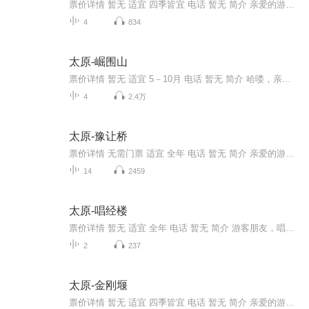
票价详情 暂无 适宜 四季皆宜 电话 暂无 简介 亲爱的游客，欢迎您来到太原的香岩寺，俗名无梁殿，位于清徐县马峪乡东马峪村东北1公里山腰上。据清光绪《清源乡志》载，建于金明昌元年，也就是1190年，明清时期均有增建修葺，占地面积3600平方米。至于香岩...
4
834
太原-崛围山
票价详情 暂无 适宜 5－10月 电话 暂无 简介 哈喽，亲爱的游客朋友，欢迎来到崛围山景区，它位于太原市的尖草坪区，南北走向，海拔1400米左右。您看，南边的叫做青峰，北边的叫做飞云峰。这两座峰高峻挺拔，它们中间还夹着一东西走向的深沟，那气势就像是...
4
2.4万
太原-豫让桥
票价详情 无需门票 适宜 全年 电话 暂无 简介 亲爱的游客朋友，您好，欢迎您来到豫让桥。很高兴今天同您一起参观游览美丽的风景，豫让桥，又叫赤桥。首先为您介绍一下它名字背后的历史故事吧。据明万历《太原府志》记载：赤桥，在太原县西南七里晋水上，智...
14
2459
太原-唱经楼
票价详情 暂无 适宜 全年 电话 暂无 简介 游客朋友，唱经楼是明朝以来科举考试宣唱考生科次的地方。相传前明秋榜揭晓，唱五经魁首于此，故名“唱经楼”。科举我们都知道，但是您知道科举的五经分别是什么吗？想要成为五魁首的话，就必须要在诗、书、礼、易...
2
237
太原-金刚堰
票价详情 暂无 适宜 四季皆宜 电话 暂无 简介 亲爱的游客朋友，欢迎您来到山西太原参观金刚堰。金刚堰，原本是一条防御汾河汛期泛滥的拦洪坝堰，现在是太原城区汾河东岸的一条主要街道，南起桃园一巷，北至胜利街西口，沿着汾河的流向，南北伸展，平坦开阔...