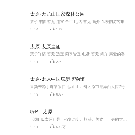
太原-天龙山国家森林公园
票价详情 暂无 适宜 全年 电话 暂无 简介 亲爱的游客朋友，您好，欢迎您来到美丽的天龙山国家森林公园。天龙山，又叫方山，是吕梁山脉的分支。这里夏日凉爽清幽，冬日冰瀑雪松，一年四季松柏常青，气候清爽，是您旅游度假的首选之地。当然，咱们公园内的自...
4
1840
太原-太原皇庙
票价详情 暂无 适宜 四季皆宜 电话 暂无 简介 亲爱的游客朋友，您现在来到的就是太原皇庙。太原皇庙，在城区五一路南段东侧，占地面积约11000平方米。 太原皇庙是明、清两代帝王、皇族和文武-祭祀先祖和庆典的场所。现存皇庙建制仅存太原这一孤例。太原皇庙比北京的太庙早建48年。它的建筑特点采用黄琉璃瓦顶及龙形装饰，是人世间最高的等级，在山西也仅此一例。 太原皇庙是一处宫殿式的古建筑群，明、清各代虽有修葺，但总体布局和砖木结构还保留了明代的特色。它前院豪华壮丽，中院气势磅礴，后院古朴简洁，是古建筑群的精华。中院是主院，又分三重院落。后宫则用立粉贴金的苏式人物彩画，是清代重修时绘制的。三座宫殿，是祭祀、庆典的地方，仅按明代礼制，后宫应为寝宫。中间供奉朱棡的高祖恒黄帝懿祖，东首供奉曾祖裕黄帝熙祖，西首供奉祖淳黄帝仁祖。 皇庙的祭典，在洪武元年已有定例，凡每年的“四孟”，即孟春，孟夏，孟秋，孟冬的朔门进行祭祀皇家先祉。以后又改为春以清明，夏以端午，秋以中元，冬以冬至作为祭祖的日子。祭时除三牲、黍、稷外，还供奉时鲜的果品、蔬菜。此外，凡京城有关登极、巡幸、上谥、葬陵、册立、冠婚等大事及晋王府的喜庆事宜，也都要在这里奉告祖先。 清代承袭了明代的礼制，皇庙依然成力供奉列圣功臣的地方，列为大祀。 好了，太原皇庙就为您介绍到这儿，下面的时间就交给您，进去感受一下太原皇庙的庄严肃穆吧！我是链景旅行小秘书，祝您旅途愉快！ 音频来源于链景旅行
1
225
太原-太原中国煤炭博物馆
音频来源于链景旅行 地址 山西省太原市迎泽西大街2号 票价描述 售票时间：上午8:00——下午5:00 开放时间 8:00—18:00 乘车信息 乘飞机：（机场大巴）机场——龙城大街——滨河东路——迎泽大桥——中国煤炭博物馆。乘火车：从火车站乘1路、611路、618路、...
9
6877
嗨PIE太原
《嗨PIE太原》是一档集历史、旅游、美食于一身的太原最接地气的休闲娱乐脱口秀节目！我们以最“嗨”的方式带领听众去感受太原的文化和风情，以及太原好吃好喝好玩儿的地方，当然还有本地弄潮儿作客！“PIE”即太原方言“谝”字读音piē。用最“嗨”的方式...
111
50.9万