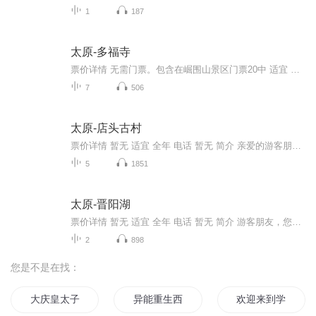
1
187
太原-多福寺
票价详情 无需门票。包含在崛围山景区门票20中 适宜 全年 电话 暂无 简介 亲爱的游客朋友，穿过美丽的红叶林，咱们来到了文殊菩萨的道场——多福寺。多福寺位于崛围山上，创建于786年。原名崛围教寺，是文殊菩萨的道场之一。在唐宋两代，这里的香火很盛，...
7
506
太原-店头古村
票价详情 暂无 适宜 全年 电话 暂无 简介 亲爱的游客朋友，伴随着一路的鸟语花香，咱们来到了古树参天、群山怀抱的店头古村。店头村的店头之名源于驿路旁边的驿馆店铺和风峪八村头一个村子，人口、店铺居风峪之首。古村背依蒙山，南面龙山，东西绵延2华里...
5
1851
太原-晋阳湖
票价详情 暂无 适宜 全年 电话 暂无 简介 游客朋友，您现在看到的是山西省一大名胜旅游景点，晋阳湖！晋阳湖位于山西省太原市南端金胜镇内，东靠晋祠复线路，西临山西省最大的太原第一热电厂，南接历史悠久的古晋阳城和驰名中外的晋祠旅游胜地，占据着山西...
2
898
您是不是在找：
大庆皇太子
异能重生西门庆
欢迎来到学园都市