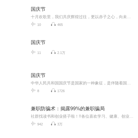
国庆节
十月欢歌里，我们共庆辉煌过往，更以赤子之心，向未来书写滚烫的誓言——这盛世，值得我们以热爱相拥。
10
465
国庆节
11
2.1万
国庆节
中华人民共和国国庆节是国家的一种象征，是伴随着国家的出现而出现的。让我们用诗歌朗诵歌颂祖国的繁荣富强，国泰民安。
8
1726
兼职防骗术：揭露99%的兼职骗局
社群找读书和创业搭子啦！!!各位喜欢学习、健康、创业的伙伴：大家好！我组建了一个读书创业杜群，如果你喜欢读书或者想拥有一个事业机会的话，可以加微mx04188，我邀请你进读书群。为什么要做读书会？1.一个人读书，很多人很难坚持下去，但一群人，能相互...
942
3万