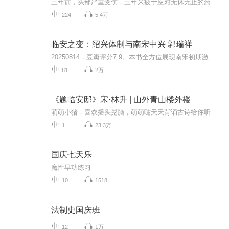
三年前，头部严重受伤，三年来疲于应对无休无止的药物治疗。然而，如今，一场突如其来的系统干预打破了平静。财团巨头的次子，曾濒临死亡的他，突然之间神奇地苏醒过来。他决心挑战家族庞大的娱乐王国的继承权——现在，让我们探寻这个神秘的谜团吧！
224
5.4万
临安之变：绍兴体制与南宋中兴 郭瑞祥
20250814，豆瓣评分7.9。本书全方位展现南宋初期激烈的政治、军事、文化震荡，揭示南宋疆域上偏安、政治上独裁、文化上沉滞的形成过程和内在逻辑，叙述的时间段大约自建炎四年（1130）至绍兴十二年（1142）。建炎四年，金人搜山捡海无功而返，标志着南宋进...
81
2万
《题临安邸》宋·林升 | 山外青山楼外楼
萌萌小猪，喜欢摇头晃脑，萌萌哒天天背诵古诗给你听。小学生必背古诗词，更新不断，坚持就是胜利！！！点击专辑主播“萌萌小猪背古诗”，选择专辑“小学生必背古诗词 童声朗诵”来听我背的所有古诗吧《题临安邸》宋 · 林升山外青山楼外楼，西湖歌舞几时休...
1
23.3万
国庆七天乐
魔性早功练习
10
1518
法制史国庆班
12
1万