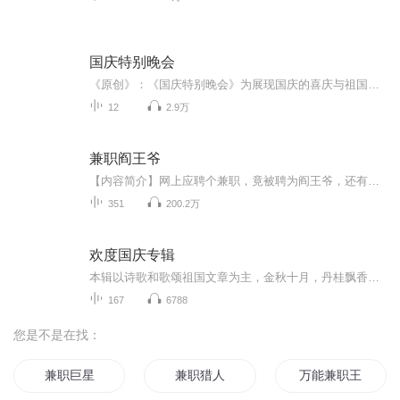
国庆特别晚会
《原创》：《国庆特别晚会》为展现国庆的喜庆与祖国的深情我将以具体的场景切入从清晨升旗的庄严到街头巷尾的欢庆到历史与当下的交融，用优美的笔触传递对祖国的热爱与自豪！用诗歌和情感美文形式，歌颂祖国的繁荣富强，祝人民幸福安康！
12
2.9万
兼职阎王爷
【内容简介】网上应聘个兼职，竟被聘为阎王爷，还有人拼命想当阎王夫人，生活别说多逍遥……【作者/主播简介】作者：江中蛟，台湾畅销玄幻小说作家，一度出版《玄门神话》《神话旅程》《绝世之富甲小仙》等作品，另在酷匠网创作精品悬疑小说《借种》，追书、点击均排名第一。加入黑岩网强势打造转型之作《兼职阎王爷》《小爷从仙界回来了》深受读者好评，点击逾百余万。主播：初见，网络知名播音员，相声演说家，声线多变，擅长以第三者角度，传达故事的神韵。作品有《仙界走私大鳄》《东北惊奇先生》《混在西游记当...
351
200.2万
欢度国庆专辑
本辑以诗歌和歌颂祖国文章为主，金秋十月，丹桂飘香，在这个充满丰收喜悦的季节里，我们满怀激动和自豪，迎来了中华人民共和国76周年华诞。这不仅是一个庄重的纪念日，更是全体中华儿女共同欢庆的盛大的节日，承载着深厚的民族情感和历史意义.
167
6788
您是不是在找：
兼职巨星
兼职猎人
万能兼职王