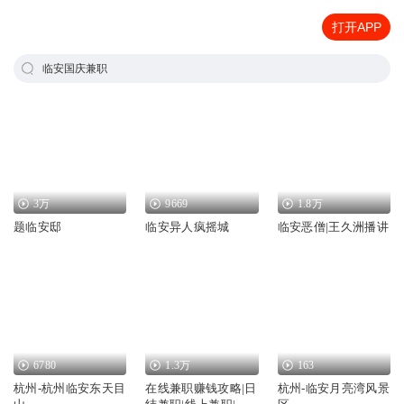
打开APP
临安国庆兼职
3万
9669
1.8万
题临安邸
临安异人疯摇城
临安恶僧|王久洲播讲
6780
1.3万
163
杭州-杭州临安东天目
在线兼职赚钱攻略|日
杭州-临安月亮湾风景