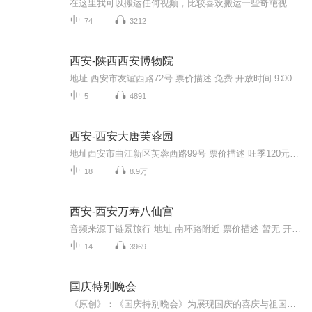
在这里我可以搬运任何视频，比较喜欢搬运一些奇葩视频，想搬运什么视频，可以在评论区评论或私聊，如有侵权请告诉我，谢谢
74
3212
西安-陕西西安博物院
地址 西安市友谊西路72号 票价描述 免费 开放时间 9∶00—17∶00 乘车信息 交通信息： 经过“小雁塔”站的公交线路：18、203、204、218、21、224、29、29、32、407、40、410、46、508、521、700 707、713、720、游7、游8。 音频来源于链景旅行
5
4891
西安-西安大唐芙蓉园
地址西安市曲江新区芙蓉西路99号 票价描述 旺季120元，淡季90元 开放时间 9:00-21:00 乘车信息 公共交通 21路、22路、23路、24路、601路、610路、609路、237路、715路、907路 乘坐公交21、22、24、41、212、224、237、320(游9)、601、609、610、715、72...
18
8.9万
西安-西安万寿八仙宫
音频来源于链景旅行 地址 南环路附近 票价描述 暂无 开放时间 7:30-18:00 乘车信息 暂无
14
3969
国庆特别晚会
《原创》：《国庆特别晚会》为展现国庆的喜庆与祖国的深情我将以具体的场景切入从清晨升旗的庄严到街头巷尾的欢庆到历史与当下的交融，用优美的笔触传递对祖国的热爱与自豪！用诗歌和情感美文形式，歌颂祖国的繁荣富强，祝人民幸福安康！