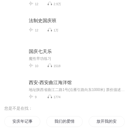
12
2.9万
法制史国庆班
12
1万
国庆七天乐
魔性早功练习
10
1518
西安-西安曲江海洋馆
地址陕西省曲江二路1号(沿雁引路向东1000米) 票价描述 100 开放时间 09:00~23:00 乘车信息 601路、610路（游8）、501路“曲江海洋世界”站下 音频来源于链景旅行
9
1774
您是不是在找：
安庆年记事
我们的爱情无处安放
放开我的安妮