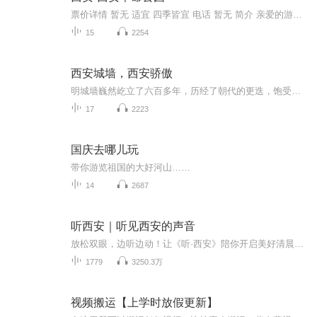
票价详情 暂无 适宜 四季皆宜 电话 暂无 简介 亲爱的游客朋友你好，当您踏进革命公园的时候，您是否感受到了扑面而来的历史气息，希望在我们的共同努力下，一起领略它背后的故事。每当说起西安市革命公园，人们都会奇怪：怎么西安现在还有以革命命名的公园...
15
2254
西安城墙，西安骄傲
明城墙巍然屹立了六百多年，历经了朝代的更迭，饱受战火蹂躏，古城门几经损毁和修复。在此，要为当年的文物工作者致以真诚的敬意，也许你们早已不在人世，但你们为西安人、为中国人、为全人类保存下的这座明城墙，让现在的我们依然能够每天眺望着它，却是...
17
2223
国庆去哪儿玩
带你游览祖国的大好河山……
14
2687
听西安｜听见西安的声音
放松双眼，边听边动！让《听·西安》陪你开启美好清晨时光吧。小布将用青春的声音，为你播报最热门、新鲜、有趣、有用的新闻。世界的精彩万象、大西安的日新月异，最实用的政策资讯，最关心的身边事儿，你，准备好聆听了吗？
1779
3250.3万
视频搬运【上学时放假更新】