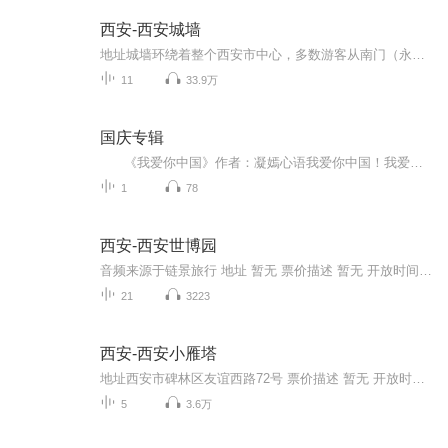
西安-西安城墙
地址城墙环绕着整个西安市中心，多数游客从南门（永宁门）登城，南门位于西安市环城南路东、西段交汇处。 票价描述 登城54元。1.2米以下儿童和70岁以上老年人（凭证）免费，1.2-1.4米儿童、大中小学生和65-70岁（凭证）半价优惠。租借费用：单人自行车40元...
11
33.9万
国庆专辑
《我爱你中国》作者：凝嫣心语我爱你中国！我爱你春天蓬勃的秧苗；我爱你秋日金黄的硕果。我爱你中国！我爱你青松气质，我爱你红梅品格！我爱你家乡的甜蔗好像乳汁滋润着我的心窝。我爱你中国，我要把最美的歌儿献给你，我的母亲我的祖国。我爱你中国，我爱...
1
78
西安-西安世博园
音频来源于链景旅行 地址 暂无 票价描述 暂无 开放时间 全天 乘车信息 暂无
21
3223
西安-西安小雁塔
地址西安市碑林区友谊西路72号 票价描述 暂无 开放时间 8:00~18:00 乘车信息 暂无 音频来源于链景旅行
5
3.6万