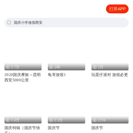
打开APP
国庆小学放假西安
1.7万
280
1万
2020国庆摩旅～昆明
龟哥放假1
玩蛋仔派对 放假必更
西安5000公里
1.6万
2.1万
1726
国庆特辑（国庆节快
国庆节
国庆节