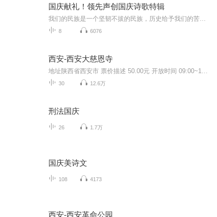
国庆献礼！领先声创国庆诗歌特辑
我们的民族是一个坚韧不拔的民族，历史给予我们的苦难都变成了闪着金光的勋章！我们的国家是一个龙腾虎跃的国家，那条巨龙正以不可阻挡之势崛起于神奇的东方！------------------------------------------------值此祖国70周年华诞之际，领先声创以诗歌向祖国献礼！用我们的声音、用我们的热血、用我们的灵魂诵读经典爱国篇章，歌颂我们的祖国！永远繁荣富强！
8
6076
西安-西安大慈恩寺
地址陕西省西安市 票价描述 50.00元 开放时间 09:00~17:00 乘车信息 交通信息： 乘坐公交5、19、21、22、27、41路在“大雁塔”站下车即到。乘坐出租车从火车站出发，一般15元左右可到达。 音频来源于链景旅行
30
12.6万
刑法国庆
26
1.7万
国庆美诗文
108
4173
西安-西安革命公园