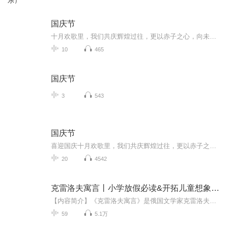
乐）
国庆节
十月欢歌里，我们共庆辉煌过往，更以赤子之心，向未来书写滚烫的誓言——这盛世，值得我们以热爱相拥。
10
465
国庆节
3
543
国庆节
喜迎国庆十月欢歌里，我们共庆辉煌过往，更以赤子之心，向未来书写滚烫的誓言——这盛世，值得我们以热爱相拥。
20
4542
克雷洛夫寓言丨小学放假必读&开拓儿童想象空间丨经典
【内容简介】《克雷洛夫寓言》是俄国文学家克雷洛夫创作的寓言集，包括203篇寓言。作品大致可分为三类：1.揭露沙皇，讽刺嘲笑统治阶级的专横、寄生、无知等。2.反映剥削。表达了对人民的同情，对人民优秀品质的赞美，对人民力量的信心。3.反映现象，得出人...
59
5.1万