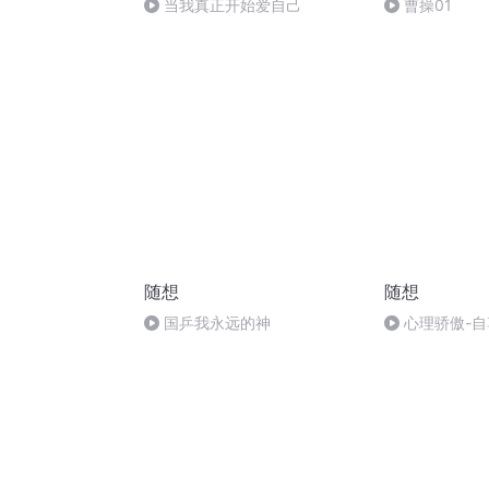
当我真正开始爱自己
曹操01
随想
随想
国乒我永远的神
心理骄傲-