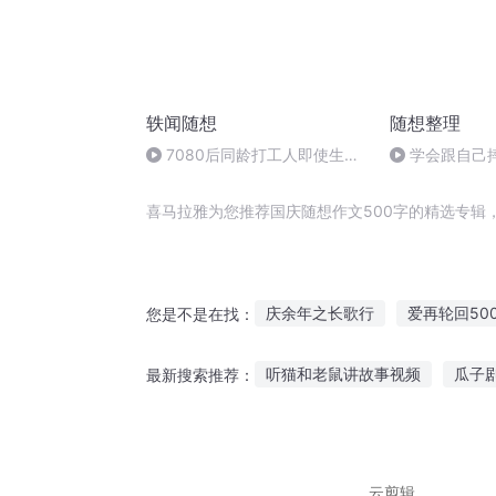
轶闻随想
随想整理
7080后同龄打工人即使生活
学会跟自己
不易也切莫亏待了自己
喜马拉雅为您推荐国庆随想作文500字的精选专辑
庆余年之长歌行
爱再轮回50
您是不是在找：
大庆第一恶
重生西门庆
听猫和老鼠讲故事视频
瓜子
最新搜索推荐：
重庆儿女
一人有庆
网游
语音听历史故事下载软件
听
听别人讲故事英语作文
玉兰
云剪辑