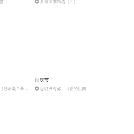
联盟
几米绘本精选（四）
国庆节
（感谢老兰州刘
怎能没有你，可爱的祖国
话）