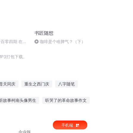
书匠随想
一百零四期 在热
咖啡是个啥脾气？（下）
P3打包下载。
普天同庆
重生之西门庆
八字随笔
家抢走了
十字星十字路
嘉庆皇帝
听故事柯南头像男生
听哭了的革命故事作文
初中生励志故事
小孩可以听故事睡觉吗
手机端
企业版