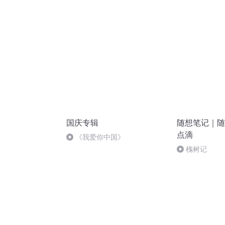
国庆专辑
随想笔记｜随
点滴
《我爱你中国》
槐树记