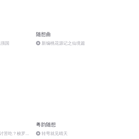
随想曲
化强国
新编桃花源记之仙境篇
粤韵随想
讨苦吃？梭罗的
转弯就见晴天