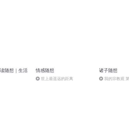
反消费主义、极
尔登湖》
读随想｜生活
情感随想
诸子随想
世上最遥远的距离
我的宗教观 