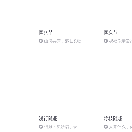
国庆节
国庆节
山河共庆，盛世长歌
祝福你亲爱
漫行随想
静枝随想
银滩：流沙启示录
人算什么，