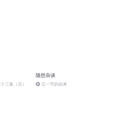
简主义宣言《瓦
随想杂谈
第十三集（完）
五一节的由来