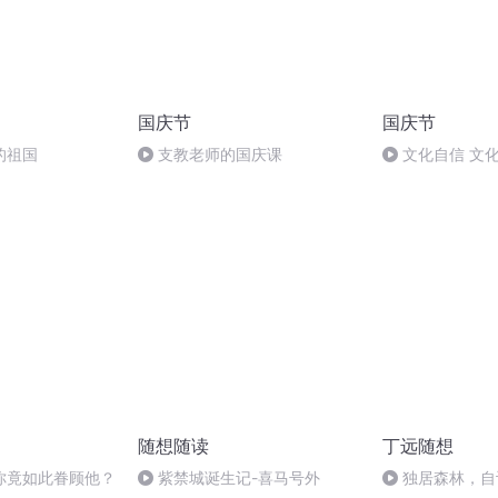
国庆节
国庆节
的祖国
支教老师的国庆课
文化自信 文
随想随读
丁远随想
你竟如此眷顾他？
紫禁城诞生记-喜马号外
独居森林，自