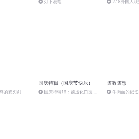
灯下漫笔
2.18外国人
国庆特辑（国庆节快乐）
随教随想
自尊的双刃剑
国庆特辑16：魏迅化口技 二
牛肉面的记忆
胡 东方红+一般唱法和原生态
德兴最后的兰州