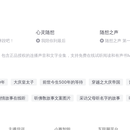
心灵随想
随想之声
摔跤吧！
我陪你到最后
随想之声 第
爱中奔赴
，包含正品授权的连播声音和文字全集，支持免费在线试听阅读和有声书M
0年
大庆皇太子
前世今生500年的等待
穿越之大庆帝国
庆云传奇
安庆年记事
重生之回到500年前
好名字全被别的作
剧情故事在线听
听佛敎故事文案图片
采访父母听名字的故事
之500年后的三国
异能重生西门庆
鬼故事写作文
侏罗纪宝宝故事免费听
如何选故事给孩子听
听
逃婚故事在线听
听故事插画设计海报图片
主播培训
小雅智能
车联网平台