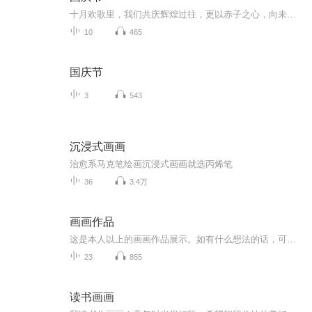
十月欢歌里，我们共庆辉煌过往，更以赤子之心，向未来书写滚烫的誓言——这盛世，值得我们以热爱相拥。
10
465
国庆节
3
543
沉浸式画画
治愈系马克笔绘画沉浸式画画就选丙烯笔
36
3.4万
画画作品
这是本人以上的画画作品展示。如有什么想法的话，可以私信加关注。或者可以私信我还想看我画什么拟人或者画什么主题的画。也是本人的小号画画作品专辑，
23
855
读书画画