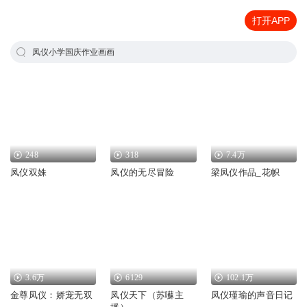
打开APP
凤仪小学国庆作业画画
248
318
7.4万
凤仪双姝
凤仪的无尽冒险
梁凤仪作品_花帜
3.6万
6129
102.1万
金尊凤仪：娇宠无双
凤仪天下（苏囌主
凤仪瑾瑜的声音日记