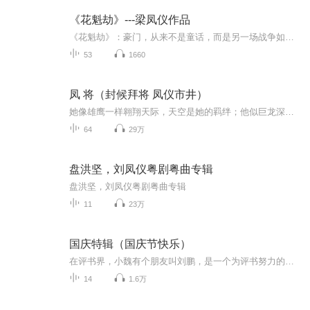
《花魁劫》---梁凤仪作品
《花魁劫》：豪门，从来不是童话，而是另一场战争如果有一天。一个普通女孩，忽然嫁进了香港最显赫的豪门。住进山顶豪宅，戴上价值连城的珠宝，不再为生活奔波。你觉得，她的人生，从此就是幸福了吗？很多童话都会这样结束。王子与公主，从此过着幸福快乐...
53
1660
凤 将（封候拜将 凤仪市井）
她像雄鹰一样翱翔天际，天空是她的羁绊；他似巨龙深潜海底，皇宫是他的牢笼。一个是燕朝第一位女将军，一个是九五之尊的皇帝。情之路那样漫长艰难，同样强势而又隐忍的两个人，要如何才能走近对方，将思慕进展至婚..
64
29万
盘洪坚，刘凤仪粤剧粤曲专辑
盘洪坚，刘凤仪粤剧粤曲专辑
11
23万
国庆特辑（国庆节快乐）
在评书界，小魏有个朋友叫刘鹏，是一个为评书努力的小伙子。在2021年国庆期间，他想弄个特辑，便烦劳我给他录个爱国题材的评书小段儿。这种事情，不是特殊情况，小魏一般不会拒绝，也就给其录了一个《鲁迅踢鬼》，等他传完，我再传到我的专辑里。另外，小...
14
1.6万