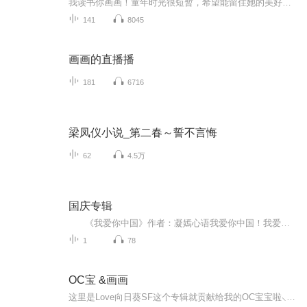
我读书你画画！童年时光很短暂，希望能留住她的美好！每天读一读，每天学一学，每天画一画，每天进步一点点！
141
8045
画画的直播播
181
6716
梁凤仪小说_第二春～誓不言悔
62
4.5万
国庆专辑
《我爱你中国》作者：凝嫣心语我爱你中国！我爱你春天蓬勃的秧苗；我爱你秋日金黄的硕果。我爱你中国！我爱你青松气质，我爱你红梅品格！我爱你家乡的甜蔗好像乳汁滋润着我的心窝。我爱你中国，我要把最美的歌儿献给你，我的母亲我的祖国。我爱你中国，我爱...
1
78
OC宝 &画画
这里是Love向日葵SF这个专辑就贡献给我的OC宝宝啦⸜(* ॑꒳ˆ * )⋆*❤︎主要是发一些稿件和新设计请大家和我O C眼熟还会有一些自己画画的视频(⃔* 'ㅅ'*)⃕