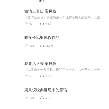
播）
激情三百日 梁凤仪
《激情三百日》讲述的是一个现实而感人的故事。女主角是日理万机的商界一把抓。她如何面对激情，如何应付激情之后的烦恼，必会引起您的强烈共鸣。
50
4.9万
昨夜长风梁凤仪作品
152
11.1万
我要活下去 梁凤仪
小说覆盖的年代很长，进述了自一八九八年至今，一个以烟草业起家的家族百年之内的兴衰故事。其中的女性，经历过时代变迁，国族危难，依然奋勇地活下去，且坚持要活得更好。她们以坚强意志抵挡岁月风霜，以纯厚意愿维护传统美德，以超凡智慧迎战生活考验，以强烈的民族自尊克服私人情欲，以丰富的现代知识应付商场艰险，以高贵情操珍存心中情义，到最后不但没有倒下来，还一代传一代地充满信心，而且开心地生活下去...
69
4.1万
梁凤仪经典世纪末的童话
120
4.1万