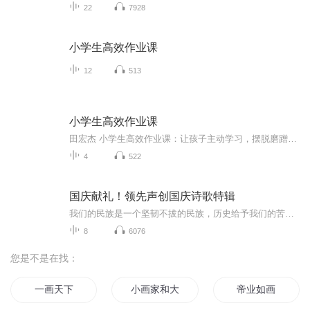
22
7928
小学生高效作业课
12
513
小学生高效作业课
田宏杰 小学生高效作业课：让孩子主动学习，摆脱磨蹭拖拉 共11讲 需要免费获得完整版或者需要更多海量免费个人成长心理学资源请在微信公众号搜索并关注 解忧心理社 现在关注就免费送【心理测评软件1部+心理学电子书300本+心理量表300份】
4
522
国庆献礼！领先声创国庆诗歌特辑
我们的民族是一个坚韧不拔的民族，历史给予我们的苦难都变成了闪着金光的勋章！我们的国家是一个龙腾虎跃的国家，那条巨龙正以不可阻挡之势崛起于神奇的东方！------------------------------------------------值此祖国70周年华诞之际，领先声创以诗歌向祖国献礼！用我们的声音、用我们的热血、用我们的灵魂诵读经典爱国篇章，歌颂我们的祖国！永远繁荣富强！
8
6076
您是不是在找：
一画天下
小画家和大作家
帝业如画