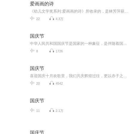
爱画画的诗
《幼儿文学奖系列:爱画画的诗》所收录的，是林芳萍获得第十届信谊幼儿文学奖文字类首奖的作品。不但每一首诗都有自己独特的形状，文字更是清新简洁，时而带点写意，时而带些幽默，充满想象与童趣。林小杯用她最擅长的水彩画，为每一首诗配上写意的背景，不...
22
4.3万
国庆节
中华人民共和国国庆节是国家的一种象征，是伴随着国家的出现而出现的。让我们用诗歌朗诵歌颂祖国的繁荣富强，国泰民安。
8
1726
国庆节
喜迎国庆十月欢歌里，我们共庆辉煌过往，更以赤子之心，向未来书写滚烫的誓言——这盛世，值得我们以热爱相拥。
20
4542
国庆节
11
2.1万
国庆节