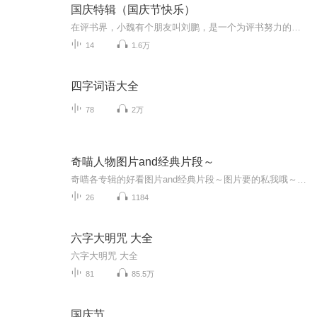
国庆特辑（国庆节快乐）
在评书界，小魏有个朋友叫刘鹏，是一个为评书努力的小伙子。在2021年国庆期间，他想弄个特辑，便烦劳我给他录个爱国题材的评书小段儿。这种事情，不是特殊情况，小魏一般不会拒绝，也就给其录了一个《鲁迅踢鬼》，等他传完，我再传到我的专辑里。另外，小...
14
1.6万
四字词语大全
78
2万
奇喵人物图片and经典片段～
奇喵各专辑的好看图片and经典片段～图片要的私我哦～我发泥～（要关注+专辑好评噢）
26
1184
六字大明咒 大全
六字大明咒 大全
81
85.5万
国庆节