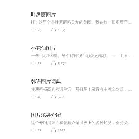
叶罗丽图片
Hi！这里全是叶罗丽精灵梦的美图。我在每一张图后面都给大家留了点时间让大家把喜欢的图保存下来。如果你觉得这个图不太清晰，你可以私信找我要原图哦！
23
1.8万
小花仙图片
一年目标100集。给个好评呗！彩蛋更精彩。－－ 主播 贝瑞吖也叫逆光小爱
57
5.8万
韩语图片词典
使用率极高的韩语单词一网打尽！录音有中韩文对照，方便同学们在路上收听磨耳朵！更多韩语学习的内容，欢迎关注订阅“韩语助手FM” ：）
40
5239
图片蛇类介绍
这个专辑用图片和音频介绍世界上的各种蛇类，会分类别介绍，如有错误欢迎指正。
27
1962