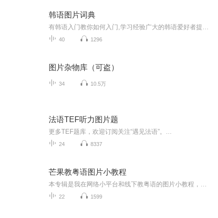
韩语图片词典
有韩语入门教你如何入门,学习经验广大的韩语爱好者提供自己学习的心得体会;韩语词汇包含各类词汇满足你各个方面的需求;韩语阅读:韩国古今各种书籍、童话、谚语等的阅读;韩语...
40
1296
图片杂物库（可盗）
34
10.5万
法语TEF听力图片题
更多TEF题库，欢迎订阅关注“遇见法语”。...
24
8337
芒果教粤语图片小教程
本专辑是我在网络小平台和线下教粤语的图片小教程，做成图片是方便传播保存下来哦！这些教程涉及生活各方面，而且是基础加地道口语都有，非常实用，建议保存！
22
1599