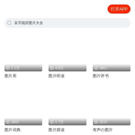
打开APP
吴字国庆图片大全
1.1万
4.8万
5861
图片库
图片听读
图片评书
2863
1.7万
2035
图片词典
图片跟读
有声の图片