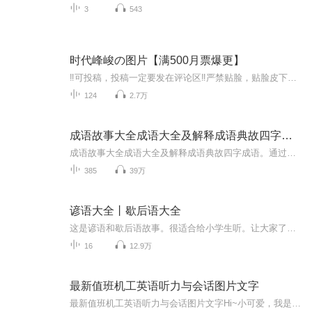
3
543
时代峰峻の图片【满500月票爆更】
‼️可投稿，投稿一定要发在评论区‼️严禁贴脸，贴脸皮下塌/BE多次贴脸永久拉黑会在评论区里发一些视频中的图片，想要视频里的图片看评论区已经下楼的只有投稿才会发，不投稿不发可单人，可CP（可跨代），可多人，可团体●TFBOYS王俊凯、王源、易烊千玺（...
124
2.7万
成语故事大全成语大全及解释成语典故四字成语
成语故事大全成语大全及解释成语典故四字成语。通过成语背后的故事，生动再现，帮助孩子们加深对成语理解。实现成语积累。
385
39万
谚语大全丨歇后语大全
这是谚语和歇后语故事。很适合给小学生听。让大家了解歇后语和谚语的故事。
16
12.9万
最新值班机工英语听力与会话图片文字
最新值班机工英语听力与会话图片文字Hi~小可爱，我是春风，满心欢喜，满眼是你，用心陪伴每一个真爱粉！茫茫喜马，与你有缘相遇，我不胜欢喜。我想在每一个你难熬的时刻陪伴你、在你独自疗伤的路上安抚你、在你内心浮躁的时刻宠爱你......真心希望我的用心...