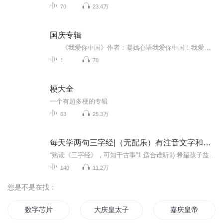
70
23.4万
国庆专辑
《我爱你中国》作者：凝嫣心语我爱你中国！我爱你春天蓬勃的秧苗；我爱你秋日金黄的硕果。我爱你中国！我爱你青松气质，我爱你红梅品格！我爱你家乡的甜蔗好像乳汁滋润着我的心窝。我爱你中国，我要把最美的歌儿献给你，我的母亲我的祖国。我爱你中国，我爱...
1
78
梗大全
一个有超多梗的专辑
63
25.3万
每天学两句三字经|（无配乐）有注音文字和图片
“熟读《三字经》，可知千古事”1.适合谁听1) 希望孩子益智启蒙，增长见闻，开阔视野，陶冶情操的家长和老师们；2) 课本或业余读物为章太炎先生增订本《三字经》的小朋友们；3) 想通过单集循环播放，加深印象进而达到背诵《三字经》的听友们；4)需要边听边看文字及读音的小伙伴们；5)传统文化爱好者。 2.专辑亮点1）录制背景：应听友们私信要求，特创建本专辑;2）版本选择：近一个世纪以来，流传最广的，章太炎先生《三字经》增订本;3）录制形式：无背景音乐，逐句诵读,每集一组（四...
140
11.2万
您是不是在找：
数字芯片
大庆皇太子
嘉庆皇帝