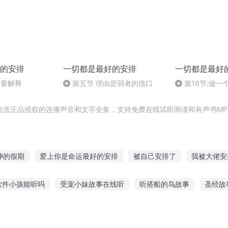
的安排
一切都是最好的安排
一切都是最好
需要解释
第五节 理由是弱者的借口
第16节:做
人
包含正品授权的连播声音和文字全集，支持免费在线试听阅读和有声书MP
神的假期
爱上你是命运最好的安排
被自己安排了
我被大佬安
假期
落了一地桂花
大庆皇太子
勇者的假期
我的超时空假
软件小孩能听吗
受宠小妹故事在线听
听搭船的鸟故事
圣经故
假期
穿越之大庆帝国
神鬼有安排之名动山海
恐怖故事在线听
泡澡适合听的故事大全
埃及混血故事在线听