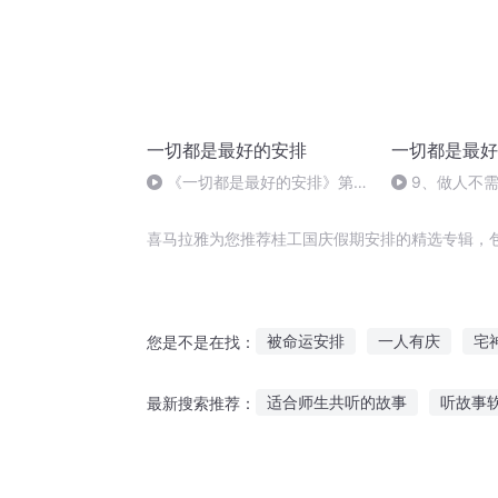
一切都是最好的安排
一切都是最好
《一切都是最好的安排》第9
9、做人不
章4
喜马拉雅为您推荐桂工国庆假期安排的精选专辑，
被命运安排
一人有庆
宅
您是不是在找：
庆云传奇
落入凡间之女神的
适合师生共听的故事
听故事
最新搜索推荐：
我把系统安排了
影后的悠长
听红军爷爷讲故事演讲
苏堤