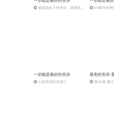
一切都是最好的安排
一切都是最好
要成就多大的伟业，就要有与
04窗外的树
之相匹配的耐心
来，见自己
一切都是最好的安排
最美的安排 
心是幸福的温度计
第45集 潘
子