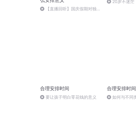
么安排意义
20岁不迷
到自己热爱的
【直播回听】国庆假期对独立
自主生活的有怎样
合理安排时间
合理安排时间
要让孩子明白零花钱的意义
如何与不同