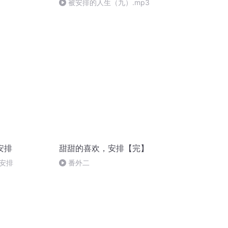
被安排的人生（九）.mp3
安排
甜甜的喜欢，安排【完】
安排
番外二