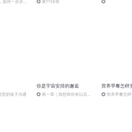
茫，如何一步步找
第1156章
事业？
你是宇宙安排的邂逅
营养早餐怎样
类型的孩子沟通
第一章｜我想和你有以后
营养早餐怎样
（终）