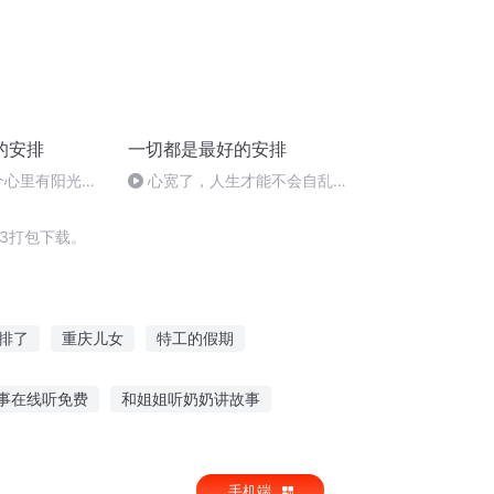
的安排
一切都是最好的安排
一个心里有阳光的
心宽了，人生才能不会自乱方
寸
3打包下载。
排了
重庆儿女
特工的假期
期
遇见你是最好的安排
安庆年记事
事在线听免费
和姐姐听奶奶讲故事
听鬼故事专用头像男
1000个故事在线听
手机端