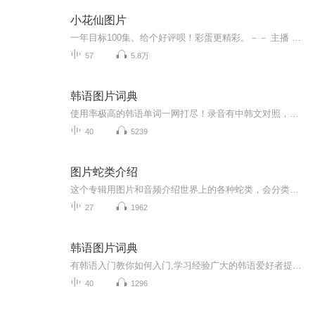
小花仙图片
一年目标100集。给个好评呗！彩蛋更精彩。－－ 主播 贝瑞吖也叫逆光小爱
57
5.8万
韩语图片词典
使用率极高的韩语单词一网打尽！录音有中韩文对照，方便同学们在路上收听磨耳朵！更多韩语学习的内容，欢迎关注订阅“韩语助手FM” ：）
40
5239
图片蛇类介绍
这个专辑用图片和音频介绍世界上的各种蛇类，会分类别介绍，如有错误欢迎指正。
27
1962
韩语图片词典
有韩语入门教你如何入门,学习经验广大的韩语爱好者提供自己学习的心得体会;韩语词汇包含各类词汇满足你各个方面的需求;韩语阅读:韩国古今各种书籍、童话、谚语等的阅读;韩语...
40
1296