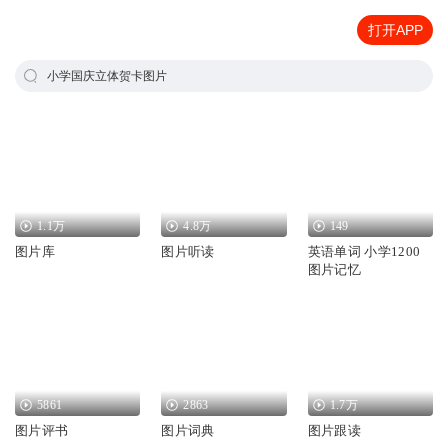
打开APP
小学国庆立体贺卡图片
1.1万
4.8万
149
图片库
图片听读
英语单词 小学1200
图片记忆
5861
2863
1.7万
图片评书
图片词典
图片跟读