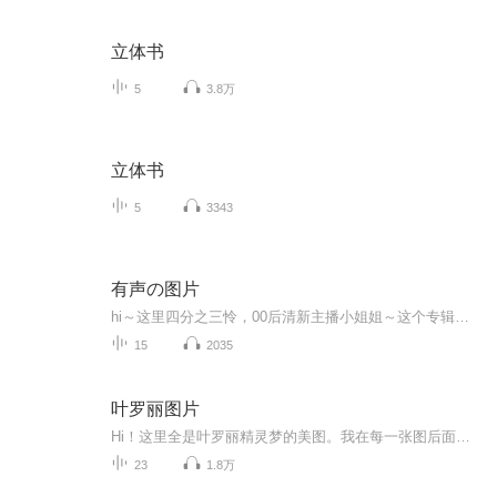
立体书
5
3.8万
立体书
5
3343
有声の图片
hi～这里四分之三怜，00后清新主播小姐姐～这个专辑是由四分之三怜与微笑小熊工作室合作出版，由于都是千怜的工作室，所以质量保障十分，如果您恶意差评，说明您眼睛要么是x了，要么就是您道德有问题～好啦，也当作是千怜500粉丝的福利专辑叭别对我说我喜欢你你廉价的喜欢抵不上夏天的一根雪糕
15
2035
叶罗丽图片
Hi！这里全是叶罗丽精灵梦的美图。我在每一张图后面都给大家留了点时间让大家把喜欢的图保存下来。如果你觉得这个图不太清晰，你可以私信找我要原图哦！
23
1.8万