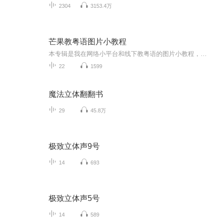
2304
3153.4万
芒果教粤语图片小教程
本专辑是我在网络小平台和线下教粤语的图片小教程，做成图片是方便传播保存下来哦！这些教程涉及生活各方面，而且是基础加地道口语都有，非常实用，建议保存！
22
1599
魔法立体翻翻书
29
45.8万
极致立体声9号
14
693
极致立体声5号
14
589