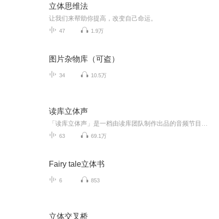
立体思维法
让我们来帮助你提高，改变自己命运。
47
1.9万
图片杂物库（可盗）
34
10.5万
读库立体声
「读库立体声」是一档由读库团队制作出品的音频节目。读库主编老六张立宪将不定期地拉上他的小伙伴陪大家一起思考人生。
63
69.1万
Fairy tale立体书
6
853
立体交叉桥