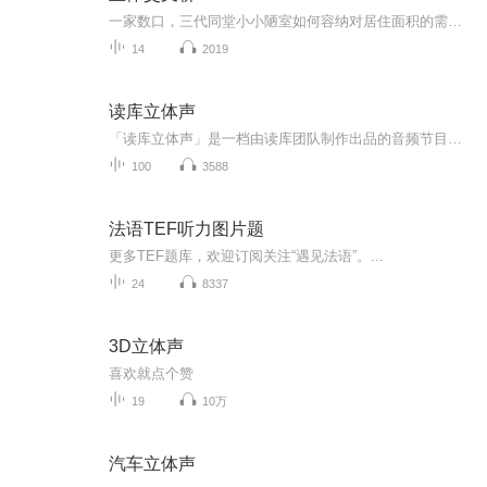
一家数口，三代同堂小小陋室如何容纳对居住面积的需求能够毁掉亲情对生存空间的攫取足以扭曲心灵虽然是上个世纪的故事仍清晰地折射出现实的身...
14
2019
读库立体声
「读库立体声」是一档由读库团队制作出品的音频节目老六张立宪将不定期地拉上他的小伙伴陪大家聊一会儿公众号、微博搜索「读库」，了解最新动态亦可移步官网：https://www.duku.cn/，下载读库App新鲜内容，一网打尽
100
3588
法语TEF听力图片题
更多TEF题库，欢迎订阅关注“遇见法语”。...
24
8337
3D立体声
喜欢就点个赞
19
10万
汽车立体声