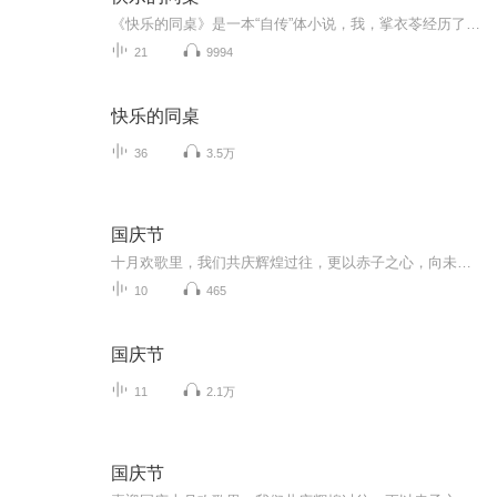
《快乐的同桌》是一本“自传”体小说，我，挲衣苓经历了很多有趣的事，一起来听听吧
21
9994
快乐的同桌
36
3.5万
国庆节
十月欢歌里，我们共庆辉煌过往，更以赤子之心，向未来书写滚烫的誓言——这盛世，值得我们以热爱相拥。
10
465
国庆节
11
2.1万
国庆节