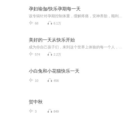
孕妇瑜伽/快乐孕期每一天
该专辑针对孕期控制体重，缓解疼痛，安神养胎，顺利分娩，降低产后抑郁等各种需求，用瑜伽体式及瑜伽的生活方式进行调理。经过多年研究与实践，能够切实地帮助到准妈妈及有志从事孕产瑜伽教学瑜伽的老师。
68
6.1万
美好的一天从快乐开始
成为你自己孩子们，来到这个世界上体验的每一个人，每一个灵魂，都是独一无二的。你们和身边的每个人都不完全相同，你们有着各自的兴趣爱好，并且拥有不同的外貌特征。所以，适合他人的，不一定适合你，一双鞋子穿在别人脚上合适，并不意味着穿在你的脚上...
574
2.2万
小白兔和小花猫快乐一天
10
456
贺中秋
3
849