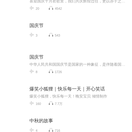
喜迎国庆十月欢歌里，我们共庆辉煌过往，更以赤子之心，向未来书写滚烫的誓言——这盛世，值得我们以热爱相拥。
20
4542
国庆节
3
543
国庆节
中华人民共和国国庆节是国家的一种象征，是伴随着国家的出现而出现的。让我们用诗歌朗诵歌颂祖国的繁荣富强，国泰民安。
8
1726
爆笑小狐狸｜快乐每一天｜开心笑话
爆笑小狐狸，快乐每一天！晚安宝贝 倾情制作
160
7.7万
中秋的故事
4
716