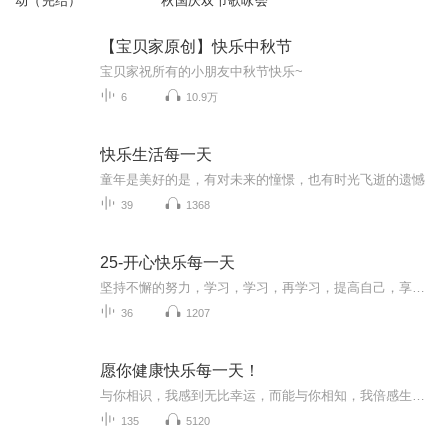
动（完结）
秋国庆双节歌咏会
【宝贝家原创】快乐中秋节
宝贝家祝所有的小朋友中秋节快乐~
6
10.9万
快乐生活每一天
童年是美好的是，有对未来的憧憬，也有时光飞逝的遗憾
39
1368
25-开心快乐每一天
坚持不懈的努力，学习，学习，再学习，提高自己，享受生活，活出精彩的人生
36
1207
愿你健康快乐每一天！
与你相识，我感到无比幸运，而能与你相知，我倍感生命的充实，以前嬉笑相伴的日子我将深藏，以后不可测的日子，愿你多保重自己！
135
5120