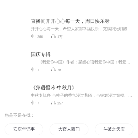
直播间开开心心每一天，周日快乐呀
开开心心每一天，希望大家都幸福快乐，充满阳光明媚的好心情
266
1万
国庆专辑
《我爱你中国》作者：凝嫣心语我爱你中国！我爱你春天蓬勃的秧苗；我爱你秋日金黄的硕果。我爱你中国！我爱你青松气质，我爱你红梅品格！我爱你家乡的甜蔗好像乳汁滋润着我的心窝。我爱你中国，我要把最美的歌儿献给你，我的母亲我的祖国。我爱你中国，我爱...
1
78
《萍语慢吟·中秋月》
中秋专辑序 当桂子的香气漫过巷陌，当银辉漫过窗棂、轻覆案头书卷，我们便知，那轮牵动了千年心绪的中秋月，又将悬于夜幕之上。中秋从不是单纯的时序标记，它是“每逢佳节倍思亲”的绵长惦念，是圆桌旁灯火可亲的团圆暖意，是跨越山海仍能共赏的那片澄澈月...
7
257
您是不是在找：
安庆年记事
大官人西门庆
斗破之天庆焰火