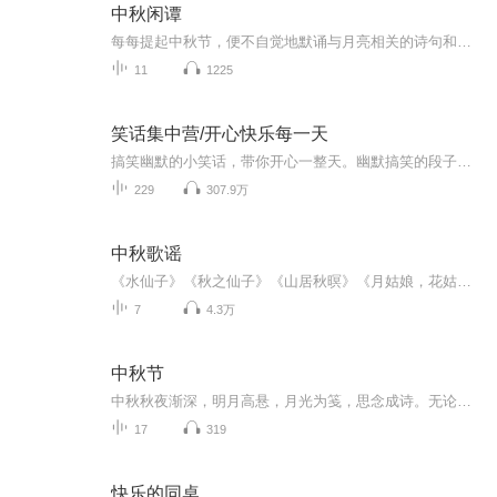
中秋闲谭
每每提起中秋节，便不自觉地默诵与月亮相关的诗句和故事来，因为中秋节里还有一个与月亮相关的美丽的传说呢！ 美丽的嫦娥姑娘和可爱的小玉兔就在月亮的广寒宫里住着，特别是在中秋节这天晚上，当一轮满月悄悄的挂在天边时，在广寒宫里、美丽的嫦娥姑娘抱着可爱的小玉兔就开活动起来，当我们与家人一起围聚在丰盛的晚餐桌旁、吃着丰盛的水果和共享月饼美食、不经意间抬头仰望天上的满月时，有眼亮的小朋友就会大叫起来：”哦，天哪，我看到月亮里面的嫦娥姐姐了，她还抱着个可爱的小兔兔和大家打招呼呢“！..… 中秋的传说和故事、闲谭古今梦落花，一起嗨聊吧...
11
1225
笑话集中营/开心快乐每一天
搞笑幽默的小笑话，带你开心一整天。幽默搞笑的段子笑话，每天不定时更新，期待带你开心快乐每一天
229
307.9万
中秋歌谣
《水仙子》《秋之仙子》《山居秋暝》《月姑娘，花姑娘》《月儿圆圆》《秋风吹吹》
7
4.3万
中秋节
中秋秋夜渐深，明月高悬，月光为笺，思念成诗。无论天涯咫尺，此刻共沐清辉，团圆与守望，都化作心底最暖的灯火。
17
319
快乐的同桌