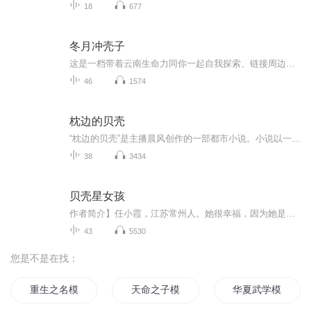
18
677
冬月冲壳子
这是一档带着云南生命力同你一起自我探索、链接周边的播客我们是两个大脑随时同频的年轻云南婆娘（冬宝和Goy），十年异地soulmate ，聊成长、聊自我，也谈我们与身边人、环境及世界的链接如果我们的话题对你有启发和帮助，我们也会觉得很幸运�
46
1574
枕边的贝壳
“枕边的贝壳”是主播晨风创作的一部都市小说。小说以一位老年女士晚年生活为线索，一步步展示了她人生的喜怒哀乐，同时揭开老年生活的种种悲剧。在一个看似温馨平常的家庭中，每每蕴藏着种种无奈和悲哀，年轻人的天堂，有时正是老年人的地狱。然而，一个...
38
3434
贝壳星女孩
作者简介】任小霞，江苏常州人。她很幸福，因为她是一位小学教师，可以经常和可爱的孩子们在一起。她很快乐，因为她是一位儿童文学作家，能为孩子们写出温馨、美好的故事。她写啊写，写了很多，《儿童文学》《宝葫芦》《童话王国》里都有她的故事，有的还...
43
5530
您是不是在找：
重生之名模
天命之子模板
华夏武学模板