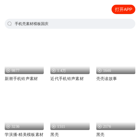
打开APP
手机壳素材模板国庆
9877
1.4万
1646
新潮手机铃声素材
近代手机铃声素材
壳壳读故事
3236
1511
2176
学演播-精美模板素材
黑壳
黑壳