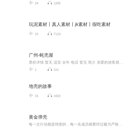
24
1206
玩泥素材丨真人素材丨jk素材丨假吃素材
15
7119
广州-蚝壳屋
票价详情 暂无 适宜 全年 电话 暂无 简介 亲爱的游客朋友您好，您现在看到的就是蚝壳屋。什么叫蚝壳屋呢？原来是小洲村的祖辈村民就地取材从海岸沙堤中掘出大量蚝壳建造的房子。蚝壳屋具有几百年的历史了，该房子具有冬暖夏凉，不积雨水，不怕虫蛀的特点。...
1
101
地壳的故事
15
1820
黄金弹壳
每一次行动都是绝密的，每一名成员都要经过极为严格的筛选和考验：因为，他们要时刻面对着罪恶势力的黑色旋涡，层出不穷的诡计陷阱，数以亿计的美元，以及随时可能让人血肉横飞的子弹。