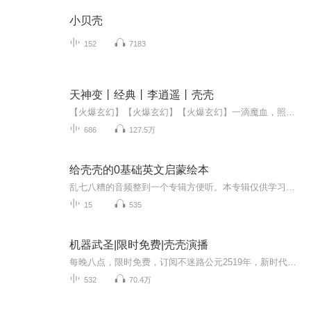
小贝壳
152
7183
天神变丨经典丨李逍遥丨壳壳
【火爆玄幻】【火爆玄幻】【火爆玄幻】一滴魔血，照破山河万朵。一卷古经，湮灭日月轮回。一部神诀，埋葬诸天至尊。杨青玄得天命传承，修无敌之法，开启了一场碾压当世无数天才，通往万古不朽的强者之路！“我一向以德服人，不服的都是死人！”一滴魔血，...
686
127.5万
给壳壳的0基础英文启蒙绘本
乱七八糟的音频整到一个专辑方便听。本专辑仅供学习交流，不作商业用途，不以任何方式盈利。如有遇到侵犯版权问题请联系我做下架处理。
15
535
机器武圣|限时免费|壳壳演播
每晚八点，限时免费，订阅不迷路公元2519年，新时代500年，这是个灵气复苏的时代，人们的生命体征发生了很大的改变，健康的七十岁老头也能抓举一百公斤，锻炼过得老太太百米都能跑进十秒。在这样的环境下，全球开始了习武热潮，一切以武者为尊。 刚刚结束期中考试的校园中，不仅没有半点放松的感觉，反而更加紧张了起来。...
532
70.4万