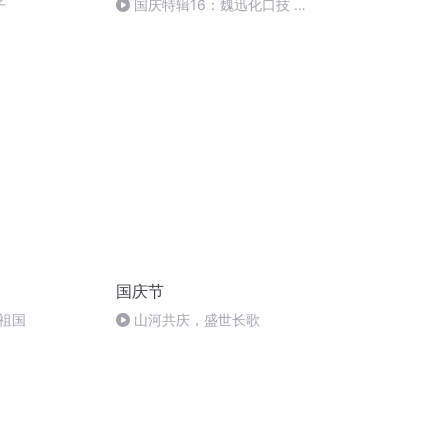
子
国庆特辑16：魏迅化口技 二
胡 东方红+一般唱法和原生态
国庆节
祖国
山河共庆，盛世长歌