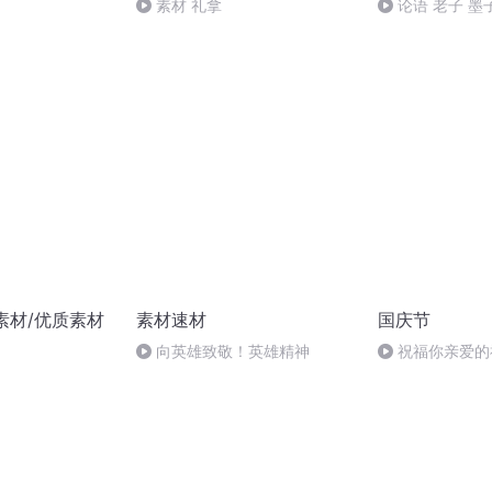
素材 礼拿
论语 老子 墨
素材/优质素材
素材速材
国庆节
向英雄致敬！英雄精神
祝福你亲爱的