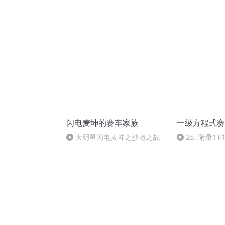
闪电麦坤的赛车家族
一级方程式赛
大明星闪电麦坤之沙地之战
25. 附录1 F