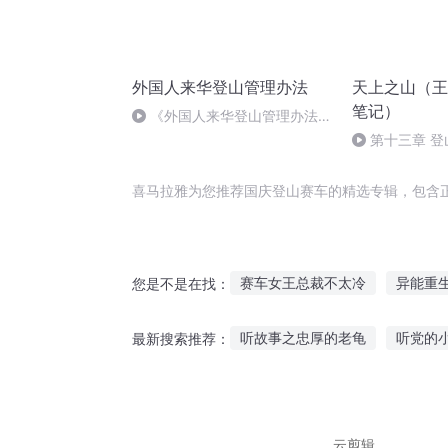
外国人来华登山管理办法
天上之山（王
笔记）
《外国人来华登山管理办法》
第28条
第十三章 
喜马拉雅为您推荐国庆登山赛车的精选专辑，包含
赛车女王总裁不太冷
异能重
您是不是在找：
庆余年之长歌行
异世登神道
听故事之忠厚的老龟
听党的
最新搜索推荐：
限制级赛车手
重生之西门庆
听禅故事大全视频
听风雪说
侏儒长高故事在线听
要认真
云剪辑