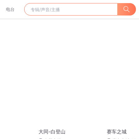
电台
大同-白登山
赛车之城