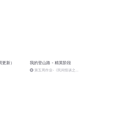
周更新）
我的登山路 - 精英阶段
第五周作业-《民间怪谈之黄
泉杂货铺》