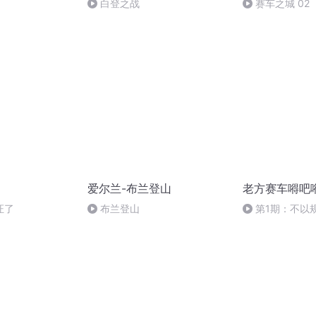
白登之战
赛车之城 02
爱尔兰-布兰登山
老方赛车嘚吧
证了
布兰登山
第1期：不以