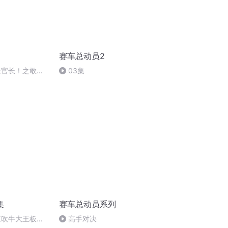
赛车总动员2
士官长！之敢于
03集
集
赛车总动员系列
《吹牛大王板牙
高手对决