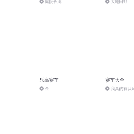
庭院长廊
大地田野
乐高赛车
赛车大全
金
我真的有认