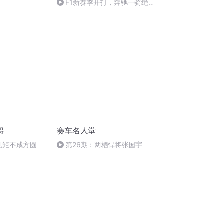
F1新赛季开打，奔驰一骑绝
尘，法拉利彻底沉沦 - 汤小聊赛
车14
嘚
赛车名人堂
规矩不成方圆
第26期：两栖悍将张国宇