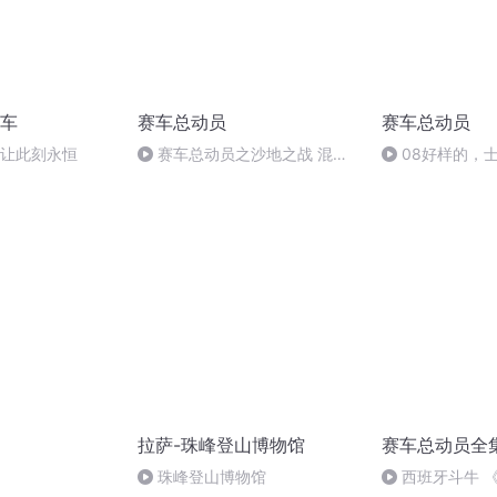
车
赛车总动员
赛车总动员
何让此刻永恒
赛车总动员之沙地之战 混音
08好样的，
1
挑战
拉萨-珠峰登山博物馆
赛车总动员全
珠峰登山博物馆
西班牙斗牛 