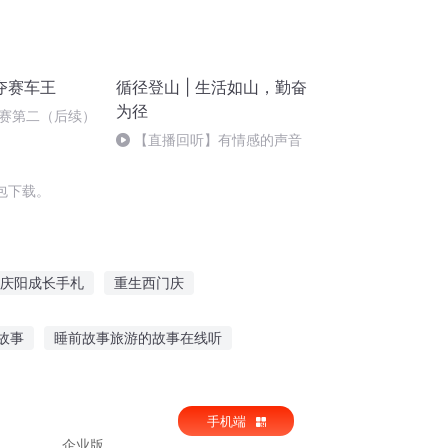
夺赛车王
循径登山 | 生活如山，勤奋
为径
赛第二（后续）
【直播回听】有情感的声音
包下载。
庆阳成长手札
重生西门庆
记事
大庆第一恶
重庆儿女
故事
睡前故事旅游的故事在线听
小故事大人听的
封神演义在线听故事
手机端
企业版