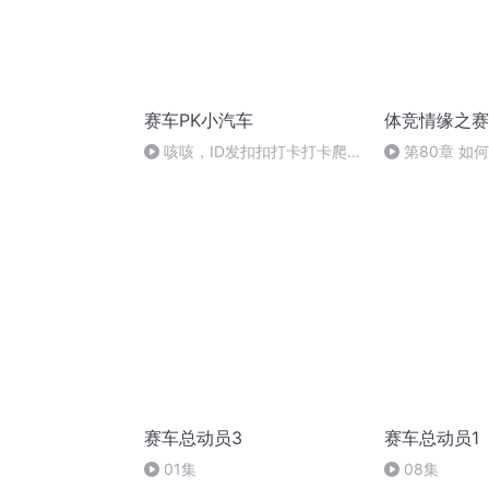
赛车PK小汽车
体竞情缘之赛
咳咳，ID发扣扣打卡打卡爬山
第80章 如
玩
赛车总动员3
赛车总动员1
01集
08集