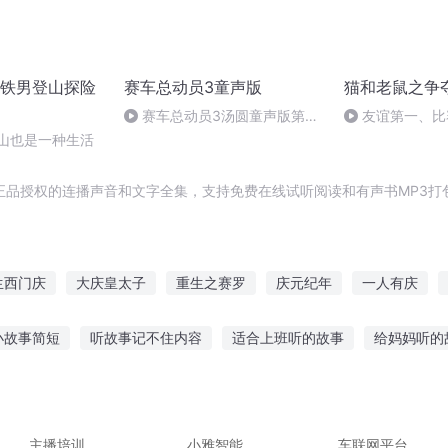
铁男登山探险
赛车总动员3童声版
猫和老鼠之争
赛车总动员3汤圆童声版第3
友谊第一、比
集
登山也是一种生活
正品授权的连播声音和文字全集，支持免费在线试听阅读和有声书MP3打
生西门庆
大庆皇太子
重生之赛罗
庆元纪年
一人有庆
嘉庆皇帝
普天同庆
重登九天
穿越之大庆帝国
安庆年
小故事简短
听故事记不住内容
适合上班听的故事
给妈妈听的
极速赛车
故事的句子
宝宝听故事狼来了视频
天天听故事听力变差
催眠
地听故事英语
在车里听故事的软件
主播培训
小雅智能
车联网平台