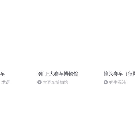
之我是大力士》
车
澳门-大赛车博物馆
撞头赛车（每
1 术语
大赛车博物馆
奶牛混沌