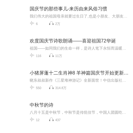
国庆节的那些事儿-来历由来风俗习惯
我们伟大的祖国母亲就要过生日了,也是小朋友、大朋友们最喜欢的“国庆小长假”或说“黄金周”还有说”国庆7天乐”的，说法真是不一而足。那么“国庆节”是怎么来的？自古以来国庆节怎么庆贺？新中国国庆节的来历，以及新中国国庆节的庆贺方式又有哪些呢？ ...
6
2万
欢度国庆节诗歌朗诵——喜迎祖国72华诞
祖国——如同我们的生命一样，是诗人笔下永恒而温暖的主题。在祖国72周年华诞来临之际，特创建这个诗歌朗诵专辑，诵读经典爱国篇章，和大家一起歌颂祖国，向国庆的献礼！祝愿伟大的祖国繁荣富强，祝愿大家国庆节快乐，度过平安快乐的黄金周假期！
116
11万
小猪屏蓬十二生肖神8 羊神篇国庆节开始更新啦！
晓东叔叔新作《三星堆神游记》全新面世！中信出版社出版！京东当当淘宝均有售！点蓝色字收听——《小猪屏蓬爆笑日记2024》《小猪屏蓬爆笑日记2》《小猪屏蓬爆笑日记1》让你笑得喘不上气！《我进故宫当富翁——小猪屏蓬故宫财商笔记》教你成为大富翁！《小...
550
314.8万
中秋节的诗
八月十五是中秋节，中秋节是传统佳节，中国人团圆吃月饼的日子，这个节日自古就有，所以留下了不少关于中秋节的诗
12
437