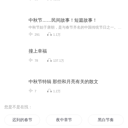
中秋节……民间故事！短篇故事！
中秋节始于唐朝，是与春节齐名的中国传统节日之一。中秋节自古便有祭月、赏月、拜月、吃月饼、赏桂花、饮桂花酒等习俗，为寄托思念故乡、思念亲人之情，以月之圆，兆人之团圆。流传至今，经久不息。民间故事！少儿读物！健康养生！
291
1.1万
撞上幸福
78
137.1万
中秋节特辑 那些和月亮有关的散文
7
1.2万
您是不是在找：
迟到的春节
夜中章节
黑白节奏