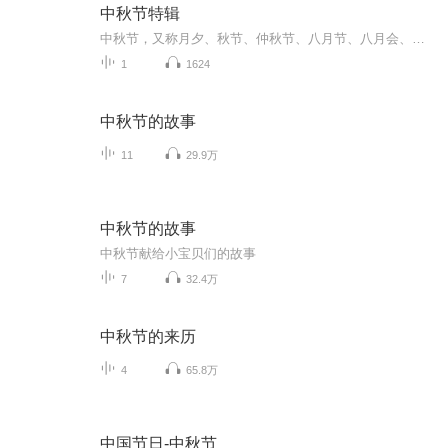
中秋节特辑
中秋节，又称月夕、秋节、仲秋节、八月节、八月会、追月节、玩月节、拜月节、女儿节或团圆节，是流行于中国众多民族与汉字文化圈诸国的传统文化节日，时在农历八月十五；因其恰值三秋之半，故名，也有些地方将中秋节定在八月十六。[1-2] 中秋节始于唐朝...
1
1624
中秋节的故事
11
29.9万
中秋节的故事
中秋节献给小宝贝们的故事
7
32.4万
中秋节的来历
4
65.8万
中国节日-中秋节