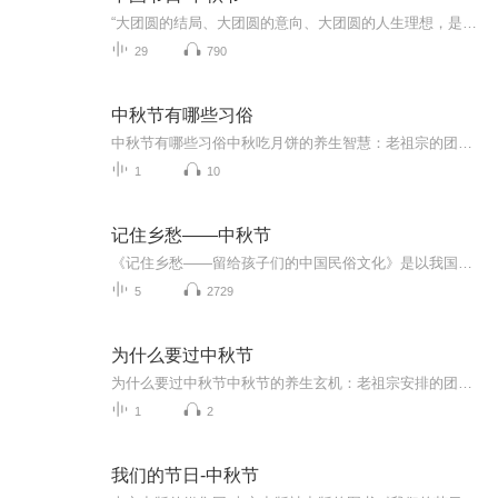
“大团圆的结局、大团圆的意向、大团圆的人生理想，是中国文化的情结……”正因为圆满的月亮，与人间情感生活有了这样密不可分的联系，我们的诗人才会发出“月是故乡明”的感慨。在一年的时序中，中秋节所在的是秋季中期，天气不冷不热，白昼与夜晚均等，...
29
790
中秋节有哪些习俗
中秋节有哪些习俗中秋吃月饼的养生智慧：老祖宗的团圆密码全藏在这张饼里 （开篇先抛个灵魂拷问）您有没有想过，为什么中秋节非得跟月饼死磕？就像现代人追剧必须配奶茶，古人赏月手里不攥块月饼就跟缺了充电宝似的浑身不自在。今天咱们就扒一扒这块油...
1
10
记住乡愁——中秋节
《记住乡愁——留给孩子们的中国民俗文化》是以我国民俗事象的精彩节点为圆心，广泛地辐射民俗生活的方方面面，资料翔实、梳理系统，具有很高的文化史料价值和现实意义，对于长期忽视生活中的优秀传统文化活态传承的倾向是一种矫正。...
5
2729
为什么要过中秋节
为什么要过中秋节中秋节的养生玄机：老祖宗安排的团圆节，暗藏多少健康密码？ 朋友，你有没有发现，中秋节就像被设置在年度日程表上的一个强制“系统更新”？平时工作群里静如死水，这天突然集体复活，连失联十年的前同事都能蹦出来发句“中秋快乐”。...
1
2
我们的节日-中秋节