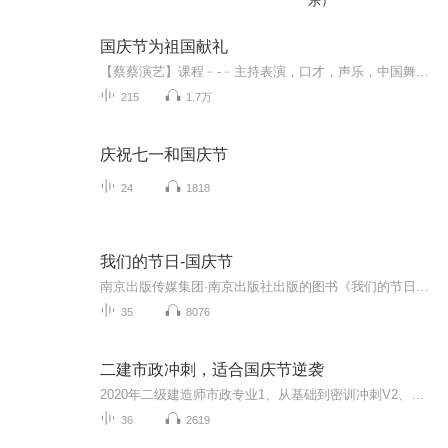
乐）
国庆节为祖国献礼
【蔡蔡演艺】课程﹣-﹣主持表演，口才，声乐，中国舞，民族舞。独特的小舞台，专业的录音棚，每一位同学都能成为优秀的小明星。独特的教学模式，轻松上课，快乐学习！知名主持人，舞蹈家，高级教师任职授课！江南总校：河沟街42号三楼 18545856430江北分校...
215
1.7万
庆祝七一和国庆节
24
1818
我们的节日-国庆节
南京出版传媒集团·南京出版社出版的图书《我们的节日》通过对中国节日文化和节日意义进行深度的挖掘，面向青少年群体构建独具特色的栏目内容，以此丰富春节、元宵节、清明节、端午节、七夕节、中秋节、重阳节等传统节日；六一节、教师节、国庆节等新兴节日的文化内涵和表现形式。促进青少年形成新的节日习俗，提升节日仪式感、认同感。音频作品由金陵朗读者联盟志愿者朗诵，南京音像出版社、金陵图书馆联合制作。
35
8076
二建市政冲刺，适合国庆节逆袭
2020年二级建造师市政专业1、从基础到密训冲刺V2、从精华课程到超压密押V3、0基础同步更新v4、持续更新到2020年考试V5、只要你跟着学让你一次稳拿证V6、渠道超压压题，超压三页纸等独家绝密压题!
36
2619