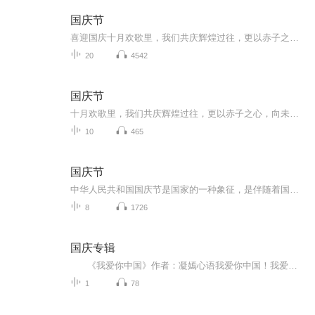
国庆节
喜迎国庆十月欢歌里，我们共庆辉煌过往，更以赤子之心，向未来书写滚烫的誓言——这盛世，值得我们以热爱相拥。
20
4542
国庆节
十月欢歌里，我们共庆辉煌过往，更以赤子之心，向未来书写滚烫的誓言——这盛世，值得我们以热爱相拥。
10
465
国庆节
中华人民共和国国庆节是国家的一种象征，是伴随着国家的出现而出现的。让我们用诗歌朗诵歌颂祖国的繁荣富强，国泰民安。
8
1726
国庆专辑
《我爱你中国》作者：凝嫣心语我爱你中国！我爱你春天蓬勃的秧苗；我爱你秋日金黄的硕果。我爱你中国！我爱你青松气质，我爱你红梅品格！我爱你家乡的甜蔗好像乳汁滋润着我的心窝。我爱你中国，我要把最美的歌儿献给你，我的母亲我的祖国。我爱你中国，我爱...
1
78