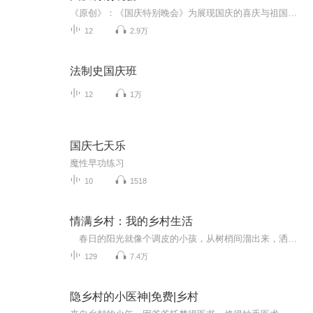
《原创》：《国庆特别晚会》为展现国庆的喜庆与祖国的深情我将以具体的场景切入从清晨升旗的庄严到街头巷尾的欢庆到历史与当下的交融，用优美的笔触传递对祖国的热爱与自豪！用诗歌和情感美文形式，歌颂祖国的繁荣富强，祝人民幸福安康！
12
2.9万
法制史国庆班
12
1万
国庆七天乐
魔性早功练习
10
1518
情满乡村：我的乡村生活
春日的阳光就像个调皮的小孩，从树梢间溜出来，洒在了大地上。小鸟们在枝头叽叽喳喳地唱着歌，微风轻轻地吹着树叶，整个青峰山都沉浸在一片宁静之中。 周长根，这个24岁的小伙子，正斜躺在山坡上，嘴里叼着一根狗尾巴草，悠闲地晃着大腿，一副自在的...
129
7.4万
隐乡村的小医神|免费|乡村