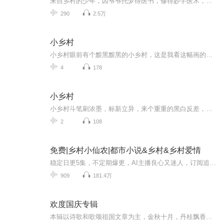
来自乡村的少年，因爷爷托梦得医书，修得妙手医术，带村人走上致富的道路
290
2.5万
小乡村
小乡村眼前有个黢黑黢黑的小乡村，这是我看这幅画的底蕴印象，我喜欢有些厚重感吧。所以，上来就铁骨钢架，极为独立强势的霸占画面主导地位，可谓是来势汹汹，仿佛是绝不与之后的弱势群体妥协、衔接。其实不然，乘墨色未干时，用淡墨渲染一下，它就柔软了...
4
178
小乡村
小乡村斗笔刷浓墨，标新立异，来个重重的黑白反差，让画面醒目一些，又像似曝光过度，加之笔墨的飞白和淡墨的变化，使画面有了中间的过度层次而不显得那么生硬了。再画只船和一些人物的点缀，让留白部分有了想象的空间。我喜欢画这样言简意赅的画，不过有...
2
108
免费|乡村小仙农|都市小说&乡村&乡村爱情
稳定日更5集，不定期爆更，AI主播良心又迷人，订阅追更不迷路！ 【内容简介】 城市套路深，我要回农村！ 农村有校花，农村有村花，农村漫山遍野野花香。 张全是村里的第一个大学生，毕业后留在省城工作，却不想在一次回老家的时候，遭人毒打...
909
181.4万
欢度国庆专辑
本辑以诗歌和歌颂祖国文章为主，金秋十月，丹桂飘香，在这个充满丰收喜悦的季节里，我们满怀激动和自豪，迎来了中华人民共和国76周年华诞。这不仅是一个庄重的纪念日，更是全体中华儿女共同欢庆的盛大的节日，承载着深厚的民族情感和历史意义.