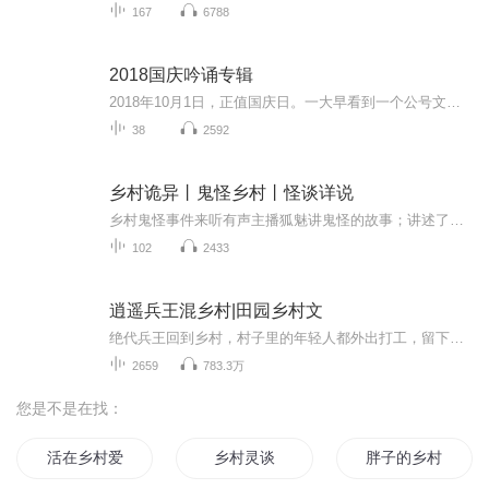
167
6788
2018国庆吟诵专辑
2018年10月1日，正值国庆日。一大早看到一个公号文章，正是文天祥的《己卯十月一日至燕越五日罹狴犴有感而赋》。当然，彼十一非当今的十一。不过数字的巧合还是让人感触，今天拿来读一读，体味一番历史英杰的民族情怀，恰也当时。 根据诗题来看，这组诗是写于十月一日至十月五日之间，是文天祥被俘之后所作，这些诗作不仅有凛凛正气，更也能看的到他百端交集的复杂情感。另一首于右任先生的《望大陆》，微信公号有称《望乡》，一句“山之上国之殇”荡气回肠，一并兴起拿来读了一读。仓促间多有瑕疵...
38
2592
乡村诡异丨鬼怪乡村丨怪谈详说
乡村鬼怪事件来听有声主播狐魅讲鬼怪的故事；讲述了各个乡村的传说诡异故事；这次主播狐魅主播讲上108个故事，大家可以猜猜主播会讲什么呢，咱们就来听听主播讲乡村诡某些事件，我们大家以前来长长眼界，一起来听主播讲故事！
102
2433
逍遥兵王混乡村|田园乡村文
绝代兵王回到乡村，村子里的年轻人都外出打工，留下一大片的荒地。白手起家开荒种地，道法种菜寻找新商机：医术高超救死扶伤：超人身手引来未婚妻争先投入怀抱。谁说他不能种地？谁说种地的就没出息？凤凰涅槃浴火重生，兵王回归之日，战剑重铸之时。【作...
2659
783.3万
您是不是在找：
活在乡村爱情
乡村灵谈
胖子的乡村生活