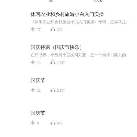
区
办法
休闲农业和乡村旅游小白入门实操
《休闲农业和乡村旅游小白入门实操》专辑，是喜马拉雅平台上唯一的休闲农业和乡村旅游入门专辑，也是国内第一部全面系统学习农文旅实操的音频课。实际实用实操，帮农文旅创业者和新农人系统学习行业大势、流程，少走弯路，走出迷茫，有效入门。休闲农旅入...
77
2万
国庆特辑（国庆节快乐）
在评书界，小魏有个朋友叫刘鹏，是一个为评书努力的小伙子。在2021年国庆期间，他想弄个特辑，便烦劳我给他录个爱国题材的评书小段儿。这种事情，不是特殊情况，小魏一般不会拒绝，也就给其录了一个《鲁迅踢鬼》，等他传完，我再传到我的专辑里。另外，小...
14
1.6万
国庆节
11
2.1万
国庆节
3
543