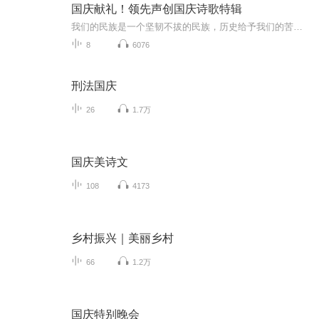
国庆献礼！领先声创国庆诗歌特辑
我们的民族是一个坚韧不拔的民族，历史给予我们的苦难都变成了闪着金光的勋章！我们的国家是一个龙腾虎跃的国家，那条巨龙正以不可阻挡之势崛起于神奇的东方！------------------------------------------------值此祖国70周年华诞之际，领先声创以诗歌向祖国献礼！用我们的声音、用我们的热血、用我们的灵魂诵读经典爱国篇章，歌颂我们的祖国！永远繁荣富强！
8
6076
刑法国庆
26
1.7万
国庆美诗文
108
4173
乡村振兴｜美丽乡村
66
1.2万
国庆特别晚会