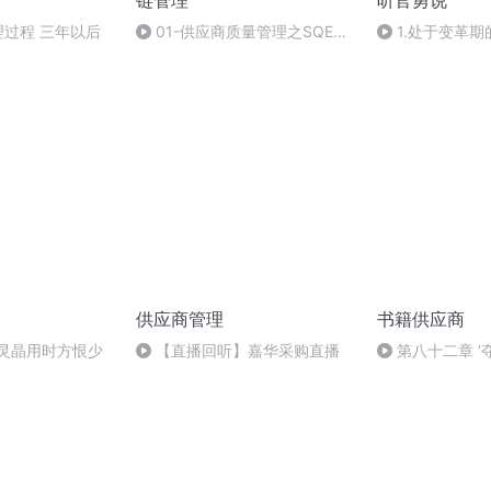
链管理
听官勇说
管理过程 三年以后
01-供应商质量管理之SQE供
1.处于变革
应链管理
趋势
供应商管理
书籍供应商
 灵晶用时方恨少
【直播回听】嘉华采购直播
第八十二章 ‘