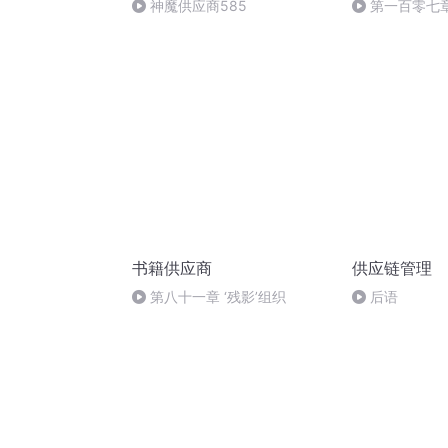
神魔供应商585
第一百零七章
书籍供应商
供应链管理
第八十一章 ‘残影’组织
后语