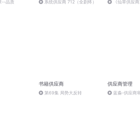
--品质
系统供应商 712（全剧终）
《仙草供应商
季完结）
书籍供应商
供应商管理
第69集 局势大反转
蓝淼-供应商
证与激励 全3讲 