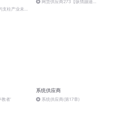
网货供应商273【纵情蹦迪播
讲】
期的支柱产业未来
系统供应商
夺教者’
系统供应商(第17章)