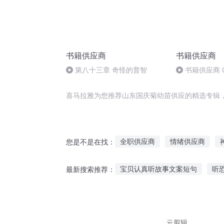
书籍供应商
书籍供应商
第八十三章 奇怪的普智
书籍供应商 
喜马拉雅为您推荐山东国庆菊幼苗供应的精选专辑
全职供应商
情绪供应商
您是不是在找：
阴阳系统供应商
神器供应商
宝贝认真听故事文案短句
听
最新搜索推荐：
美容供应商
宝石供应商
闭眼听语文故事的软件
三江
大人听故事入睡直播视频
听
云剪辑