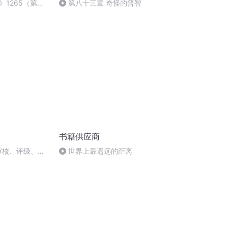
》1265（第一
第八十三章 奇怪的普智
书籍供应商
审核、评级、认
世界上最遥远的距离
2