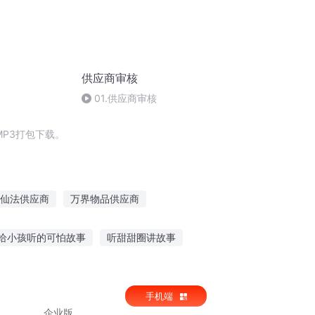
供应商审核
01.供应商审核
P3打包下载。
仙法供应商
万界物品供应商
供应商
心愿供应商
电影供应商
给小孩听的可怕故事
听甜甜圈讲故事
听的话
寿衣 恐怖故事在线听
手机端
企业版