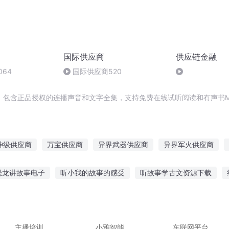
国际供应商
供应链金融
064
国际供应商520
，包含正品授权的连播声音和文字全集，支持免费在线试听阅读和有声书M
神级供应商
万宝供应商
异界武器供应商
异界军火供应商
国际供应商
跨界供应商
灵兽供应商
娱乐供应商
书籍
恐龙讲故事电子
听小我的故事的感受
听故事学古文资源下载
修真美食供应商
之声听故事
医生的故事在线听
主播听警察故事
说故事给家长
故事讲故事书头备课
男生听的晚安故事大全
主播培训
小雅智能
车联网平台