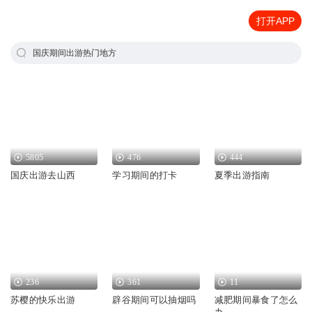
打开APP
国庆期间出游热门地方
5805
476
444
国庆出游去山西
学习期间的打卡
夏季出游指南
236
361
11
苏樱的快乐出游
辟谷期间可以抽烟吗
减肥期间暴食了怎么