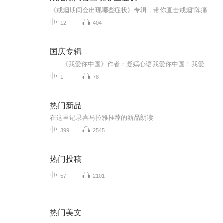
《戒烟期间会出现哪些症状》专辑，带你直击戒烟“阵痛期”！11个音频，10个免费，1个付费，帮你搞懂戒烟能遇到啥。免费音频系统梳理10个常见症状，付费音频深度剖析，10篇干货组合拳，让你戒烟路上不迷茫。别等烟瘾犯了才后悔，现在就听，科学戒烟，健康生...
12
404
国庆专辑
《我爱你中国》作者：凝嫣心语我爱你中国！我爱你春天蓬勃的秧苗；我爱你秋日金黄的硕果。我爱你中国！我爱你青松气质，我爱你红梅品格！我爱你家乡的甜蔗好像乳汁滋润着我的心窝。我爱你中国，我要把最美的歌儿献给你，我的母亲我的祖国。我爱你中国，我爱...
1
78
热门新品
在这里记录喜马拉雅推荐的新品朗读
399
2545
热门投稿
57
2101
热门美文