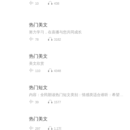
10
438
热门美文
努力学习，在喜播与您共同成长
78
3182
热门美文
美文欣赏
110
4348
热门短文
内容：全民朗读热门短文类别：情感类适合谁听：希望听着美文在夜晚安然入睡的人主播：赏月星辰
39
1577
热门美文
297
1.2万