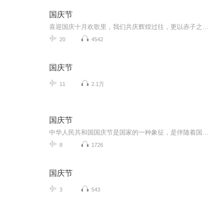
国庆节
喜迎国庆十月欢歌里，我们共庆辉煌过往，更以赤子之心，向未来书写滚烫的誓言——这盛世，值得我们以热爱相拥。
20
4542
国庆节
11
2.1万
国庆节
中华人民共和国国庆节是国家的一种象征，是伴随着国家的出现而出现的。让我们用诗歌朗诵歌颂祖国的繁荣富强，国泰民安。
8
1726
国庆节
3
543