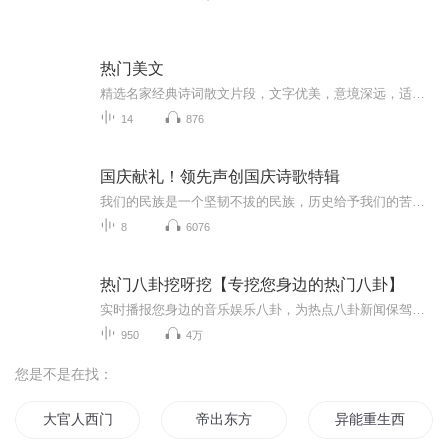
热门美文
精选名家经典诗词散文片段，文字优美，意境深远，适合诵读与珍藏。
14
876
国庆献礼！领先声创国庆诗歌特辑
我们的民族是一个坚韧不拔的民族，历史给予我们的苦难都变成了闪着金光的勋章！我们的国家是一个龙腾虎跃的国家，那条巨龙正以不可阻挡之势崛起于神奇的东方！------------------------------------------------值此祖国70周年华诞之际，领先声创以诗歌向祖国献礼！用我们的声音、用我们的热血、用我们的灵魂诵读经典爱国篇章，歌颂我们的祖国！永远繁荣富强！
8
6076
热门八卦挖呀挖【专挖您身边的热门八卦】
实时播报您身边的音乐娱乐八卦，为热点八卦新闻保驾护航
950
4万
您是不是在找：
大官人西门庆
帝出东方
异能重生西门庆