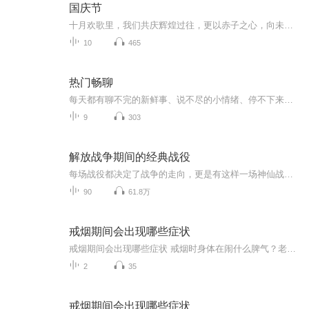
国庆节
十月欢歌里，我们共庆辉煌过往，更以赤子之心，向未来书写滚烫的誓言——这盛世，值得我们以热爱相拥。
10
465
热门畅聊
每天都有聊不完的新鲜事、说不尽的小情绪、停不下来的八卦与思考。这是一档轻松、真实、不端着的热聊播客，聊热点、聊生活、聊情绪、聊你我都关心的一切。不装、不尬、不鸡汤，只做最舒服的陪伴式聊天。打开耳机，和我们一起，把日子聊得热气腾腾。
9
303
解放战争期间的经典战役
每场战役都决定了战争的走向，更是有这样一场神仙战役，我军仅以3万人的兵力大败敌军12万人的美械军团。在兵力和武器装备差距极大的情况下，我方将领是如何运筹帷幄赢下这场战争胜利的？这十场战役你都知道哪几个呢？
90
61.8万
戒烟期间会出现哪些症状
戒烟期间会出现哪些症状 戒烟时身体在闹什么脾气？老中医给你说透了 老王最近把抽了二十年的烟戒了，结果天天跟吃了火药似的，老婆说他现在比更年期还难伺候。其实这不是老王的错，是身体里的"老烟枪"在闹罢工呢！今天咱们就用中医的视角，掰开了揉碎...
2
35
戒烟期间会出现哪些症状