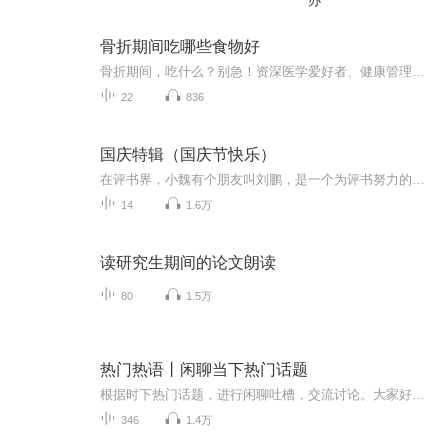
办
骨折期间吃哪些食物好
骨折期间，吃什么？别急！资深医学爱好者、健康管理师，电子书达人教你一招！《骨折期间吃哪些食物好》系列专辑，带你了解骨折期间如何科学饮食，助力恢复。从中医西医角度，结合健康管理理念，让你轻松吃出健康，快人一步！骨折期间，吃对食物，恢复更快...
22
836
国庆特辑（国庆节快乐）
在评书界，小魏有个朋友叫刘鹏，是一个为评书努力的小伙子。在2021年国庆期间，他想弄个特辑，便烦劳我给他录个爱国题材的评书小段儿。这种事情，不是特殊情况，小魏一般不会拒绝，也就给其录了一个《鲁迅踢鬼》，等他传完，我再传到我的专辑里。另外，小...
14
1.6万
读研究生期间的论文朗读
80
1.5万
热门热语丨闲聊当下热门话题
根据时下热门话题，进行闲聊吐槽，交流讨论。大家好，我是叁贰妖。本专辑在接下来的日子里将融合职场，生活，家庭，教育，民俗等各个方面进行畅聊。欢迎大家的讨论和订阅，期待您的收听！
346
1.4万