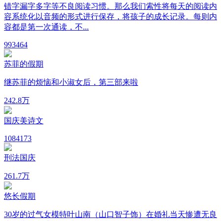
错字漏字多字等不良阅读习惯。那么我们索性将每天的阅读内
容系统化以音频的形式进行保存，将孩子的成长记录。每则内
容都是第一次通读，不...
99
3464
苏菲的假期
继苏菲的烦恼和小淑女后，第三部来啦
24
2.8万
国庆美诗文
108
4173
刑法国庆
26
1.7万
悠长假期
30岁的过气女模特叶山南（山口智子饰）在婚礼当天惨遭无良