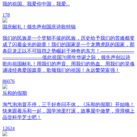
我的祖国。我爱你中国，我爱...
1
78
国庆献礼！领先声创国庆诗歌特辑
我们的民族是一个坚韧不拔的民族，历史给予我们的苦难都变
成了闪着金光的勋章！我们的国家是一个龙腾虎跃的国家，那
条巨龙正以不可阻挡之势崛起于神奇的东方！----------------------
--------------------------值此祖国70周年华诞之际，领先声创以诗
歌向祖国献礼！用我们的声音、用我们的热血、用我们的灵魂
诵读经典爱国篇章，歌颂我们的祖国！永远繁荣富强！
8
6076
乐和的假期
淘气泡泡冒不停，三千好奇问不休，《乐和的假期》开始咯！
快来跟着乐和一起，国学池里打滚，故事屋中做梦，滑滑梯上
品尝科学芝士吧！
12
624