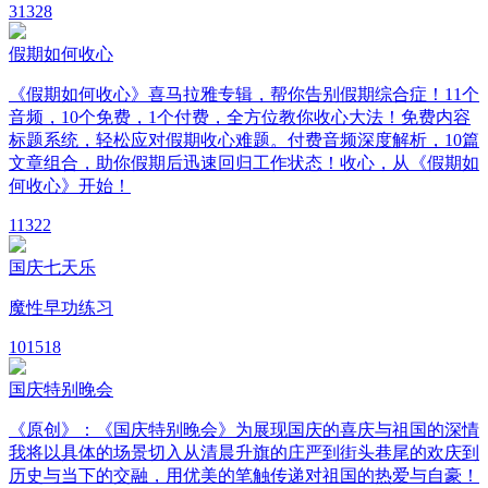
3
1328
假期如何收心
《假期如何收心》喜马拉雅专辑，帮你告别假期综合症！11个
音频，10个免费，1个付费，全方位教你收心大法！免费内容
标题系统，轻松应对假期收心难题。付费音频深度解析，10篇
文章组合，助你假期后迅速回归工作状态！收心，从《假期如
何收心》开始！
11
322
国庆七天乐
魔性早功练习
10
1518
国庆特别晚会
《原创》：《国庆特别晚会》为展现国庆的喜庆与祖国的深情
我将以具体的场景切入从清晨升旗的庄严到街头巷尾的欢庆到
历史与当下的交融，用优美的笔触传递对祖国的热爱与自豪！