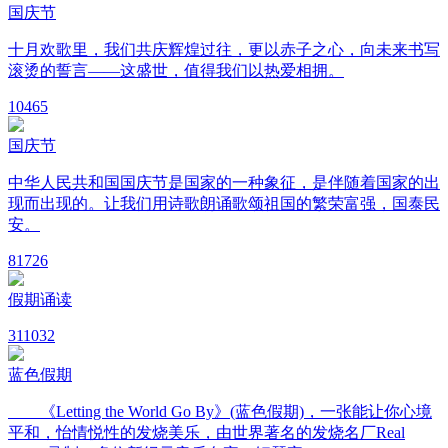
国庆节
十月欢歌里，我们共庆辉煌过往，更以赤子之心，向未来书写
滚烫的誓言——这盛世，值得我们以热爱相拥。
10
465
国庆节
中华人民共和国国庆节是国家的一种象征，是伴随着国家的出
现而出现的。让我们用诗歌朗诵歌颂祖国的繁荣富强，国泰民
安。
8
1726
假期诵读
31
1032
蓝色假期
《Letting the World Go By》(蓝色假期)，一张能让你心境
平和，怡情悦性的发烧美乐，由世界著名的发烧名厂Real