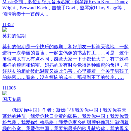
Music录制，多位新纪元音乐名家：钢琴家Kevin Kern，Danny
Wright，Berward Koch，吉他手Govi，竖琴家Hilary Stagg等，
倾情演奏十一首醉人...
11
352
莫莉的假期
莫莉的假期是一个快乐的假期，和好朋友一起谈天说地，一起
进行一次华丽的冒险，一起去偶像的书店打工……可是，这个
暑假与以前又有点不同，感觉大家一下子都长大了，有了这样
那样的烦恼和秘密。妈妈的爱有时会觉得是种甜蜜的负担，与
好朋友的相处彼此温暖又彼此伤害，心里藏着一个关于男孩子
的秘密……看来，没有烦恼的成长，那是到不了的彼岸……
11
1005
国庆专辑
《我爱你中国》作者：凝嫣心语我爱你中国！我爱你春天
蓬勃的秧苗；我爱你秋日金黄的硕果。我爱你中国！我爱你青
松气质，我爱你红梅品格！我爱你家乡的甜蔗好像乳汁滋润着
我的心窝。我爱你中国，我要把最美的歌儿献给你，我的母亲