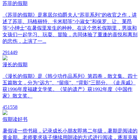
苏菲的假期
《苏菲的假期》是塞居尔伯爵夫人“苏菲系列”的收官之作，讲
述了苏菲、玛格丽特、卡米耶等“小淑女”和保罗、让、莱昂
等“小绅士”在暑假里发生的种种。在这个悠长假期里，男孩和
女孩们一起学习、玩耍、冒险，共同体验了重逢的喜悦和离别
的悲伤，上演了一...
29
1449
漫长的假期
《漫长的假期》是《韩少功作品系列》第四卷，散文集。四十
五篇散文，分为“远方”、“留痕”、“背影”三部分。《走亲戚》
获1996年度福建文学奖。《笑的遗产》获1992年度《中国作
家》散文奖。
45
1558
假期读好书
暑假读一些书籍，记录成长小朋友即将二年级，暑期是阅读的
黄金期。老师要求孩子继续用朗读的方式进行阅读，逐渐克服