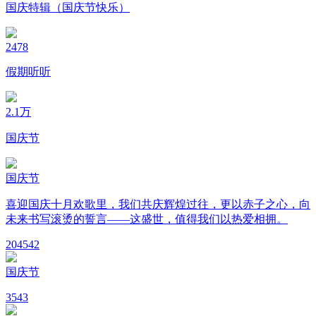
国庆特辑（国庆节快乐）
2478
假期听听
2.1万
国庆节
国庆节
喜迎国庆十月欢歌里，我们共庆辉煌过往，更以赤子之心，向
未来书写滚烫的誓言——这盛世，值得我们以热爱相拥。
20
4542
国庆节
3
543