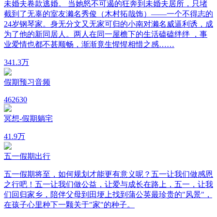
未婚夫卷款逃婚。 当她怒不可遏的狂奔到未婚夫居所，只堵
截到了无辜的室友濑名秀俊（木村拓哉饰）——一个不得志的
24岁钢琴家。身无分文又无家可归的小南对濑名威逼利诱，成
为了他的新同居人。两人在同一屋檐下的生活磕磕绊绊 ，事
业爱情也都不甚顺畅，渐渐竟生惺惺相惜之感……
34
1.3万
假期预习音频
46
2630
冥想-假期躺宅
4
1.9万
五一假期出行
五一假期将至，如何规划才能更有意义呢？五一让我们做感恩
之行吧！五一让我们做公益，让爱与成长在路上，五一，让我
们回归家乡，陪伴父母到田埂上找到蒲公英最珍贵的"风景"，
在孩子心里种下一颗关于"家"的种子。