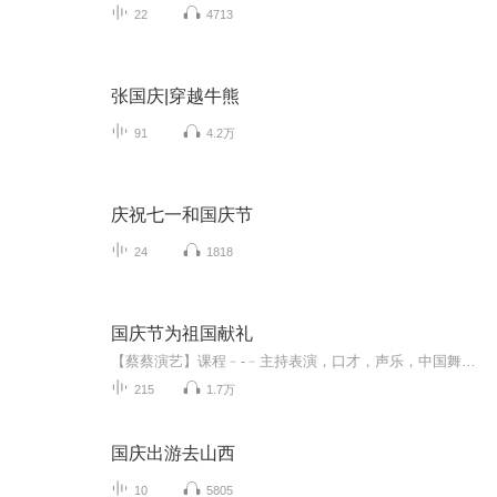
22
4713
张国庆|穿越牛熊
91
4.2万
庆祝七一和国庆节
24
1818
国庆节为祖国献礼
【蔡蔡演艺】课程﹣-﹣主持表演，口才，声乐，中国舞，民族舞。独特的小舞台，专业的录音棚，每一位同学都能成为优秀的小明星。独特的教学模式，轻松上课，快乐学习！知名主持人，舞蹈家，高级教师任职授课！江南总校：河沟街42号三楼 18545856430江北分校...
215
1.7万
国庆出游去山西
10
5805