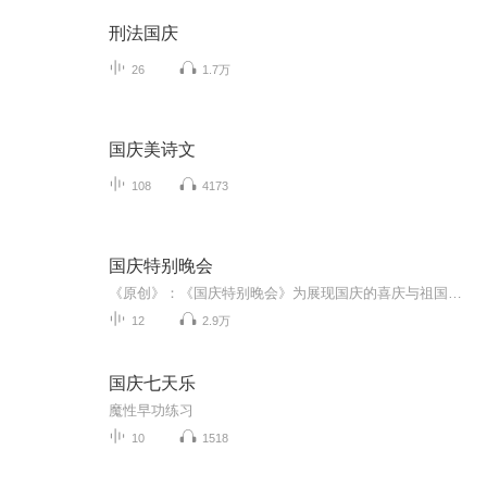
刑法国庆
26
1.7万
国庆美诗文
108
4173
国庆特别晚会
《原创》：《国庆特别晚会》为展现国庆的喜庆与祖国的深情我将以具体的场景切入从清晨升旗的庄严到街头巷尾的欢庆到历史与当下的交融，用优美的笔触传递对祖国的热爱与自豪！用诗歌和情感美文形式，歌颂祖国的繁荣富强，祝人民幸福安康！
12
2.9万
国庆七天乐
魔性早功练习
10
1518