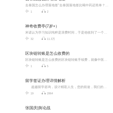
去泰国怎么办理落地签"去泰国落地签比喝中药还简单？老中医手把手教你通关秘籍"（开头段）最近总有人在门诊问我："大夫啊，去泰国落地签会不会像挂专家号那么难排？"作为天天和望闻问切打交道的中医爱好者，我必须说实话——这手续比把脉还快！当年我给隔...
1
2
神奇收费亭(7岁+）
米诺认为学习知识纯粹是浪费时间，于是他收到了一个神秘礼物神奇的收费亭，他踏上了文字国/数字国等地的旅行，遇到了咔哒和骗人虫，会有危险吗，那些什么也不做的很忙的精灵们会带给米诺什么呢？
32
11.3万
区块链转账是怎么收费的
区块链转账是怎么收费的区块链转账手续费，就像中医调理一样讲究"辨证论治" 最近有个币圈小白问我："老中医啊，我这转个账手续费咋比隔壁王大爷针灸还贵？"这话让我想起前两天一个痛风病人——明明只吃了两片毛肚，尿酸却飙得比吃了满汉全席还高。区块...
1
5
留学签证办理详情解析
超越留学咨询，设计精彩人生，您的前途，我们的未来,这里是郑州新东方前途出国。郑州新东方前途出国咨询有限公司，是新东方旗下专属从事出国留学服务的专职机构 。业务范围涵盖考试指导、留学规划、背景提升、学校申请、奖学金申请、后期指导、签证服务等方面，让学生轻松 享受留学“一站式”服务。特别提供美国留学，英国留学，澳洲留学，加拿大留学，欧洲留学，亚洲留学等专业的国际教育服务，立志帮助每一位梦想出国的学生实现梦想，圆梦海外。 联系电话:0371-5330 ...
19
2864
张国庆|舆论战