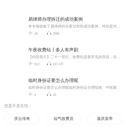
易律师办理拆迁的成功案例
本专辑收集了易律师的办案过程和成功案例，特别是对于“民告官”的一些重大、疑难、复杂案件进行了深入浅出的讲解，具有可操作性，同时对于一些必要的法律风险也进行了提前的预判，供听众参考。
28
2086
午夜收费站丨多人有声剧
【内容简介】二十一世纪，收费站是最常见的存在，但你知道吗，不是所有的收费站都是为活人准备的，有的收费站，就是为了拦住邪祟，不让它们路过。【作者/主播】作者：牛童 主播：NJ_戰豪情【购买须知】1、本作品为付费有声书，前52集为免费试听，购买成功...
512
167.4万
临时身份证要怎么办理呢
临时身份证要怎么办理呢临时身份证办理指南：中医眼中的"急救方"人生就像一部手机，总有些意外让你突然"死机"——钱包被偷、证件遗失，这时候就需要一剂"急救方"。今天咱们不聊桂枝汤，说说比"速效救心丸"更实用的临时身份证办理攻略。先说个真实案例：上...
2
25
您是不是在找：
庆云传奇
仙气收费员
嘉庆皇帝