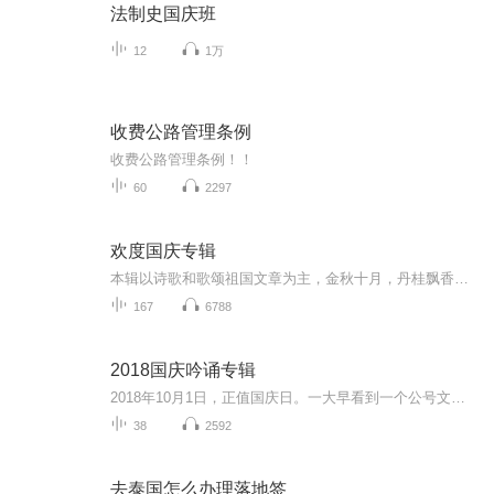
法制史国庆班
12
1万
收费公路管理条例
收费公路管理条例！！
60
2297
欢度国庆专辑
本辑以诗歌和歌颂祖国文章为主，金秋十月，丹桂飘香，在这个充满丰收喜悦的季节里，我们满怀激动和自豪，迎来了中华人民共和国76周年华诞。这不仅是一个庄重的纪念日，更是全体中华儿女共同欢庆的盛大的节日，承载着深厚的民族情感和历史意义.
167
6788
2018国庆吟诵专辑
2018年10月1日，正值国庆日。一大早看到一个公号文章，正是文天祥的《己卯十月一日至燕越五日罹狴犴有感而赋》。当然，彼十一非当今的十一。不过数字的巧合还是让人感触，今天拿来读一读，体味一番历史英杰的民族情怀，恰也当时。 根据诗题来看，这组诗是写于十月一日至十月五日之间，是文天祥被俘之后所作，这些诗作不仅有凛凛正气，更也能看的到他百端交集的复杂情感。另一首于右任先生的《望大陆》，微信公号有称《望乡》，一句“山之上国之殇”荡气回肠，一并兴起拿来读了一读。仓促间多有瑕疵...
38
2592
去泰国怎么办理落地签