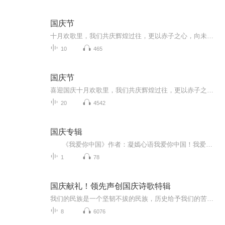
国庆节
十月欢歌里，我们共庆辉煌过往，更以赤子之心，向未来书写滚烫的誓言——这盛世，值得我们以热爱相拥。
10
465
国庆节
喜迎国庆十月欢歌里，我们共庆辉煌过往，更以赤子之心，向未来书写滚烫的誓言——这盛世，值得我们以热爱相拥。
20
4542
国庆专辑
《我爱你中国》作者：凝嫣心语我爱你中国！我爱你春天蓬勃的秧苗；我爱你秋日金黄的硕果。我爱你中国！我爱你青松气质，我爱你红梅品格！我爱你家乡的甜蔗好像乳汁滋润着我的心窝。我爱你中国，我要把最美的歌儿献给你，我的母亲我的祖国。我爱你中国，我爱...
1
78
国庆献礼！领先声创国庆诗歌特辑
我们的民族是一个坚韧不拔的民族，历史给予我们的苦难都变成了闪着金光的勋章！我们的国家是一个龙腾虎跃的国家，那条巨龙正以不可阻挡之势崛起于神奇的东方！------------------------------------------------值此祖国70周年华诞之际，领先声创以诗歌向祖国献礼！用我们的声音、用我们的热血、用我们的灵魂诵读经典爱国篇章，歌颂我们的祖国！永远繁荣富强！
8
6076