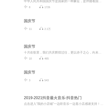
中华人民共和国国庆节是国家的一种象征，是伴随着国家的出现而出现的。让我们用诗歌朗诵歌颂祖国的繁荣富强，国泰民安。
8
1726
国庆节
11
2.1万
国庆节
十月欢歌里，我们共庆辉煌过往，更以赤子之心，向未来书写滚烫的誓言——这盛世，值得我们以热爱相拥。
10
465
国庆节
3
543
2019-2021抖音最火音乐-抖音热门
点击进入“我的小店铺”一边听音乐一边逛小店感谢支持！关注微信“唐厦科技”公众号，每天免费领外卖红包！全球潮流音乐&喜欢记得点击订阅哦！关注我收听更多精彩节目！抖音2019-2021最火的歌曲大全！免责声明所有资源均来自网络，所有著作权归原作者所有...