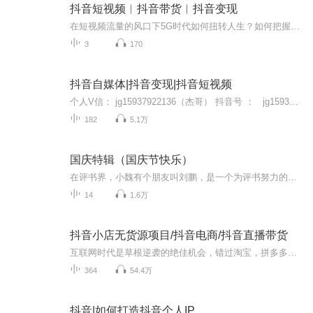
抖音短视频︱抖音带货︱抖音变现
在短视频流量的风口下5G时代如何扭转人生？如何把握短视频的天时地利人和？业余时间做抖音小橱柜月入过万，远超上班收入，如何做到的？ 抖音好物推荐是当下特别好的一个变现方式，值得大家去尝试。另外还需要及时的跟用户进行互动，他们的留言要积极、认真的回复，增强粘性，增强好感。回复的时候，尽量带上与产品有关的关键词，对增加这条视频的权重。 单打独斗的时代已经过去，找一个行业交流圈子一起互动、学习和成长，才能让我们立于长久的不败之地。抓住抖音红利期，副业兼职赚些钱，挺好的！加油...
3
170
抖音自媒体|抖音变现|抖音短视频
个人V信： jg15937922136（杰哥） 抖音号 ： jg15937922136 (杰哥智慧说）添加备注：喜马拉雅梦想商学院创始人： 杰 哥社群营销 跨界第一人演讲导师 知识服务者文化、商业、社群、认知、职场、财经、历史等分享，分享里面有大量金句，想通过学习提升...
182
5.1万
国庆特辑（国庆节快乐）
在评书界，小魏有个朋友叫刘鹏，是一个为评书努力的小伙子。在2021年国庆期间，他想弄个特辑，便烦劳我给他录个爱国题材的评书小段儿。这种事情，不是特殊情况，小魏一般不会拒绝，也就给其录了一个《鲁迅踢鬼》，等他传完，我再传到我的专辑里。另外，小...
14
1.6万
抖音小店无货源项目/抖音电商/抖音直播带货
互联网时代是草根逆袭的绝佳机会，错过淘宝，拼多多，微博，微信公众号，那你绝对不能错过现在的抖音无货源电商，抖音直播，这绝对是未来5年的风口项目，别犹豫，跑步上车！
364
54.4万
抖音|如何打造抖音个人IP