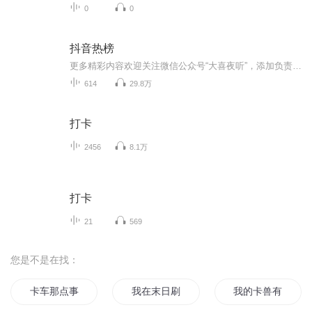
0
0
抖音热榜
更多精彩内容欢迎关注微信公众号“大喜夜听”，添加负责人大喜的微信17782933461点歌或者获取专属节目~
614
29.8万
打卡
2456
8.1万
打卡
21
569
您是不是在找：
卡车那点事
我在末日刷抖音
我的卡兽有点多