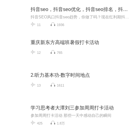
抖音seo，抖音seo优化，抖音seo排名，抖音seo技术
抖音SEO风口抖音seo趋势，你做了吗？现在红利期抖音SEO你做了吗？抖音SEO适合什么人做？抖音SEO为什么是蓝海市场抖音SEO项目如何赚钱？抖音SEO获取同城流量方法 抖音SEO引流的优势抖音SEO如何布局抖音SEO到底怎么做抖音SEO排名方式——用户排名抖音SEO排...
11
1936
重庆新东方高端班暑假打卡活动
12
765
2.听力基本功-数字时间地点
13
1611
学习思考者大潭刘三参加周周打卡活动
参加周周打卡活动 那些一天中感动自己的瞬间
425
1.8万