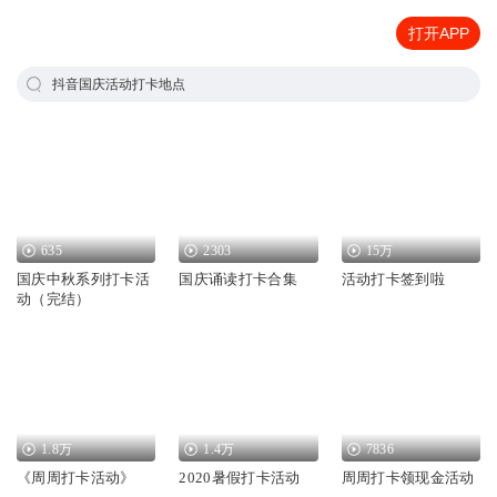
打开APP
抖音国庆活动打卡地点
635
2303
15万
国庆中秋系列打卡活
国庆诵读打卡合集
活动打卡签到啦
动（完结）
1.8万
1.4万
7836
《周周打卡活动》
2020暑假打卡活动
周周打卡领现金活动