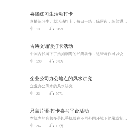
喜播练习生活动打卡
喜播练习生计划活动打卡，每日一练，练唇齿，练普通话，练气息，练声音情感。
13
3159
古诗文诵读打卡活动
中国古代留下了浩如烟海的经典著作，这些著作可以说就是五千年文明的载体，而这些古代经典几乎都是古诗文，如果我们现在的生活有什么可资借鉴的话，我想，读古代经典无疑是一个捷径，因为古人已经积累了丰富的生活经验和精神文化，如果我们因此培养了自己...
138
3.8万
企业公司办公地点的风水讲究
企业办公风水的风水讲究
23
2071
只言片语-打卡喜马平台活动
本辑内的音频多是以手机端在不同外围环境下简录或制作的。有些是用来测试端口录制效果、有些是用来测试平台创作工具（如：音质美化、剪辑、配乐库以及AI转化等），最终呈现的听感品质无法保障，在此特别向友友们说明。主播“自然醒”把上述参与喜马平台不...
267
1.7万