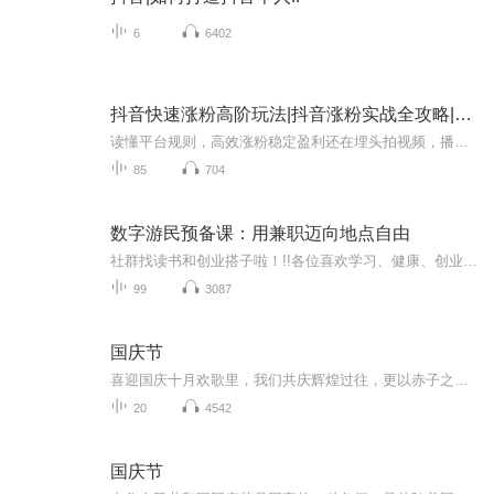
6
6402
抖音快速涨粉高阶玩法|抖音涨粉实战全攻略|抖音流量密码|零基础玩转抖音|抖音全域
读懂平台规则，高效涨粉稳定盈利还在埋头拍视频，播放寥寥无几、粉丝涨得缓慢？投入时间精力做账号，却摸不透平台规则，变现始终无从下手？市面上碎片化、过时的运营技巧杂乱无章，找不到一套完整、可落地的抖音打法？由新媒体实战专家陈海涛倾力打造的《...
85
704
数字游民预备课：用兼职迈向地点自由
社群找读书和创业搭子啦！!!各位喜欢学习、健康、创业的伙伴：大家好！我组建了一个读书创业杜群，如果你喜欢读书或者想拥有一个事业机会的话，可以加微mx04188，我邀请你进读书群。为什么要做读书会？1.一个人读书，很多人很难坚持下去，但一群人，能相互...
99
3087
国庆节
喜迎国庆十月欢歌里，我们共庆辉煌过往，更以赤子之心，向未来书写滚烫的誓言——这盛世，值得我们以热爱相拥。
20
4542
国庆节