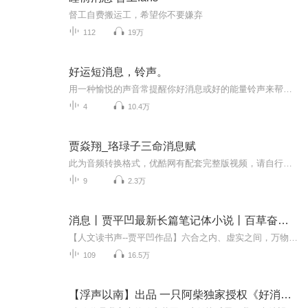
督工自费搬运工，希望你不要嫌弃
112
19万
好运短消息，铃声。
用一种愉悦的声音常提醒你好消息或好的能量铃声来帮助我们对好运程的拥有。
4
10.4万
贾焱翔_珞琭子三命消息赋
此为音频转换格式，优酷网有配套完整版视频，请自行搜索。贾焱翔，资深易学研究学者，《渊海子平》《珞琭子三命消息赋》《盲派命理》研究实践导师，学术界书房派权威人士。弟子随笔《易士传》广果贾氏翔君者，哈市人业，其人而立之年，闯荡江湖，不惧恶，不崇善，于乡野间小有名气。不惑之年，弃刀而止，偶遇易师，遂而成迷，自此二十春秋，寒暑无分，于做中学，于做中教，于做中求进步，专研命理易学。终于五十有五岁，经大思大悟，历风雨高山，其人亦近乎山之峰，顿觉心胸豁然，遂志于创易学书...
9
2.3万
消息丨贾平凹最新长篇笔记体小说丨百草奋兴 群生消息
【人文读书声--贾平凹作品】六合之内、虚实之间，万物生生不息。作品承续作家“努力写好中国文字的每一个句子”的心意，以传说式的绮丽想象与仰观俯察的宏阔视野，将天地自然、历史民俗与世道人心紧密交织，在充满灵性的意象与文字之中，叙写一个又一个生...
109
16.5万
【浮声以南】出品 一只阿柴独家授权《好消息坏消息》