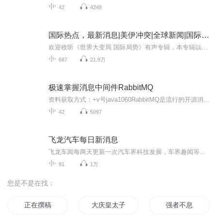
42
4248
国际热点，最新消息|美伊冲突|全球新闻|国际局势
欢迎收听《世界大变局 国际局势》有声专辑，本专辑以权威新闻视角，带您深入探索当前全球格局的剧烈动荡。从地缘政治冲突如大国博弈与区域战争，到经济重构中的供应链转移与全球化逆流，再到科技革命引发的AI伦理与气候变化危机，多维度剖析变局根源。专辑...
687
21.9万
极速掌握消息中间件RabbitMQ
资料获取方式：+v号java1060RabbitMQ是流行的开源消息队列系统，用erlang语言开发，RabbitMQ是AMQP(高级消息队列协议)的标准实现。采用该技术，我们可以实现异步处理、流量削峰、系统解耦；本课程将讲授RabbitMQ的环境搭建、消息的发送与接收、消息确认、...
42
5097
飞龙汽车每日新消息
飞龙车闻每两天更新一次汽车界科技发展，车界趣闻等等。也同时不定期更新介绍开车用车当中的小方法和各种常识，主要介绍用车安全，长途用车，平日用车须知，新能源车用车注意小贴士等等，凡用车所涉及的问题都会在这里给车友以提示。
91
1万
您是不是在找：
正在撰稿
大庆皇太子
强者不息