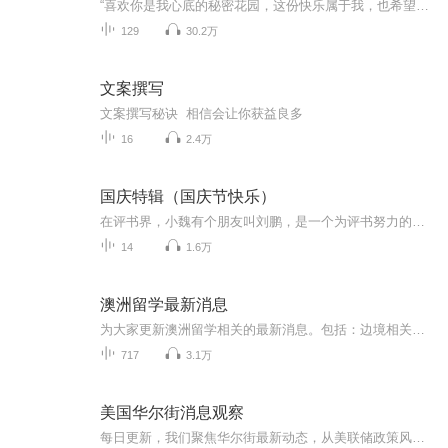
“喜欢你是我心底的秘密花园，这份快乐属于我，也希望，它能属于你。”
129
30.2万
文案撰写
文案撰写秘诀 相信会让你获益良多
16
2.4万
国庆特辑（国庆节快乐）
在评书界，小魏有个朋友叫刘鹏，是一个为评书努力的小伙子。在2021年国庆期间，他想弄个特辑，便烦劳我给他录个爱国题材的评书小段儿。这种事情，不是特殊情况，小魏一般不会拒绝，也就给其录了一个《鲁迅踢鬼》，等他传完，我再传到我的专辑里。另外，小...
14
1.6万
澳洲留学最新消息
为大家更新澳洲留学相关的最新消息。包括：边境相关最新消息、工作签证、移民政策以及院校课程、奖学金、资讯等最新信息。
717
3.1万
美国华尔街消息观察
每日更新，我们聚焦华尔街最新动态，从美联储政策风向到美股市场波动，从科技巨头财报到加密货币趋势，带您直击金融圈核心事件。节目内容涵盖：1️⃣ 实时政策解读：美联储加息、通胀数据、贸易政策如何影响全球经济？2️⃣ 市场热点追踪：AI革命、绿色...