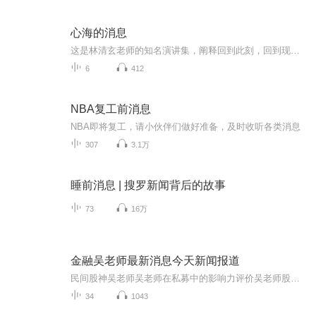
心海的消息
这是林清玄老师的知名演讲集，阐释回到此刻，回到现在，作者在书中与读者零距离交流，探讨的题目都与人生诸多苦闷密切相关。从社交关系，身份，义务到工作等，讲解难思难意议广大无边的禅意。这苦笑无端.悲欣交集的人世，掬一捧心海之水，或饮或洗，来除去...
6
412
NBA复工前消息
NBA即将复工，请小伙伴们做好准备，及时收听各类消息
307
3.1万
睡前消息 | 搜罗新闻背后的故事
73
16万
金融吴老师最新消息今天新闻报道
民间股神吴老师吴老师在私募中的影响力评价吴老师股票合作百度网盘金融吴老师最新消息今天新闻报道吴老师讲股票股神吴老师最新消息今天吴老师股票合作#吴老师炒股合作#股神吴老师股票合作分成A股股市行情股票推荐吴老师股票合作，吴老师投资理财，炒股票，...
34
1043