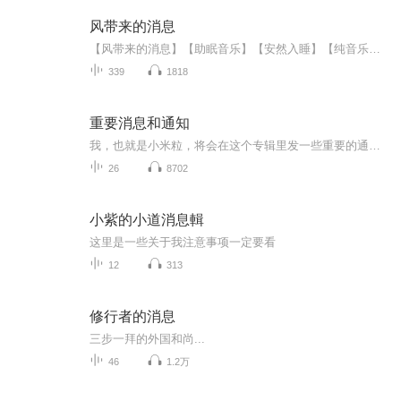
风带来的消息
【风带来的消息】【助眠音乐】【安然入睡】【纯音乐】 治愈睡眠治愈你，让您安然入眠如果你在黑夜总是感觉不安难眠，如果你不断尝试药物和物理治疗无果以致身心俱疲，不要忘了，精神性的失眠需要一剂能够抚慰身心的良药。这张首乐专辑将伴你沉沉入睡，感...
339
1818
重要消息和通知
我，也就是小米粒，将会在这个专辑里发一些重要的通知或者消息，分类我也是乱搞的，不搞分类就创建不了这个专辑。
26
8702
小紫的小道消息輯
这里是一些关于我注意事项一定要看
12
313
修行者的消息
三步一拜的外国和尚...
46
1.2万