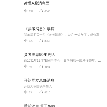
读懂A股消息面
132
6543
《参考消息》读摘
我每星期买一份《参考消息》，大约 十多年了，想分享一些觉得有趣的东西
122
8653
参考消息90年史话
自1931年11月7日创刊至今，参考消息一纸风行90年。从革命战争年代到社会主义革命和建设时期，从改革开放到中国特色社会主义新时代，参考消息见证了历史、记录着历史，而其自身也成为了历史的一部分。弹指一挥间。在即将迎来创刊90周年之际，本报开辟“参考消息90年史话”专栏，回望历史的点点滴滴，感恩读者的一路相伴，记录从当年仅凭“一部半电台”创报到如今建设全媒体新闻机构的风雨征程。参考消息90年，永远与您同行！
45
8361
开朗网友总部消息
开朗大帝国快来加入
23
8510
睡前消息 督工fans