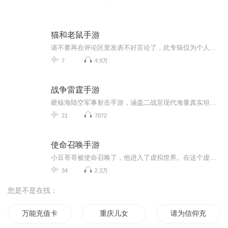
猫和老鼠手游
请不要再在评论区里发表不好言论了，此专辑仅为个人猫鼠史的记录，可能会误导新手，不建议学习，但不要在评论区里彰显自己的聪慧。一集视频做起来也要半个多小时，你行你上。谢谢配合
7
4.9万
战争雷霆手游
硬核海陆空军事射击手游，涵盖二战至现代海量真实坦克、战机、战舰。采用拟真物理弹道，无血条模块伤害玩法，多国载具齐全，支持三军同场竞技，画质精良，对战热血硬核
21
7072
使命召唤手游
小豆哥哥被使命召唤了，他进入了虚拟世界。在这个虚拟世界里，处处都有危机，只要稍有不慎，就会阵亡，而小豆哥哥该怎样逃出虚拟世界呢？
34
2.3万
您是不是在找：
万能充值卡
重庆儿女
请为信仰充值