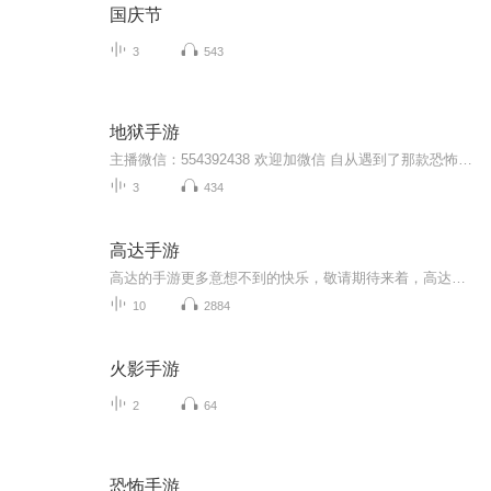
国庆节
3
543
地狱手游
主播微信：554392438 欢迎加微信 自从遇到了那款恐怖的手机游戏，一个个嗜血而恐怖的任务出现在了林峰的面前，只有寻找到游戏的生路才能够生存的诡异的游戏。厉鬼索命，猛鬼新娘，百鬼夜行，月夜下的恐怖高中，午夜桥头的守桥童子，杀戮都市，谁是鬼？谁又...
3
434
高达手游
高达的手游更多意想不到的快乐，敬请期待来着，高达的手游游玩吧。
10
2884
火影手游
2
64
恐怖手游