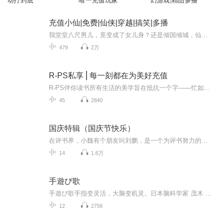
动打到底
唯一充值玩家
幻游戏|精品多播
充值小仙|免费|仙侠|穿越|搞笑|多播
我堂堂八尺男儿，竟变成了女儿身？还是倾国倾城，仙气飘飘级别的大美人！别人修炼，都是一级一级的升，我的怎么是随缘的？前一秒还欧皇附体，化身元婴大佬，下一秒就非酋上身，变成练气期？喜欢女装的天道大佬可真会开玩笑！
479
2万
R-PS私享⎪每一刻都在为美好充值
R-PS伴你读书所有生活的美学旨在抵抗一个字——忙如果失去对生活美学的尊重，人活得再富有，也会对所拥有的东西没有安全感
45
2840
国庆特辑（国庆节快乐）
在评书界，小魏有个朋友叫刘鹏，是一个为评书努力的小伙子。在2021年国庆期间，他想弄个特辑，便烦劳我给他录个爱国题材的评书小段儿。这种事情，不是特殊情况，小魏一般不会拒绝，也就给其录了一个《鲁迅踢鬼》，等他传完，我再传到我的专辑里。另外，小...
14
1.6万
手遊び歌
手遊び歌手指变灵活，大脑变机灵。日本脑科学家 茂木 健一郎(もぎ けんいちろう)说人的大脑脑细胞点在分布，我们通过手、足运动、吸收知识、积极思考等途径 不断的刺激这些脑细胞，让它们连接起来 形成脑回路，会让大脑变得发达。通俗的说 就是让人变得更...
12
2756