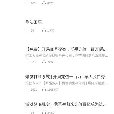
108
4173
刑法国庆
26
1.7万
【免费】开局账号被盗，反手充值一百万|系统流|网游
打工人周毅买的游戏账号被找回，正苦恼时激活系统获百万虚拟资金。他反手充值一百万，拍视频曝光，还准备报警维权。看他如何让找回者受到教育，开启逆袭之旅。
576
7432
爆笑打脸系统 | 开局充值一百万 | 单人脱口秀
爆款专辑：【精品多人】男修的生存守则 | 爆笑穿越后宫修仙本书又名：我就是喜欢较真！ 买了很久的原魔账号突然被找回，反手充值一百万，不为其他，就想让找回人进去 公司因为请病假突然辞退，而且是口头通知，还很嚣张说没有合同，有本事你去告 双喜临门...
1571
1605.5万
游戏降临现实，我重生归来充值百亿成为法王|落雪动画
14
34.6万