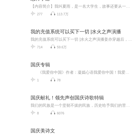
【内容简介】我叫夏雨，是一名大学生，故事还要从一款手机游戏开始……【作者/主播简介】作者：一只飞翔的鱼，网络小说作家。主播：艺炀，喜马拉雅优质主播。【购买须知】1、本作品为付费有声书，前55集为免费试听，购买成功后，即可收听，可下载重复收听...
277
113.7万
我的充值系统可以买下一切 |水火之声演播
我的充值系统可以买下一切 |水火之声演播姜亦穿越后，竟然获得充值系统。从此，他的世界只有一个字，买！什么修为，什么豪华座驾，万界大佬？全部给我买下来！因为我有钱！当充值成为力量，万界大佬也要低头。加入姜亦的征途，感受一掷千金的畅快淋漓！
714
59.6万
国庆专辑
《我爱你中国》作者：凝嫣心语我爱你中国！我爱你春天蓬勃的秧苗；我爱你秋日金黄的硕果。我爱你中国！我爱你青松气质，我爱你红梅品格！我爱你家乡的甜蔗好像乳汁滋润着我的心窝。我爱你中国，我要把最美的歌儿献给你，我的母亲我的祖国。我爱你中国，我爱...
1
78
国庆献礼！领先声创国庆诗歌特辑
我们的民族是一个坚韧不拔的民族，历史给予我们的苦难都变成了闪着金光的勋章！我们的国家是一个龙腾虎跃的国家，那条巨龙正以不可阻挡之势崛起于神奇的东方！------------------------------------------------值此祖国70周年华诞之际，领先声创以诗歌向祖国献礼！用我们的声音、用我们的热血、用我们的灵魂诵读经典爱国篇章，歌颂我们的祖国！永远繁荣富强！
8
6076
国庆美诗文