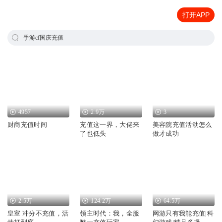
打开APP
手游cf国庆充值
4957
2.9万
3
财商充值时间
充值这一界，大佬来
美容院充值活动怎么
了也低头
做才成功
2.5万
124.2万
64.5万
皇室 冲分不充值，活
领主时代：我，全服
网游只有我能充值|科