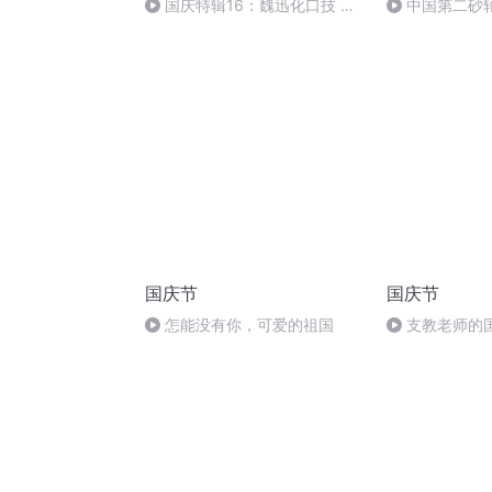
国庆特辑16：魏迅化口技 二
中国第二砂
胡 东方红+一般唱法和原生态
国庆节
国庆节
怎能没有你，可爱的祖国
支教老师的