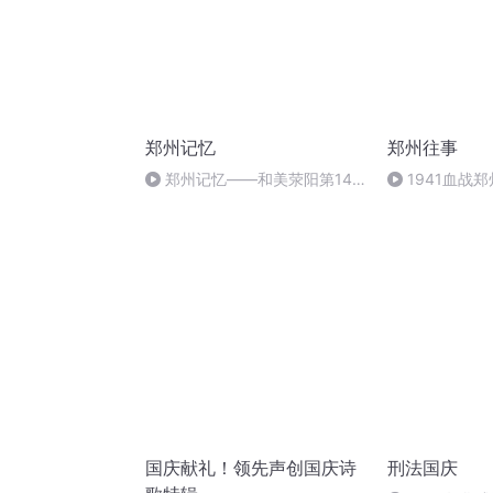
郑州记忆
郑州往事
郑州记忆——和美荥阳第14
1941血战郑
集：“听见•和美荥阳” 广播诗会
国庆献礼！领先声创国庆诗
刑法国庆