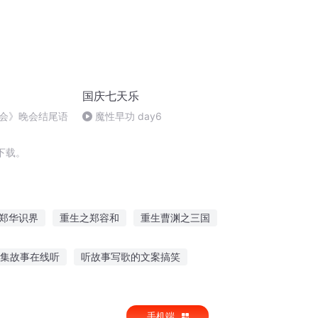
国庆七天乐
会》晚会结尾语
魔性早功 day6
下载。
郑华识界
重生之郑容和
重生曹渊之三国
容和
穿越之大庆帝国
重生郑荣和
集故事在线听
听故事写歌的文案搞笑
士听故事时间设置
听故事公众号有哪些
手机端