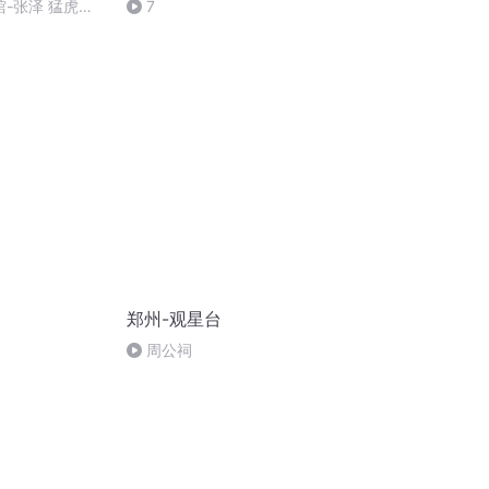
馆-张泽 猛虎黑
7
郑州-观星台
周公祠