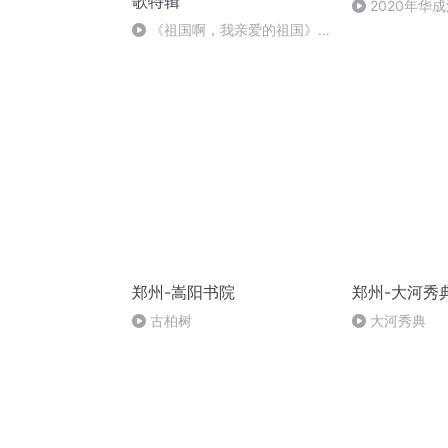
歌特辑
2020年华
刑法陈 (26)
《祖国啊，我亲爱的祖国》温
婉
郑州-嵩阳书院
郑州-大河秀
古柏树
大河秀典