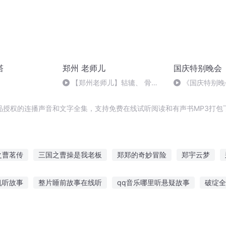
塔
郑州 老师儿
国庆特别晚会
【郑州老师儿】轱辘、 骨碌
《国庆特别晚
意思一样吗？ | 20180628
品授权的连播声音和文字全集，支持免费在线试听阅读和有声书MP3打包
之曹茗传
三国之曹操是我老板
郑郑的奇妙冒险
郑宇云梦
庆皇太子
庆云传奇
女仙曹不易
郑和在异界
重生之我是郑
机听故事
整片睡前故事在线听
qq音乐哪里听悬疑故事
破绽全
重庆儿女
蛇故事在线听
听刑事故事软件
青春小说听故事的软件
宝宝巴