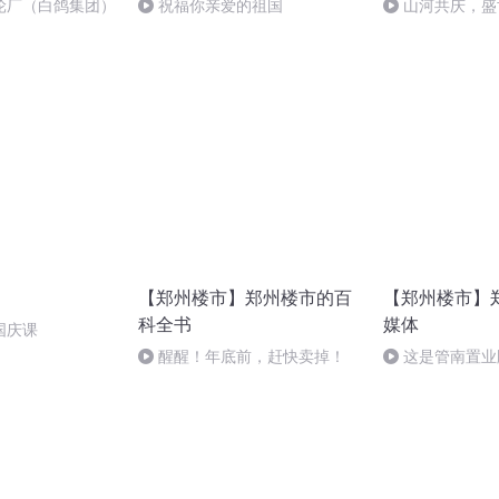
轮厂（白鸽集团）
祝福你亲爱的祖国
山河共庆，盛
【郑州楼市】郑州楼市的百
【郑州楼市】
科全书
媒体
国庆课
醒醒！年底前，赶快卖掉！
这是管南置业
知道的秘密！看