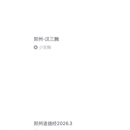
郑州-汉三阙
少室阙
郑州道德经2026.3