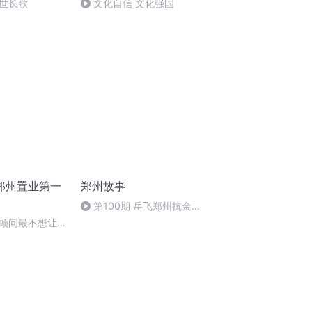
世长歌
文化自信 文化强国
郑州置业第一
郑州故事
第100期 岳飞郑州抗金
（下）
顾问最不想让你
完省10万！