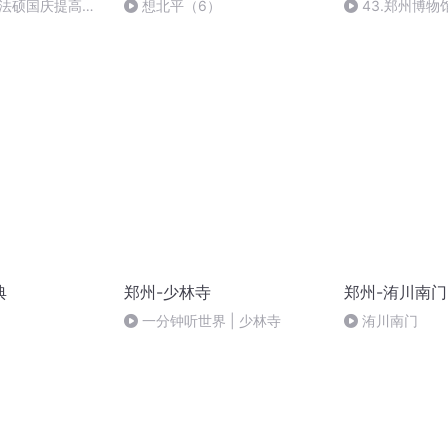
成法硕国庆提高班
想北平（6）
43.郑州博物
竹图轴
典
郑州-少林寺
郑州-洧川南门
一分钟听世界 | 少林寺
洧川南门