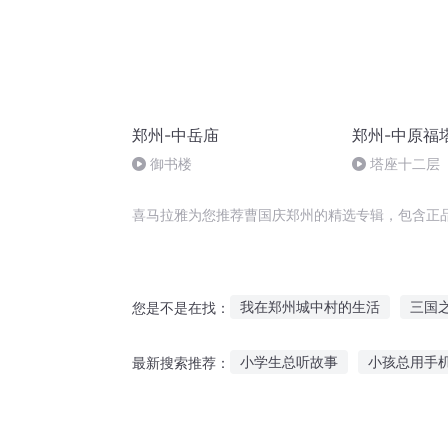
郑州-中岳庙
郑州-中原福
御书楼
塔座十二层
喜马拉雅为您推荐曹国庆郑州的精选专辑，包含正
我在郑州城中村的生活
三国
您是不是在找：
一人有庆
魔师的郑途
大
小学生总听故事
小孩总用手
最新搜索推荐：
末世之我是郑飞
我叫郑在言
听党指挥的革命故事
恐怖大