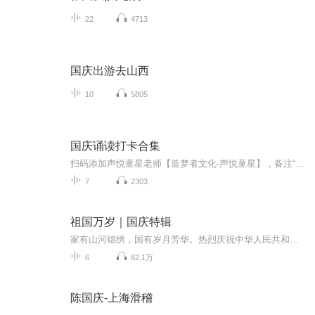
22
4713
国庆出游去山西
10
5805
国庆诵读打卡合集
扫码添加声悦童星老师【造梦者文化-声悦童星】，备注“诵读打卡”报名，已添加好友的，直接发送“诵读打卡”报名，报名成功后进入社群。
7
2303
祖国万岁｜国庆特辑
家有山河锦绣，国有岁月芳华。热烈庆祝中华人民共和国成立73周年！
6
82.1万
陈国庆-上海滑稽