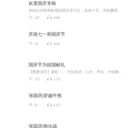
欢度国庆专辑
本辑以诗歌和歌颂祖国文章为主，金秋十月，丹桂飘香，在这个充满丰收喜悦的季节里，我们满怀激动和自豪，迎来了中华人民共和国76周年华诞。这不仅是一个庄重的纪念日，更是全体中华儿女共同欢庆的盛大的节日，承载着深厚的民族情感和历史意义.
167
6788
庆祝七一和国庆节
24
1818
国庆节为祖国献礼
【蔡蔡演艺】课程﹣-﹣主持表演，口才，声乐，中国舞，民族舞。独特的小舞台，专业的录音棚，每一位同学都能成为优秀的小明星。独特的教学模式，轻松上课，快乐学习！知名主持人，舞蹈家，高级教师任职授课！江南总校：河沟街42号三楼 18545856430江北分校...
215
1.7万
张国庆|穿越牛熊
91
4.2万
张国庆|舆论战