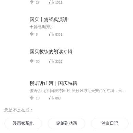
27
1311
国庆十篇经典演讲
十篇经典演讲
8
8361
国庆教练的朗读专辑
30
3325
慢语诉山河｜国庆特辑
慢语诉山河·国庆特辑 序 当秋风掠过天安门的红墙，当桂香漫过万里长江的碧波，我总愿慢下脚步，以声为笔，轻轻描摹这山河的模样。 不必追赶喧嚣的潮，也无需堆砌华丽的词——这一辑里，每一段朗诵都是心底的低语：是对着塞北草原的星子说“国泰”，是向着...
13
808
您是不是在找：
漫画家系统
穿越到动画里的漫画家
沭白日记