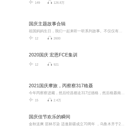
149
126.8万
国庆主题故事合辑
祖国妈妈生日，我们一起来听一听系列故事。不仅仅有《我的祖国》，还有红军故事，也有关于战争的故事，让大家体会到和平年代的不易。
12
2600
2020国庆 宏恩FCE集训
12
921
2021国庆摩旅，丙察察317格聂
今年丙察察进藏，然后经昌都走317过德格，然后格聂南线，最后沙溪古镇收尾。
15
2.4万
国庆佳节欢乐的瞬间
金秋送爽 层林尽染 适逢新疆成立70周年 ，乌鲁木齐于2025年9月23日迎来党中央和习大大带领的慰问团。新疆各族群众欢欣鼓舞，热烈欢迎。