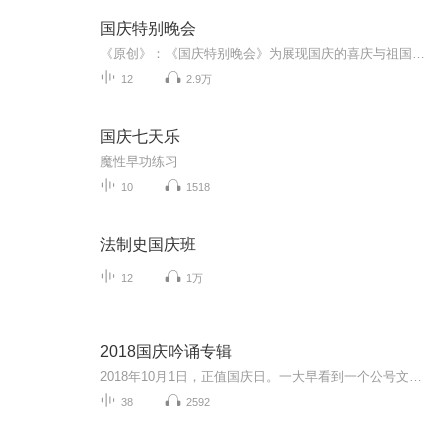
国庆特别晚会
《原创》：《国庆特别晚会》为展现国庆的喜庆与祖国的深情我将以具体的场景切入从清晨升旗的庄严到街头巷尾的欢庆到历史与当下的交融，用优美的笔触传递对祖国的热爱与自豪！用诗歌和情感美文形式，歌颂祖国的繁荣富强，祝人民幸福安康！
12
2.9万
国庆七天乐
魔性早功练习
10
1518
法制史国庆班
12
1万
2018国庆吟诵专辑
2018年10月1日，正值国庆日。一大早看到一个公号文章，正是文天祥的《己卯十月一日至燕越五日罹狴犴有感而赋》。当然，彼十一非当今的十一。不过数字的巧合还是让人感触，今天拿来读一读，体味一番历史英杰的民族情怀，恰也当时。 根据诗题来看，这组诗是写于十月一日至十月五日之间，是文天祥被俘之后所作，这些诗作不仅有凛凛正气，更也能看的到他百端交集的复杂情感。另一首于右任先生的《望大陆》，微信公号有称《望乡》，一句“山之上国之殇”荡气回肠，一并兴起拿来读了一读。仓促间多有瑕疵...
38
2592