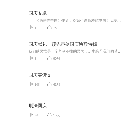
国庆专辑
《我爱你中国》作者：凝嫣心语我爱你中国！我爱你春天蓬勃的秧苗；我爱你秋日金黄的硕果。我爱你中国！我爱你青松气质，我爱你红梅品格！我爱你家乡的甜蔗好像乳汁滋润着我的心窝。我爱你中国，我要把最美的歌儿献给你，我的母亲我的祖国。我爱你中国，我爱...
1
78
国庆献礼！领先声创国庆诗歌特辑
我们的民族是一个坚韧不拔的民族，历史给予我们的苦难都变成了闪着金光的勋章！我们的国家是一个龙腾虎跃的国家，那条巨龙正以不可阻挡之势崛起于神奇的东方！------------------------------------------------值此祖国70周年华诞之际，领先声创以诗歌向祖国献礼！用我们的声音、用我们的热血、用我们的灵魂诵读经典爱国篇章，歌颂我们的祖国！永远繁荣富强！
8
6076
国庆美诗文
108
4173
刑法国庆
26
1.7万