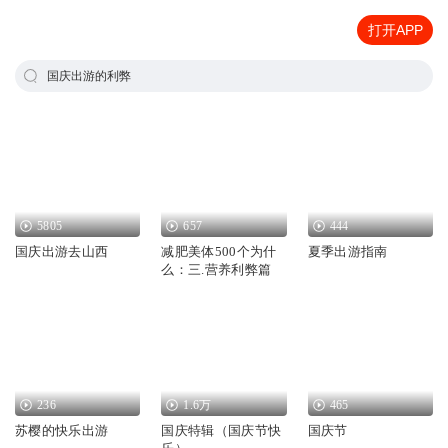
打开APP
国庆出游的利弊
5805
657
444
国庆出游去山西
减肥美体500个为什
夏季出游指南
么：三.营养利弊篇
236
1.6万
465
苏樱的快乐出游
国庆特辑（国庆节快
国庆节