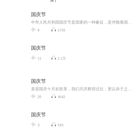
乐）
国庆节
中华人民共和国国庆节是国家的一种象征，是伴随着国家的出现而出现的。让我们用诗歌朗诵歌颂祖国的繁荣富强，国泰民安。
8
1726
国庆节
11
2.1万
国庆节
喜迎国庆十月欢歌里，我们共庆辉煌过往，更以赤子之心，向未来书写滚烫的誓言——这盛世，值得我们以热爱相拥。
20
4542
国庆节
3
543