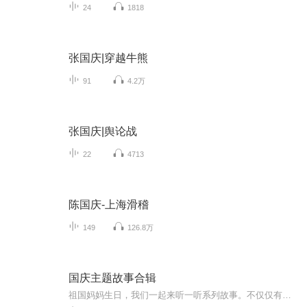
24
1818
张国庆|穿越牛熊
91
4.2万
张国庆|舆论战
22
4713
陈国庆-上海滑稽
149
126.8万
国庆主题故事合辑
祖国妈妈生日，我们一起来听一听系列故事。不仅仅有《我的祖国》，还有红军故事，也有关于战争的故事，让大家体会到和平年代的不易。