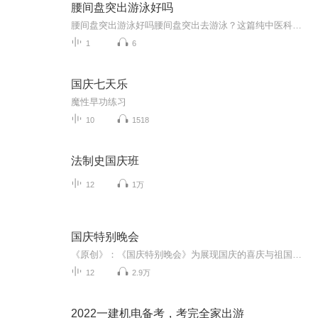
腰间盘突出游泳好吗
腰间盘突出游泳好吗腰间盘突出去游泳？这篇纯中医科普让你游出健康腰！ 最近后台收到不少粉丝提问：“腰间盘突出还能游泳吗？会不会越游越严重？”作为一个深耕健康领域的中医爱好者（先声明，我没有执业资格证，以下内容仅供参考，具体治疗请遵医嘱）...
1
6
国庆七天乐
魔性早功练习
10
1518
法制史国庆班
12
1万
国庆特别晚会
《原创》：《国庆特别晚会》为展现国庆的喜庆与祖国的深情我将以具体的场景切入从清晨升旗的庄严到街头巷尾的欢庆到历史与当下的交融，用优美的笔触传递对祖国的热爱与自豪！用诗歌和情感美文形式，歌颂祖国的繁荣富强，祝人民幸福安康！
12
2.9万
2022一建机电备考，考完全家出游