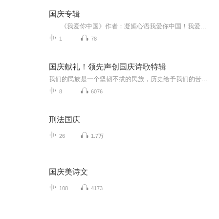
国庆专辑
《我爱你中国》作者：凝嫣心语我爱你中国！我爱你春天蓬勃的秧苗；我爱你秋日金黄的硕果。我爱你中国！我爱你青松气质，我爱你红梅品格！我爱你家乡的甜蔗好像乳汁滋润着我的心窝。我爱你中国，我要把最美的歌儿献给你，我的母亲我的祖国。我爱你中国，我爱...
1
78
国庆献礼！领先声创国庆诗歌特辑
我们的民族是一个坚韧不拔的民族，历史给予我们的苦难都变成了闪着金光的勋章！我们的国家是一个龙腾虎跃的国家，那条巨龙正以不可阻挡之势崛起于神奇的东方！------------------------------------------------值此祖国70周年华诞之际，领先声创以诗歌向祖国献礼！用我们的声音、用我们的热血、用我们的灵魂诵读经典爱国篇章，歌颂我们的祖国！永远繁荣富强！
8
6076
刑法国庆
26
1.7万
国庆美诗文
108
4173