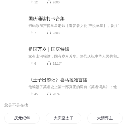
12
2600
国庆诵读打卡合集
扫码添加声悦童星老师【造梦者文化-声悦童星】，备注“诵读打卡”报名，已添加好友的，直接发送“诵读打卡”报名，报名成功后进入社群。
7
2303
祖国万岁｜国庆特辑
家有山河锦绣，国有岁月芳华。热烈庆祝中华人民共和国成立73周年！
6
82.1万
《王子出游记》喜马拉雅首播
他编纂了英语史上第一部真正的词典《英语词典》；他的一生只写了一部小说，就是《王子出游记》；他是英国百科全书式的文坛巨匠；他就是塞缪尔·约翰生。这是一部哲理小说，以阿比西尼亚王子逃出幸福谷、周游世界的传奇故事为主线，讨论了人生的苦与乐、家...
45
2874
您是不是在找：
庆元纪年
大庆皇太子
大清弊主