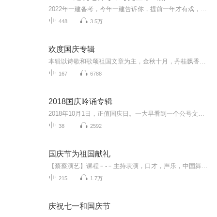
2022年一建备考，今年一建告诉你，提前一年才有戏，半年很费力。努力一年推掉所有不必要的应酬和聚会，全力备考，争取让自己的职业生涯进入新台阶，考完好好陪陪家人，一起出游去放松一下。（一）写在前面的话：有疑问可以提问，免费回答不收费。需要资料...
448
3.5万
欢度国庆专辑
本辑以诗歌和歌颂祖国文章为主，金秋十月，丹桂飘香，在这个充满丰收喜悦的季节里，我们满怀激动和自豪，迎来了中华人民共和国76周年华诞。这不仅是一个庄重的纪念日，更是全体中华儿女共同欢庆的盛大的节日，承载着深厚的民族情感和历史意义.
167
6788
2018国庆吟诵专辑
2018年10月1日，正值国庆日。一大早看到一个公号文章，正是文天祥的《己卯十月一日至燕越五日罹狴犴有感而赋》。当然，彼十一非当今的十一。不过数字的巧合还是让人感触，今天拿来读一读，体味一番历史英杰的民族情怀，恰也当时。 根据诗题来看，这组诗是写于十月一日至十月五日之间，是文天祥被俘之后所作，这些诗作不仅有凛凛正气，更也能看的到他百端交集的复杂情感。另一首于右任先生的《望大陆》，微信公号有称《望乡》，一句“山之上国之殇”荡气回肠，一并兴起拿来读了一读。仓促间多有瑕疵...
38
2592
国庆节为祖国献礼
【蔡蔡演艺】课程﹣-﹣主持表演，口才，声乐，中国舞，民族舞。独特的小舞台，专业的录音棚，每一位同学都能成为优秀的小明星。独特的教学模式，轻松上课，快乐学习！知名主持人，舞蹈家，高级教师任职授课！江南总校：河沟街42号三楼 18545856430江北分校...
215
1.7万
庆祝七一和国庆节