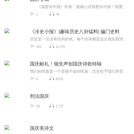
《我爱你中国》作者：凝嫣心语我爱你中国！我爱你春天蓬勃的秧苗；我爱你秋日金黄的硕果。我爱你中国！我爱你青松气质，我爱你红梅品格！我爱你家乡的甜蔗好像乳汁滋润着我的心窝。我爱你中国，我要把最美的歌儿献给你，我的母亲我的祖国。我爱你中国，我爱...
1
78
《冷史小报》|趣味历史八卦猛料| 偏门史料
历史是一出没有结局的戏。每个结局都是这出戏的新情节的开始。死亡的历史会复活，过去的历史会变成现在，这都是由于生命的发展要求它们的缘故。当时明月在，曾照彩云归。在当时明月照映之下，历史那些厚重人事物如一朵彩云似地归去来兮。它既是过去，也是...
252
12.3万
国庆献礼！领先声创国庆诗歌特辑
我们的民族是一个坚韧不拔的民族，历史给予我们的苦难都变成了闪着金光的勋章！我们的国家是一个龙腾虎跃的国家，那条巨龙正以不可阻挡之势崛起于神奇的东方！------------------------------------------------值此祖国70周年华诞之际，领先声创以诗歌向祖国献礼！用我们的声音、用我们的热血、用我们的灵魂诵读经典爱国篇章，歌颂我们的祖国！永远繁荣富强！
8
6076
刑法国庆
26
1.7万
国庆美诗文