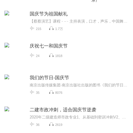
乐）
国庆节为祖国献礼
【蔡蔡演艺】课程﹣-﹣主持表演，口才，声乐，中国舞，民族舞。独特的小舞台，专业的录音棚，每一位同学都能成为优秀的小明星。独特的教学模式，轻松上课，快乐学习！知名主持人，舞蹈家，高级教师任职授课！江南总校：河沟街42号三楼 18545856430江北分校...
215
1.7万
庆祝七一和国庆节
24
1818
我们的节日-国庆节
南京出版传媒集团·南京出版社出版的图书《我们的节日》通过对中国节日文化和节日意义进行深度的挖掘，面向青少年群体构建独具特色的栏目内容，以此丰富春节、元宵节、清明节、端午节、七夕节、中秋节、重阳节等传统节日；六一节、教师节、国庆节等新兴节日的文化内涵和表现形式。促进青少年形成新的节日习俗，提升节日仪式感、认同感。音频作品由金陵朗读者联盟志愿者朗诵，南京音像出版社、金陵图书馆联合制作。
35
8076
二建市政冲刺，适合国庆节逆袭
2020年二级建造师市政专业1、从基础到密训冲刺V2、从精华课程到超压密押V3、0基础同步更新v4、持续更新到2020年考试V5、只要你跟着学让你一次稳拿证V6、渠道超压压题，超压三页纸等独家绝密压题!
36
2619