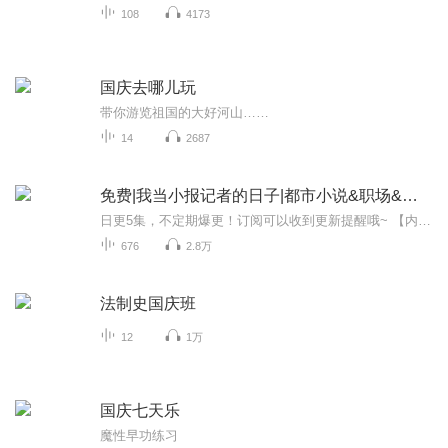
108
4173
国庆去哪儿玩
带你游览祖国的大好河山……
14
2687
免费|我当小报记者的日子|都市小说&职场&情感
日更5集，不定期爆更！订阅可以收到更新提醒哦~ 【内容简介】 在这个充满新闻与欲望交织的都市，江枫，一名才华横溢的年轻记者，在蓝月这位资深主编的精心指导下，迅速成长为业界新星。然而，生活并非只有工作，当江枫的目光被蓝月那成熟迷人的魅力所吸引...
676
2.8万
法制史国庆班
12
1万
国庆七天乐
魔性早功练习