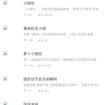
小报告
《小报告》，原创百科视频自媒体，“美男子天团”打造者。针对当下热门话题，以报告的形式，演出的方式，解读新闻本质，普及相关知识。打打小报告，习得大百科。
39
130.4万
乘风吃瓜小报
芒果《乘风》节目全网实时吃瓜，十级八卦偶尔鬼畜，欢迎订阅。乘风热点零时差，吃瓜前线我当家！微博豆瓣小红书，你的瓜田小秘书！节目所有话题内容基于对微博豆瓣小红书等公共社交平台八卦话题的观察，观点与本播客无关。
226
1万
萝卜小报告
萝卜小报告是车评人陈震以一镜到底形式呈现的针对新车型、热门车型的试驾评测节目。
143
22.6万
国庆佳节欢乐的瞬间
金秋送爽 层林尽染 适逢新疆成立70周年 ，乌鲁木齐于2025年9月23日迎来党中央和习大大带领的慰问团。新疆各族群众欢欣鼓舞，热烈欢迎。
27
1311
国庆专辑