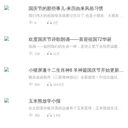
国庆节的那些事儿-来历由来风俗习惯
我们伟大的祖国母亲就要过生日了,也是小朋友、大朋友们最喜欢的“国庆小长假”或说“黄金周”还有说”国庆7天乐”的，说法真是不一而足。那么“国庆节”是怎么来的？自古以来国庆节怎么庆贺？新中国国庆节的来历，以及新中国国庆节的庆贺方式又有哪些呢？ ...
6
2万
欢度国庆节诗歌朗诵——喜迎祖国72华诞
祖国——如同我们的生命一样，是诗人笔下永恒而温暖的主题。在祖国72周年华诞来临之际，特创建这个诗歌朗诵专辑，诵读经典爱国篇章，和大家一起歌颂祖国，向国庆的献礼！祝愿伟大的祖国繁荣富强，祝愿大家国庆节快乐，度过平安快乐的黄金周假期！
116
11万
小猪屏蓬十二生肖神8 羊神篇国庆节开始更新啦！
晓东叔叔新作《三星堆神游记》全新面世！中信出版社出版！京东当当淘宝均有售！点蓝色字收听——《小猪屏蓬爆笑日记2024》《小猪屏蓬爆笑日记2》《小猪屏蓬爆笑日记1》让你笑得喘不上气！《我进故宫当富翁——小猪屏蓬故宫财商笔记》教你成为大富翁！《小...
550
314.6万
玉米熊放学小报
在太阳系外银河系的边缘有个玉米星球，玉米熊就生活在这里。除了在自己的玉米实验室里面捣鼓东西，玉米熊给整个星球种满玉米。玉米熊可以随手解救孩子们的不快乐，也可以让他们安全的成长，还能在小脑袋里面装满世界的秘密。现在玉米熊已经飞抵地球，你得...
350
3.4万