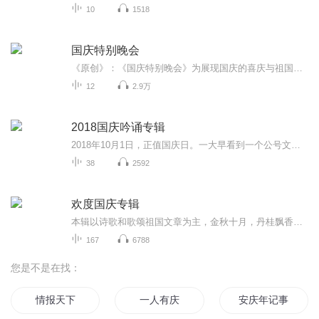
10
1518
国庆特别晚会
《原创》：《国庆特别晚会》为展现国庆的喜庆与祖国的深情我将以具体的场景切入从清晨升旗的庄严到街头巷尾的欢庆到历史与当下的交融，用优美的笔触传递对祖国的热爱与自豪！用诗歌和情感美文形式，歌颂祖国的繁荣富强，祝人民幸福安康！
12
2.9万
2018国庆吟诵专辑
2018年10月1日，正值国庆日。一大早看到一个公号文章，正是文天祥的《己卯十月一日至燕越五日罹狴犴有感而赋》。当然，彼十一非当今的十一。不过数字的巧合还是让人感触，今天拿来读一读，体味一番历史英杰的民族情怀，恰也当时。 根据诗题来看，这组诗是写于十月一日至十月五日之间，是文天祥被俘之后所作，这些诗作不仅有凛凛正气，更也能看的到他百端交集的复杂情感。另一首于右任先生的《望大陆》，微信公号有称《望乡》，一句“山之上国之殇”荡气回肠，一并兴起拿来读了一读。仓促间多有瑕疵...
38
2592
欢度国庆专辑
本辑以诗歌和歌颂祖国文章为主，金秋十月，丹桂飘香，在这个充满丰收喜悦的季节里，我们满怀激动和自豪，迎来了中华人民共和国76周年华诞。这不仅是一个庄重的纪念日，更是全体中华儿女共同欢庆的盛大的节日，承载着深厚的民族情感和历史意义.
167
6788
您是不是在找：
情报天下
一人有庆
安庆年记事