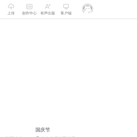
上传
创作中心
有声出版
客户端
国庆节