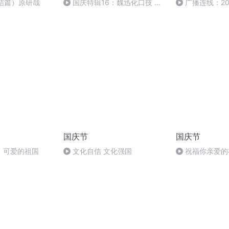
结篇）原研哉
国庆特辑16：魏迅化口技 二
广播连线：20
胡 东方红+一般唱法和原生态
届室内设计大赛
国庆节
国庆节
，可爱的祖国
文化自信 文化强国
祝福你亲爱的