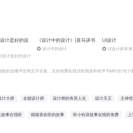
设计是好的设
《设计中的设计》|喜马讲书
UI设计
设计中的设计
UI设计的未
饮设计是好的设计
授权的连播声音和文字全集，支持免费在线试听阅读和有声书MP3打包下
设计大师
全能设计师
设计师的奇异人生
设计天王
主神世
设计者学会
死神设计师
灵异空间设计师
游戏设计大师
大
水故事在现听
猫猫喜欢听的故事
听小钰讲故事在线听免费
上
师
叫我设计师
事姐姐在线听
听雨小城故事简介内容
孩子听故事后总害怕
大