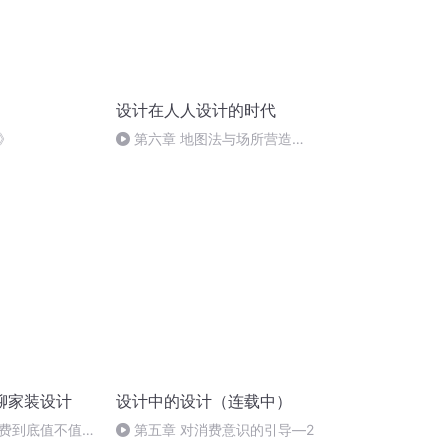
设计在人人设计的时代
》
第六章 地图法与场所营造
（事情的视觉呈现和形态呈现）
聊家装设计
设计中的设计（连载中）
费到底值不值，
第五章 对消费意识的引导―2