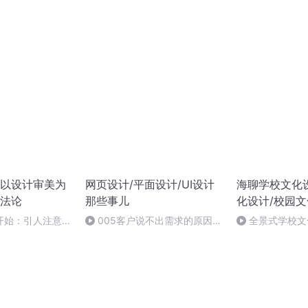
您说了算》
以设计审美为
网页设计/平面设计/UI设计
海聊学校文化
法论
那些事儿
化设计/校园
开始：引人注意的
005客户说不出需求的原因究
全景式学校文
竟是多少？
践指南——《学
网都可以买的到