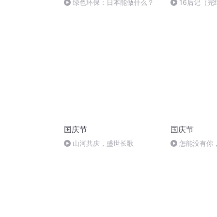
绿色环保：日本能做什么？
16后记（完
国庆节
国庆节
山河共庆，盛世长歌
怎能没有你