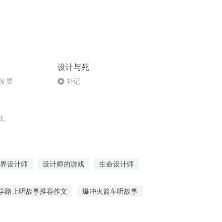
设计与死
来发展
补记
载。
界设计师
设计师的游戏
生命设计师
明帝国设计师
网游之神宠设计师
学路上听故事推荐作文
爆冲火箭车听故事
路讲故事免费听
博主听别人讲故事