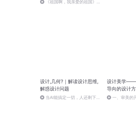
刑法陈 (26)
《祖国啊，我亲爱的祖国》温
婉
设计,几何?｜解读设计思维,
设计美学——
解惑设计问题
导向的设计方
当AI能搞定一切，人还剩下什
一、审美的
么？对谈设计师蔡裕安（下）
对象