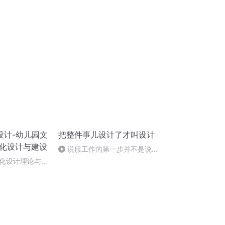
设计-幼儿园文
把整件事儿设计了才叫设计
文化设计与建设
说服工作的第一步并不是说
服，而是展开注意力设计
化设计理论与实
校文化设计》全