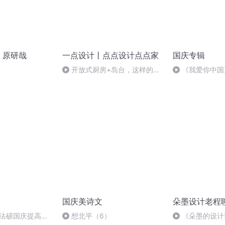
 原研哉
一点设计丨点点设计点点家
国庆专辑
开放式厨房+岛台，这样的装
《我爱你中国
修设计你喜欢吗？
国庆美诗文
朵墨设计老程
成法硕国庆提高班
想北平（6）
《朵墨的设计