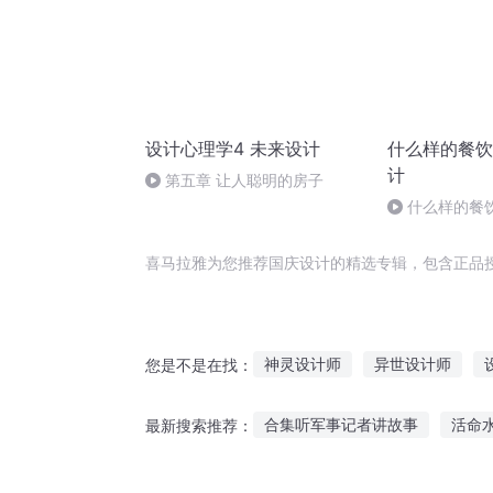
设计心理学4 未来设计
什么样的餐饮
计
第五章 让人聪明的房子
什么样的餐
喜马拉雅为您推荐国庆设计的精选专辑，包含正品
神灵设计师
异世设计师
您是不是在找：
恶梦设计师
爱的设计学
合集听军事记者讲故事
活命
最新搜索推荐：
重生之最强设计师
超能设计
听睡觉前故事小红帽
晚安故