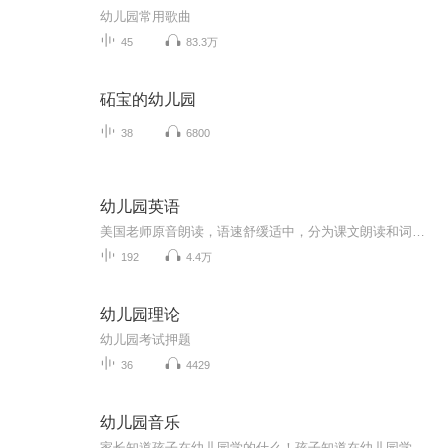
幼儿园常用歌曲
45
83.3万
砳宝的幼儿园
38
6800
幼儿园英语
美国老师原音朗读，语速舒缓适中，分为课文朗读和词汇朗读与跟读。 这是我最喜欢的一套英语启蒙教材，按社会学、科学和语言艺术等设计课程单元，non-fiction和fiction合理搭配，既培养了孩子的学习兴趣，又帮助孩子构建知识库，特别适合3-12岁的英语启蒙者。 分PREK 和K两个系列，每个系列四册，共八册。 每一册分三章，每章含四个单元： Chapter 1: Social Studies-Histories and Geography Chapter 2: Science Chapter 3: Language-Mathematics-Visual Arts-Music
192
4.4万
幼儿园理论
幼儿园考试押题
36
4429
幼儿园音乐
家长知道孩子在幼儿园学的什么！孩子知道在幼儿园学的什么！天赋宝贝先人一步！