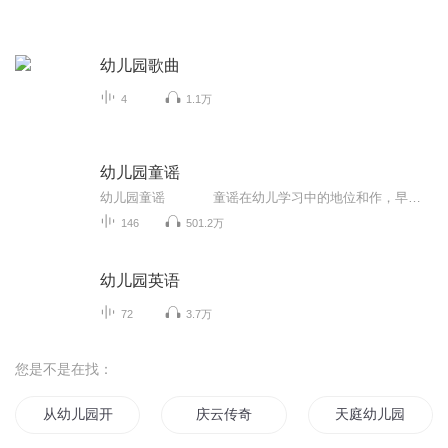
幼儿园歌曲
4
1.1万
幼儿园童谣
幼儿园童谣 童谣在幼儿学习中的地位和作，早己被人们认识到，它对于儿童知识面的扩大，能力的培养，情感的熏陶，美感的启迪，都有着潜移默化的作用。本套专辑选用了一些耳熟能详的童谣，节奏清新愉快，好听易唱，让孩子的每一天都充满着...
146
501.2万
幼儿园英语
72
3.7万
您是不是在找：
从幼儿园开始修仙
庆云传奇
天庭幼儿园