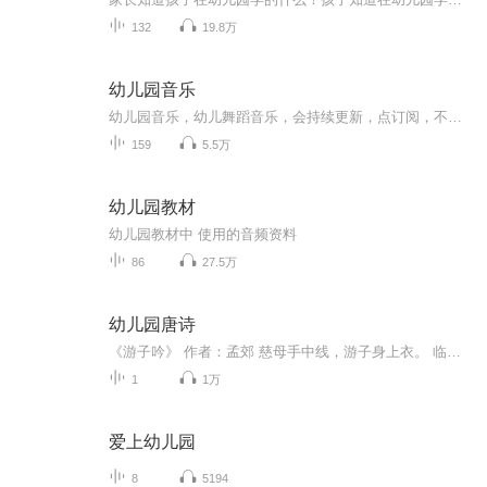
132
19.8万
幼儿园音乐
幼儿园音乐，幼儿舞蹈音乐，会持续更新，点订阅，不迷路。音乐中以歌曲为主，也有少部分儿歌。适合0-6岁小朋友编舞，再大一点的孩子就不适合了。也可以用于幼儿园课程中使用。欢迎幼教专业的宝宝们关注！
159
5.5万
幼儿园教材
幼儿园教材中 使用的音频资料
86
27.5万
幼儿园唐诗
《游子吟》 作者：孟郊 慈母手中线，游子身上衣。 临行密密缝，意恐迟迟归。 谁言寸草心，报得三春晖。 《送杜少府之任蜀州》 作者：王勃 城阙辅三秦，风烟望五津。 与君离别意，同是宦游人。 海内存知己，天涯若比邻。 无为在歧路，儿女共沾巾。 《关山月》 作者：李白 明月出天山，苍茫云海间。 长风几万里，吹度玉门关。 汉下白登道，胡窥青海湾。 由来征战地，不见有人还。 戍客望边色，思归多苦颜。 高楼当此夜，叹息未应闲。 《渭城曲》 作者：王维 渭城朝雨浥轻尘，客舍青青柳色新。 劝君更尽一杯酒，西出阳关无故人。 《枫桥夜泊》 作者：张继 月落乌啼霜满天，江枫渔火对愁眠。 姑苏城外寒山寺，夜半钟声到客船。 《望月怀远》 作者：张九龄 海上生明月，天涯共此时。 情人怨遥夜，竟夕起相思。 灭烛怜光满，披衣觉露滋。 不堪盈手赠，还寝梦佳期。 《春望》 作者：杜甫 国破山河在，城春草木深。 感时花溅泪，恨别鸟惊心。 烽火连三月，家书抵万金。 白头搔更短，浑欲不胜簪。 《出塞》 作者：王昌龄 秦时明月汉时关，万里长征人未还。 但使龙城飞将在，不教胡马度阴山。 《相思》 作者：王维 红豆生南国， 春来发几枝。 愿君多采撷， 此物最相思。 《杂诗》 作者：王维 君自故乡来， 应知故乡事。 来日绮qǐ窗前， 寒梅著花未。 《终南望余雪》 作者：祖咏 终南阴岭秀， 积雪浮云端。 林表明霁色， 城中增暮寒。 《乐游原》 作者：李商隐 向晚意不适， 驱车登古原。 夕阳无限好， 只是近黄昏。 《凉州词》 作者：王之涣 黄河远上白云间， 一片孤城万仞山。 羌笛何须怨杨柳， 春风不度玉门关。 《望庐山瀑布》 作者：李白 日照香炉生紫烟， 遥看瀑布挂前川。 飞流直下三千尺， 疑是银河落九天。 《黄鹤楼送孟浩然之广陵》作者：李白 故人西辞黄鹤楼， 烟花三月下扬州。 孤帆远影碧空尽， 唯见长江天际流。 《早发白帝城》 作者：李白 朝辞白帝彩云间， 千里江陵一日还。 两岸猿声啼不住， 轻舟已过万重山。 《咏柳》 作者：贺知章 碧玉妆成一树高， 万条垂下绿丝绦。 不知细叶谁裁出， 二月春风似剪刀。 《江畔独步寻花》 作者：杜甫 黄四娘家花满蹊， 千朵万朵压枝低。 留连戏蝶时时舞， 自在娇莺恰恰啼。 《秋浦歌》（其十五） 作者：李白 白发三千丈， 缘愁似个长。 不知明镜里， 何处得秋霜。 《独坐敬亭山》 作者：李白 众鸟高飞尽， 孤云独去闲。 相看两不厌， 只有敬亭山。 《山中送别》 作者：王维 山中相送罢， 日暮掩柴扉。 春草明年绿， 王孙归不归。 《清明》 作者：杜牧 清明时节雨纷纷， 路上行人欲断魂。 借问酒家何处有， 牧童遥指杏花村。 《题都城南庄》 作者：崔护 去年今日此门中， 人面桃花相映红。 人面不知何处去， 桃花依旧笑春风。 《春夜喜雨》 作者：杜甫 好雨知时节，当春乃发生。 随风潜入夜，润物细无声。 野径云俱黑，江船火独明。 晓看红湿处，花重锦官城。 《马诗》 作者：李贺 大漠沙如雪， 燕山月似钩。 何当金络脑， 快走踏清秋。 《宿建德江》 作者：孟浩然 移舟泊烟渚， 日暮客愁新。 野旷天低树， 江清月近人。 九月古诗所学内容 《咏鹅》 作者：骆宾王 鹅，鹅，鹅， 曲项向天歌， 白毛浮绿水， 红掌拨清波。 《一去二三里》 作者：邵康节 一去二三里， 烟村四五家。 亭台六七座， 八九十枝花。 《悯农》 作者：李绅 春种一粒粟，秋收万颗子。 四海无闲田，农夫犹饿死。 锄禾日当午，汗滴禾下土。 谁知盘中餐，粒粒皆辛苦。 《江南》 作者：佚名 江南可采莲，莲叶何田田。 鱼戏莲叶间。鱼戏莲叶东， 鱼戏莲叶西，鱼戏莲叶南， 鱼戏莲叶北。 《静夜思》 作者：李白 床前明月光， 疑是地上霜。 举头望明月， 低头思故乡。 《古朗月行》 作者：李白 小时不识月， 呼作白玉盘。 又疑瑶台镜， 飞在青云端。 十月古诗所学内容 《草》 作者：白居易 离离原上草， 一岁一枯荣。 野火烧不尽， 春风吹又生。 《村居》 作者：高鼎 草长莺飞二月天， 拂堤杨柳醉春烟。 儿童散学归来早， 忙趁东风放纸鸢。 《春晓》 作者：孟浩然 春眠不觉晓， 处处闻啼鸟。 夜来风雨声， 花落知多少。 《悯农》 作者：李绅 春种一粒粟， 秋收万颗子。 四海无闲田， 农夫犹饿死。 《登鹳雀楼》 作者：王之涣 白日依山尽， 黄河入海流。 欲穷千里目， 更上一层楼。 《江上渔者》 作者：范仲淹 江上往来人， 但爱鲈鱼美。 君看一叶舟， 出没风波里。 十一月古诗所学内容 《寻隐者不遇》 作者：贾岛 松下问童子， 言师采药去。 只在此山中， 云深不知处。 《咏华山》 作者：寇准 只有天在上， 更无山与齐。 举头红日近， 回首白云低。 《长歌行》 百川东到海， 何时复西归。 少壮不努力， 老大徒伤悲。 《蚕妇》 作者：张俞 昨日入城市， 归来泪满巾。 遍身罗绮者， 不是养蚕人。 《青松》 作者：陈毅 大雪压青松， 青松挺且直。 要知松高洁， 待到雪化时。 《夜宿山寺》 作者：李白 危楼高百尺， 手可摘星辰。 不敢高声语， 恐惊天上人。 十二月古诗所学内容 《春夜喜雨》 作者：杜甫 好雨知时节， 当春乃发生。 随风潜入夜， 润物细无声。 《江雪》 作者：柳宗元 千山鸟飞绝， 万径人踪灭。 孤舟蓑笠翁， 独钓寒江雪。 《梅花》 作者：王安石 墙角数枝梅， 凌寒独自开。 遥知不是雪， 为有暗香来。 《忆江南》 作者：白居易 江南好，风景旧曾谙。 日出江花红胜火， 春来江水绿如蓝。 能不忆江南 《小池》 作者：杨万里 泉眼无声惜细流， 树阴照水爱晴柔。 小荷才露尖尖角， 早有蜻蜓立上头。 《山行》 作者：杜牧 远上寒山石径斜， 白云生处有人家。 停车坐爱枫林晚， 霜叶红于二月花。
1
1万
爱上幼儿园
8
5194