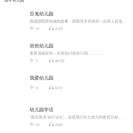
国学幼儿园
百鬼幼儿园
根据阴阳师改编的故事，跟随茨木和酒吞一起来上百鬼幼儿园吧！（目前已停更）
47
3.4万
班班幼儿园
看看顶级班班～非原创x3喜欢订阅..............
6
88.9万
我爱幼儿园
6
5221
幼儿园学话
“能言善演·知行达礼”，这是我们长久致力的教育目标。 我们努力把艺术教育和素质教育成功对接，我们用心把专业 教育和大众教育完美融合。 从1996年——创业之初，我们曾把口才教师拟作为“医生”、 “教练”和“导演”，并以此作为我们自己的工作方向和行业标准： 有那么多母语发音不准、口语表达不清的孩子需要“医生”； 有那么多天资聪慧的孩子如果经过专业“教练”的调教，就会举止 出众、仪态高雅；“孩子们都是天生的演员”，我们就是“导演”， 挖掘他们的天分，为孩子们在人生的舞台上有更多的精彩！ 就是我们现在做的，未来要做的，并且一直要做的事业！ 我们可能更了解孩子！我们可能找到了教育的真谛！我们知道 孩子需要什么，我们了解家长需要什么，我们也清楚能为社会奉献 什么！艺术是美好的，教育是高尚的，在我们这里你会看到孩子们 快乐地改变和提高。 如今，我们已经有了“全景纷呈教学法”、“习惯矫正教学法”、 “一气呵成教学法”；有了“艺素融合教育方略”；有了五大运作 体系；有了这套幼儿园专用系列教材；有了父母教育能力训练系列 教材；有了上至东北下至江南的上百家分校，将来我们还会有…… 为了孩子我们一直在努力！ 欢迎来亲自体验，并真诚相邀 —— 与我们同行！
10
2529