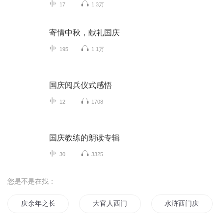
17
1.3万
寄情中秋，献礼国庆
195
1.1万
国庆阅兵仪式感悟
12
1708
国庆教练的朗读专辑
30
3325
您是不是在找：
庆余年之长歌行
大官人西门庆
水浒西门庆