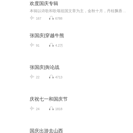
欢度国庆专辑
本辑以诗歌和歌颂祖国文章为主，金秋十月，丹桂飘香，在这个充满丰收喜悦的季节里，我们满怀激动和自豪，迎来了中华人民共和国76周年华诞。这不仅是一个庄重的纪念日，更是全体中华儿女共同欢庆的盛大的节日，承载着深厚的民族情感和历史意义.
167
6788
张国庆|穿越牛熊
91
4.2万
张国庆|舆论战
22
4713
庆祝七一和国庆节
24
1818
国庆出游去山西