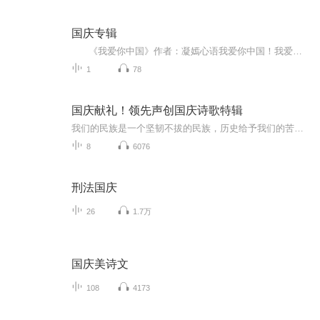
国庆专辑
《我爱你中国》作者：凝嫣心语我爱你中国！我爱你春天蓬勃的秧苗；我爱你秋日金黄的硕果。我爱你中国！我爱你青松气质，我爱你红梅品格！我爱你家乡的甜蔗好像乳汁滋润着我的心窝。我爱你中国，我要把最美的歌儿献给你，我的母亲我的祖国。我爱你中国，我爱...
1
78
国庆献礼！领先声创国庆诗歌特辑
我们的民族是一个坚韧不拔的民族，历史给予我们的苦难都变成了闪着金光的勋章！我们的国家是一个龙腾虎跃的国家，那条巨龙正以不可阻挡之势崛起于神奇的东方！------------------------------------------------值此祖国70周年华诞之际，领先声创以诗歌向祖国献礼！用我们的声音、用我们的热血、用我们的灵魂诵读经典爱国篇章，歌颂我们的祖国！永远繁荣富强！
8
6076
刑法国庆
26
1.7万
国庆美诗文
108
4173