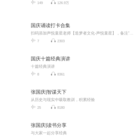
149
126.9万
国庆诵读打卡合集
扫码添加声悦童星老师【造梦者文化-声悦童星】，备注“诵读打卡”报名，已添加好友的，直接发送“诵读打卡”报名，报名成功后进入社群。
7
2303
国庆十篇经典演讲
十篇经典演讲
8
8361
张国庆|智谋天下
从历史与现实中吸取教训，积累经验
25
8180
张国庆|读书分享
与大家一起分享经典