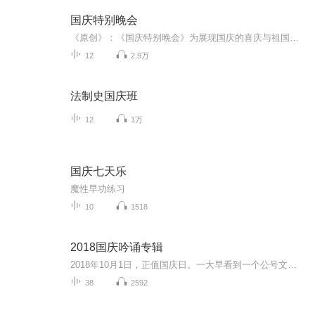
国庆特别晚会
《原创》：《国庆特别晚会》为展现国庆的喜庆与祖国的深情我将以具体的场景切入从清晨升旗的庄严到街头巷尾的欢庆到历史与当下的交融，用优美的笔触传递对祖国的热爱与自豪！用诗歌和情感美文形式，歌颂祖国的繁荣富强，祝人民幸福安康！
12
2.9万
法制史国庆班
12
1万
国庆七天乐
魔性早功练习
10
1518
2018国庆吟诵专辑
2018年10月1日，正值国庆日。一大早看到一个公号文章，正是文天祥的《己卯十月一日至燕越五日罹狴犴有感而赋》。当然，彼十一非当今的十一。不过数字的巧合还是让人感触，今天拿来读一读，体味一番历史英杰的民族情怀，恰也当时。 根据诗题来看，这组诗是写于十月一日至十月五日之间，是文天祥被俘之后所作，这些诗作不仅有凛凛正气，更也能看的到他百端交集的复杂情感。另一首于右任先生的《望大陆》，微信公号有称《望乡》，一句“山之上国之殇”荡气回肠，一并兴起拿来读了一读。仓促间多有瑕疵...
38
2592