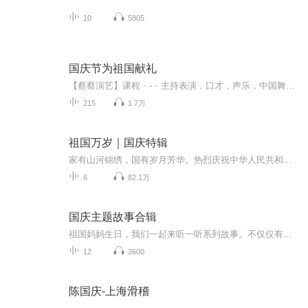
10
5805
国庆节为祖国献礼
【蔡蔡演艺】课程﹣-﹣主持表演，口才，声乐，中国舞，民族舞。独特的小舞台，专业的录音棚，每一位同学都能成为优秀的小明星。独特的教学模式，轻松上课，快乐学习！知名主持人，舞蹈家，高级教师任职授课！江南总校：河沟街42号三楼 18545856430江北分校...
215
1.7万
祖国万岁｜国庆特辑
家有山河锦绣，国有岁月芳华。热烈庆祝中华人民共和国成立73周年！
6
82.1万
国庆主题故事合辑
祖国妈妈生日，我们一起来听一听系列故事。不仅仅有《我的祖国》，还有红军故事，也有关于战争的故事，让大家体会到和平年代的不易。
12
2600
陈国庆-上海滑稽