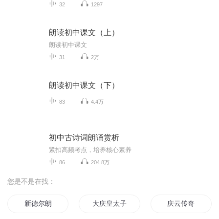
32
1297
朗读初中课文（上）
朗读初中课文
31
2万
朗读初中课文（下）
83
4.4万
初中古诗词朗诵赏析
紧扣高频考点，培养核心素养
86
204.8万
您是不是在找：
新德尔朗
大庆皇太子
庆云传奇