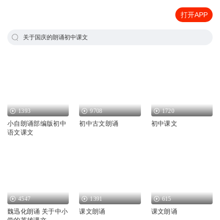
打开APP
关于国庆的朗诵初中课文
1393
9708
1720
小自朗诵部编版初中
初中古文朗诵
初中课文
语文课文
4547
1391
615
魏迅化朗诵 关于中小
课文朗诵
课文朗诵