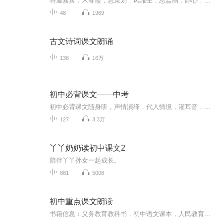
特邀嘉宾：宋春霞；总策划：凤雏生；总监制：静心；总导演：化虹；执行总监：莺子；主持人：静心 化虹
48
1969
古文诗词课文朗诵
136
16万
初中必背课文——中考
初中必背课文随身听，声情演绎，代入情境，灌耳音，更配以符合情境之音乐，配以文稿、古文文字释义及全文译文，轻松走进课文，轻松掌握课文精髓！
127
3.3万
丫丫奶奶读初中课文2
陪伴丫丫孙女一起成长。
881
5008
初中重点课文朗读
书籍信息：义务教育教科书，初中语文课本，人民教育出版社节目主题：初中课文朗读适合谁听：小升初的初中学员们主播介绍：跟随自己学历，带你们一起学习主播寄语：祝你们前程似锦，在初中学习中金榜题名更新频率：一星期一集，有些懒，但七上课本争取在暑...