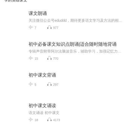
学的英雄课文
课文朗诵
关注微信公众号eduddd，期待更多语文学习及方法的相关资料。
7
977
初中必备课文知识点朗诵|适合随时随地背诵
专辑声音附带阿尔法脑波音乐，辅助学习，加强记忆力我学习一直有一个秘诀，就是听录音。英语反复听录音，到了考试没有一道对话填空题考得住我，几个星期课文就全背下来了，效果非常好。但是市面上鲜有语文的录音，我为了让更多人享受到这种方法的便利，就...
15
770
初中课文背诵
5
297
初中课文诵读
语文诵读 初中课文
18
4173