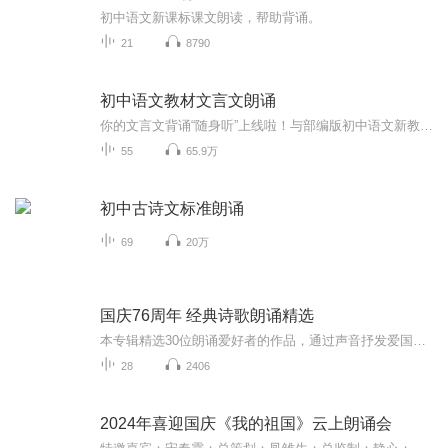
初中语文新课标课文朗读，帮助背诵。
21
8790
初中语文教材文言文朗诵
你的文言文背诵“随身听”上线啦！与部编版初中语文新教材配套，每日五分钟，必背古文轻松记忆~【专辑特点】全面：部编版教材文言文全涵盖，外加精选经典文言文，带你畅游文言世界纯享：无嘈杂配乐、知名主播标准范读，带你领略文言之美【适合谁听】1.中学生：随时随地全面备考，攻克文言文记忆难关2.小学生：培养语感，由易入难，积淀文学素养，为日后学习奠定基础3.对文言文有兴趣的听众：纯享范读带你领略文言之美
55
65.9万
初中古诗文标准朗诵
69
20万
国庆76周年 经典诗歌朗诵精选
本专辑精选30位朗诵爱好者的作品，通过声音抒发爱国之情
28
2406
2024年喜迎国庆《我的祖国》云上朗诵会