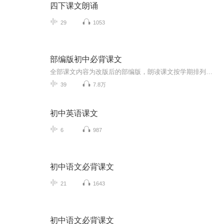
四下课文朗诵
29
1053
部编版初中必背课文
全部课文内容为改版后的部编版，朗读课文按学期排列，七年级上—九年级下本专辑为音频配上文字，以便大家更好的记忆！ 汉字是最美的语言。在我们的心里，她犹如生命，她犹如灵魂。她是民族的崛起，她是民族的精神。她美丽的动人，更顽强不屈--是世界最美的语言。这就是我深爱的汉语……汉字是充满智慧的语言符号。它是音、形、义的结合体，这是世界上任何一个国家的文字所无法比拟的。汉语一字一音，每个音又分为四个音调，因此读起来响亮清晰，婉转动听，有节奏感，有音乐美，是世界上最美的语言。汉字...
39
7.8万
初中英语课文
6
987
初中语文必背课文
21
1643
初中语文必背课文