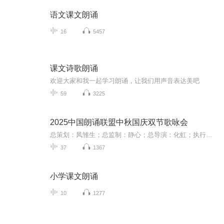
语文课文朗诵
16
5457
课文诗歌朗诵
欢迎大家和我一起学习朗诵，让我们用声音表达美吧
59
3225
2025中国朗诵联盟中秋国庆双节歌咏会
总策划：凤雏生；总监制：静心；总导演：化虹；执行总监：莺子；执行导演：橙夏；主持人：静心、化虹、橙夏
37
1367
小学课文朗诵
10
1277