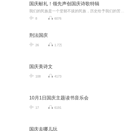
国庆献礼！领先声创国庆诗歌特辑
我们的民族是一个坚韧不拔的民族，历史给予我们的苦难都变成了闪着金光的勋章！我们的国家是一个龙腾虎跃的国家，那条巨龙正以不可阻挡之势崛起于神奇的东方！------------------------------------------------值此祖国70周年华诞之际，领先声创以诗歌向祖国献礼！用我们的声音、用我们的热血、用我们的灵魂诵读经典爱国篇章，歌颂我们的祖国！永远繁荣富强！
8
6076
刑法国庆
26
1.7万
国庆美诗文
108
4173
10月1日国庆主题读书音乐会
17
6191
国庆去哪儿玩