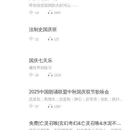
带你游览祖国的大好河山……
14
2687
法制史国庆班
12
1万
国庆七天乐
魔性早功练习
10
1518
2025中国朗诵联盟中秋国庆双节歌咏会
总策划：凤雏生；总监制：静心；总导演：化虹；执行总监：莺子；执行导演：橙夏；主持人：静心、化虹、橙夏
37
1367
免费|亡灵召唤|玄幻奇幻&亡灵召唤&水泥不是泥