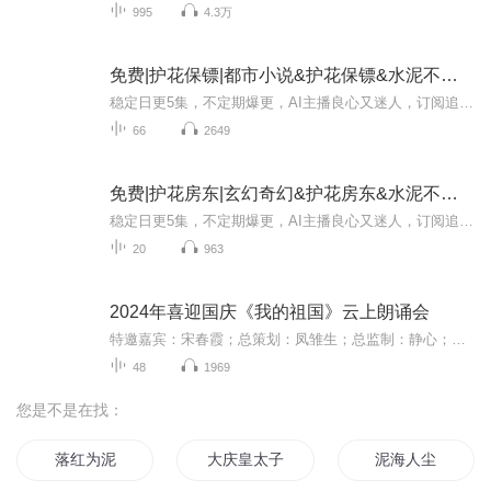
995
4.3万
免费|护花保镖|都市小说&护花保镖&水泥不是泥
稳定日更5集，不定期爆更，AI主播良心又迷人，订阅追更不迷路！ 【内容简介】 著名的特工欧洁明离开基地之后回到了都市，机缘巧合的进入了售楼部，接着一个个美女就出现在了他的生活中。为了完成这些美女们交代的任务，欧洁明不得不使出浑身解数，当然...
66
2649
免费|护花房东|玄幻奇幻&护花房东&水泥不是泥
稳定日更5集，不定期爆更，AI主播良心又迷人，订阅追更不迷路！ 【内容简介】 什么？你和我比有钱？小爷住最豪华的别墅，开限量版的车，用钱能够把你给火化了。想泡我别墅里的妹子？小心我打得你找不到北，那是小爷的猎物。想找我别墅里妹子的麻烦？小...
20
963
2024年喜迎国庆《我的祖国》云上朗诵会
特邀嘉宾：宋春霞；总策划：凤雏生；总监制：静心；总导演：化虹；执行总监：莺子；主持人：静心 化虹
48
1969
您是不是在找：
落红为泥
大庆皇太子
泥海人尘