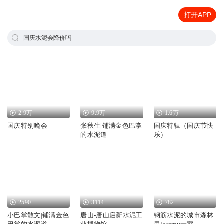
打开APP
国庆水泥会降价吗
2.9万
9.9万
1.6万
国庆特别晚会
张秋生|铺满金色巴掌
国庆特辑（国庆节快
的水泥道
乐）
2590
3114
782
小巴掌散文|铺满金色
唐山-唐山启新水泥工
钢筋水泥的城市森林