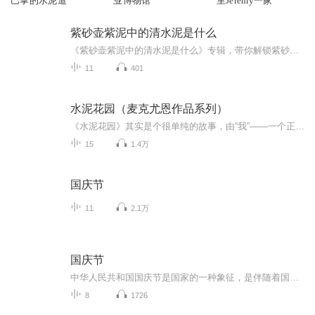
巴掌的水泥道
业博物馆
里Jeremy一家
紫砂壶紫泥中的清水泥是什么
《紫砂壶紫泥中的清水泥是什么》专辑，带你解锁紫砂界的神秘物种！10个免费音频，系统揭秘清水泥的奥秘，从入门到精通，一篇不落。付费音频？那可是王炸！深度剖析，10篇精华文章，让你彻底搞懂紫砂壶紫泥中的清水泥。想成为紫砂界的大佬？这专辑，你得听！
11
401
水泥花园（麦克尤恩作品系列）
《水泥花园》其实是个很单纯的故事，由“我”——一个正值青春叛逆期的十五岁少年杰克絮絮叨叨地讲述出来。杰克和父母及姐姐弟弟妹妹共同生活在一幢荒岛般孤立、封闭的房子里，房子里有个不小的地窖，而房子的周围是一片荒野。父亲因心脏病突然离世，父亲...
15
1.4万
国庆节
11
2.1万
国庆节
中华人民共和国国庆节是国家的一种象征，是伴随着国家的出现而出现的。让我们用诗歌朗诵歌颂祖国的繁荣富强，国泰民安。
8
1726