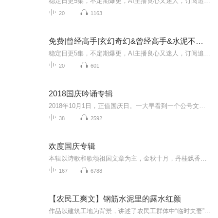
稳定日更5集，不定期爆更，AI主播良心又迷人，订阅追更不迷路！ 【内容简介】 真实版全息网游《无双天下》横空出世，吸引了万千玩家加入其中。展露头角的曾经高手薛穆白获得了隐藏职业的任务，且看曾经高手如何威震江湖，谱写亡灵召唤的传说…… 【...
20
1163
免费|曾经高手|玄幻奇幻&曾经高手&水泥不是泥
稳定日更5集，不定期爆更，AI主播良心又迷人，订阅追更不迷路！ 【内容简介】 一款名为《无双天下》的全息网游横空出世，吸引了数亿玩家加入。薛穆白获得了提前进入游戏的机会，曾经的高手蓄势待发，抢BOSS，驯神兽，擒美女，霸天下…… 【作者介绍...
20
601
2018国庆吟诵专辑
2018年10月1日，正值国庆日。一大早看到一个公号文章，正是文天祥的《己卯十月一日至燕越五日罹狴犴有感而赋》。当然，彼十一非当今的十一。不过数字的巧合还是让人感触，今天拿来读一读，体味一番历史英杰的民族情怀，恰也当时。 根据诗题来看，这组诗是写于十月一日至十月五日之间，是文天祥被俘之后所作，这些诗作不仅有凛凛正气，更也能看的到他百端交集的复杂情感。另一首于右任先生的《望大陆》，微信公号有称《望乡》，一句“山之上国之殇”荡气回肠，一并兴起拿来读了一读。仓促间多有瑕疵...
38
2592
欢度国庆专辑
本辑以诗歌和歌颂祖国文章为主，金秋十月，丹桂飘香，在这个充满丰收喜悦的季节里，我们满怀激动和自豪，迎来了中华人民共和国76周年华诞。这不仅是一个庄重的纪念日，更是全体中华儿女共同欢庆的盛大的节日，承载着深厚的民族情感和历史意义.
167
6788
【农民工爽文】钢筋水泥里的露水红颜
作品以建筑工地为背景，讲述了农民工群体中“临时夫妻”这一特殊现象。由于长期分居、情感缺失，部分男女工友在工地形成非婚姻关系的情感共同体，通过同居或互助形式满足情感与生理需求。