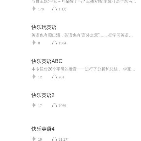
节目主题:早安～耳朵醒了吗？主播介绍:米娅吖是个菜鸟玩家～在发现的路上愉悦奔跑�主播寄语:每一个你都值得温柔以待�更新频率:每天清晨不见不散
178
1.1万
快乐玩英语
英语也有顺口溜，英语也有“言外之意”...... 把学习英语当作快乐游戏，来玩玩吧
8
1384
快乐英语ABC
本专辑对26个字母的发音一一进行了分析和总结， 学完本课程您将会对字母发音有总体认识， 对单词的拼读，及字母组合发音有整体的认知， 对学自然拼读的学习者来说，有更深更广的了解，能够快速掌握英语单词的拼读及发音
12
781
快乐英语2
17
7969
快乐英语4
19
31.1万