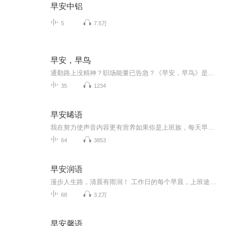
早安中铝
5
7.5万
早安，早鸟
通勤路上没精神？职场能量已告急？《早安，早鸟》是你专属的晨间职场能量棒！我们专注在上班路上，为你快速充电，提供5分钟就能听完的极致干货。 在这里，你能获得：√ 高效技巧：Excel秘籍、时间管理法则，让你效率翻倍。√ 沟通艺术：汇报、谈判、跨部门...
35
1234
早安晞语
我在努力使声音内容更有营养如果你是上班族，每天早晨我们一起开启全新的每一天，元气满满新生活如果你是学生，我希望我们都能陪伴彼此一起记录点滴成长，记录你我的生活，让时间证明一切努力，舒服，艰难，希望都是成长的必不可缺。我很庆幸您能看见这些文字，我只想用我的早安电台用最温暖的声音送到您的耳朵里。我只想变得更好，坚持更新，让更多人在清晨醒来有我的陪伴。你可以在微博搜索：晞晞电台123找到我，也可以微信搜索xixidiantai123与我交流沟通，分享你的故事；我还有一个极其不成熟的...
64
3853
早安润语
漫步人生路，清晨有雨润！ 工作日的每个早晨，上班途中，打开喜马拉雅，收听“早安润语”，智慧文字，温暖语音，经典诗歌，怀旧金曲，陪伴各位上班、上学或者创业的路上！ “早安润语”，是由著名互联网跨界人士赵雨润先生担任主播并制作的“人生情怀晨读之选”，目前为中欧等一流商学院校友各大社群强力推荐！ 赵雨润：中欧商学院EMBA，UBI比利时商学院DBA工商管理博士。横跨互联网、娱乐、游戏、媒体等多领域。 曾担任盛大影视CEO、盛大游戏制作人、第九城市公关总监、英特尔Intel亚太区市场经理、搜狐高级市场经理、SMG东方电视台主持人、导演等。被誉为"中国微电影创新之父"。曾担任“微乐动态壁纸”创业合伙人，被美国上市公司收购。著名电视职场导师和主持人，“波士堂”、“上班这点事”、“谁来一起午餐”常驻嘉宾，同时也是“合播中国直播行业社群“创始人。 目前，连续创业，创立“合领科技”，推出“纷说”知识社群分享平台，打造各大知识领域的个人超级IP。
68
3.2万
早安馨语