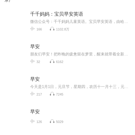
乐）
千千妈妈：宝贝早安英语
微信公众号：千千妈妈儿童英语。宝贝早安英语，由哈佛北大学霸创立，每天五分钟，专业的宝贝零基础口语线上课程。
166
1102.8万
早安
朋友们早安！把昨晚的疲惫留在梦里，醒来就带着全新的勇气出发吧。不必纠结昨天没做好的事，也不用焦虑今天要面对的挑战，每一个清晨都是重新开始的机会——穿好衣服、吃份热乎早餐，哪怕只是迈出家门时晒到的第一缕阳光，都是生活给的小鼓励，新一天，全...
32
6162
早安
今天是1月1日，元旦节，星期四，农历十一月十三，元旦，是人们为了庆祝新年开始的第一天而设定的节日，即公历的1月1日，是世界多数国家通称的“新年”。元，谓“始”，凡数之始称“元”；旦，谓“日”；“元旦”即“初始之日”的意思。“元旦”通常指历法...
217
7245
早安
126
5029