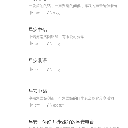
一段简短的话，一声温馨的问侯，愿我的声音能伴着你开启美好的一天！
882
3.2万
早安中铝
中铝河南洛阳铝加工有限公司分享
28
1.5万
早安晨语
32
1.3万
早安中铝
中铝集团独创的一个集团级的日常安全教育分享活动，由所属企业各级领导和员工讲述安全理念、员工亲身经历、经验、案例、警示、“吓一跳”的不安全行为等，诠释安全的道理，使员工收听分享后从中得到启示，达到安全警示教育、提高职业健康安全意识、进而改...
377
688.5万
早安，你好！-米娅吖的早安电台