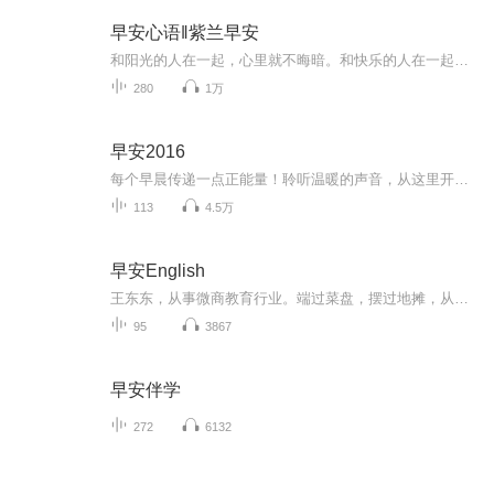
早安心语‖紫兰早安
和阳光的人在一起，心里就不晦暗。和快乐的人在一起，嘴角就经常笑。和进取的人在一起，行动就不落后，和大方的人在一起，处事就不小气，和睿智的人在一起，遇事就不迷茫，和聪明的人在一起，做事就变机敏。与优秀之人做朋友，可借人之智完善自己。学最好的别人，做成功的自己。
280
1万
早安2016
每个早晨传递一点正能量！聆听温暖的声音，从这里开始美好的一天~
113
4.5万
早安English
王东东，从事微商教育行业。端过菜盘，摆过地摊，从无背景没人脉，迷茫无望到找到方向死磕2年坚持不懈，凭借真实，坚持，抓住移动互联网机遇，帮助服务影响千万微商人次,专注服务于一线拼搏的个人微商找到方向，实现自我价值。2015年创建王东东商学院，拥有几千位付费学员。微信：370840134 添加备注（学习）无备注不通过！
95
3867
早安伴学
272
6132