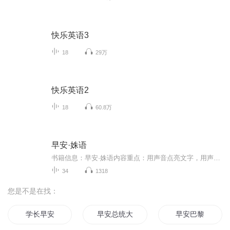
快乐英语3
18
29万
快乐英语2
18
60.8万
早安·姝语
书籍信息：早安·姝语内容重点：用声音点亮文字，用声音点亮幸福，这里是早安·姝语每天向您说早安！新的一天，早安加油！2023我们不见不散！推荐人群：这里是早安·姝语～励志语录，正能量满满，适合收听➕订阅哦！让我们一起走进2023，陪伴2023，成长202...
34
1318
您是不是在找：
学长早安
早安总统大人
早安巴黎