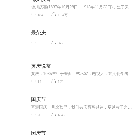
德川庆喜(1837年10月28日―1913年11月22日)，生于天保八年9月29日(1837年10月28日)，卒于大正二年(1913年)11月22日。江户幕府第15代将军，也是末代将军。水户藩主德川齐昭的第七子。德川庆喜是德川幕府中的末代将军，被称为最后的”日本王“，也是德川幕府...
184
19.4万
景荣庆
3
827
黄庆说茶
黄庆，1965年生于普洱，艺术家，电视人，茶文化学者，澜沧古茶首席文化官。著有《古茶古道古风》《古茶传奇》等著作，《千年茶韵》纪录片制作人，茶界大型茶山行活动“寻味问茶”的学术导师。他的狂草书法，将澜沧江的生命律动赓续在鬼神莫测的笔锋；他的摄影机，赶在茶叶文明遗迹被现代破坏之前就收录下那段古朴神秘的历史；他的著作，是茶马古道上的孑立行走的背影。他独到的茶理见解，以及用自己的脚步丈量云南每一寸土地的沧桑，都令茶友为之着迷。我们在此听他讲述，关于世界茶树起源地澜沧江流域古茶文明的...
14
1万
国庆节
喜迎国庆十月欢歌里，我们共庆辉煌过往，更以赤子之心，向未来书写滚烫的誓言——这盛世，值得我们以热爱相拥。
20
4542
国庆节