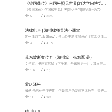
《曾国藩传》何国松照见世界|洞达学问博览群书A79
《曾国藩传》何国松照见世界|洞达学问|博览群书A79
59
8375
法律电台 | 湖州律师普法小课堂
湖州律师“Talk Show”，是由位于浙江湖州的浙江常益律师事务所的小律师们，定期发布的普法小课堂。俗话说：“技多不压身。”希望小伙伴们能从我们的努力宣讲中有所收获，我们将更加努力！
48
4.5万
苏东坡断案传奇（湖州篇，张旭军 著）
文学家、书画家苏轼（字子瞻、号东坡居士），其文汪洋恣肆、浩浩汤汤；子瞻作词趿铁鞋，执铜琵琶唱“大江东去”，东坡断案驱麟蛟，握度牒斥魑魅魍魉。《苏东坡断案传奇》玄妙、神奇，处处彰显智慧，满纸喷洒才思。
196
2万
孟庆泽松
虽然 他已处于变声期，但是音乐的梦想不愿放弃，歌声中有着他倔强的努力，永不服输才是他生活的准则。学打鼓，学双排键，学唱歌，他在业余时间不停地追逐着自己的梦想，祝福他吧！未来的成功达人！
11
923
德川庆喜