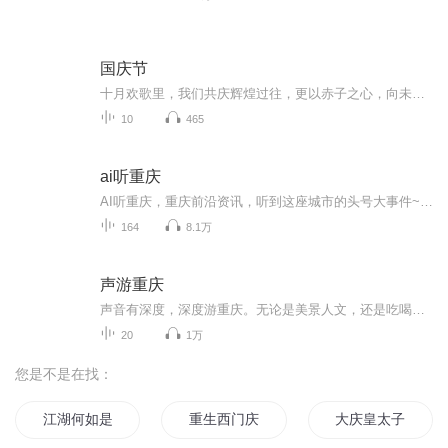
国庆节
十月欢歌里，我们共庆辉煌过往，更以赤子之心，向未来书写滚烫的誓言——这盛世，值得我们以热爱相拥。
10
465
ai听重庆
AI听重庆，重庆前沿资讯，听到这座城市的头号大事件~~保存下图二维码 微信扫码加入官方听友群 定期粉丝福利放送！我们群里约！1.重庆耳朵所有节目抢先听...
164
8.1万
声游重庆
声音有深度，深度游重庆。无论是美景人文，还是吃喝玩乐，爱玩达人带你声游重庆~
20
1万
您是不是在找：
江湖何如是
重生西门庆
大庆皇太子