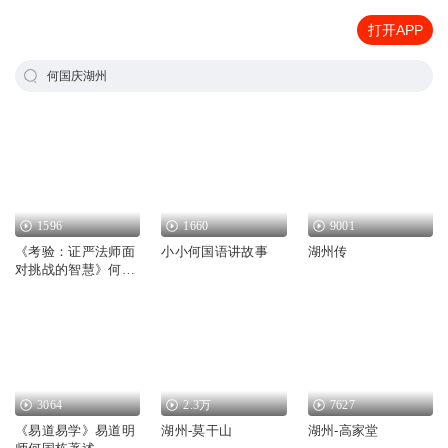
打开APP
何国庆湖州
1596
1660
9001
《考验：证严法师面
小小何国语讲故事
湖州传
对挑战的智慧》何国
庆
3064
2.3万
7627
《易道易学》易道明
湖州-莫干山
湖州-高家堂