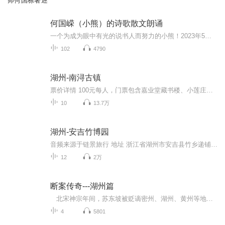
师何国栋著述
何国嵘（小熊）的诗歌散文朗诵
一个为成为眼中有光的说书人而努力的小熊！2023年5月第一次登台演出到2024年7月25日结束，第一阶段的沉淀结束。感谢一路支持我的人，我会开个新专辑继续我的有声之路。
102
4790
湖州-南浔古镇
票价详情 100元每人，门票包含嘉业堂藏书楼、小莲庄、张石铭旧宅、张静江故居、刘氏梯号（俗称“红房子”）、广惠宫、百间楼、南浔商会、求恕里九大景点。 适宜 四季皆宜 电话 0572-3018052 简介 哈喽，现在您看到的就是南浔古镇啦，很开心为您讲解南浔古镇。 南浔古镇位于湖州市南浔区东部，毗邻江苏，是江南六大古镇之一。这里古迹众多，并与自然和谐地融为一体，充满着浓郁的历史文化底蕴和灵气。 提到南浔啊，不得不跟您聊聊这里的蚕丝，这里的蚕丝也叫“湖丝”，建成于1252年的南浔镇，素有 “丝绸之府”的美称。在1851年的伦敦世博会上，原产于南浔的湖丝作为代表中国参展的唯一展品一举夺得金银奖牌各一枚。因此，湖丝作为一著名的产品在近代大量被出售，当年，镇上出现了一大批靠经营蚕丝发家致富的商人，是中国最大的丝商群体。正因如此，南浔镇成为了“耕桑之富，甲于浙右”的浙江雄镇。 下面说说这儿的历史遗存吧。这里拥有被誉为“古桥之乡”的双林镇，该镇是全国古桥保存得最集中，最完整的地区之一；又有被誉为“湖笔之都，蚕花圣地”的善琏镇；更有小莲庄，嘉业堂藏书楼，百间楼等独具江南风情的明清古建筑群。值得一提的是：嘉业藏书楼与小莲庄隔溪毗邻，因清朝最后一个皇帝——溥仪所赠“钦若嘉业”的九龙金匾而得名。该楼规模宏大，藏书丰富，原书楼与园林合为一体，以收藏古籍闻名，是中国近代著名的私家藏书楼之一。 景区没有太多现代商业化的喧嚣，有的是相当怀旧的橘红糕，松软清香的定胜糕以及酥松爽口的双林姑嫂饼，斑驳的石板路和蜿蜒的小河道。原生居民的生活方式始终未改，他们在河中浣洗，河边饮早茶，这种生活方式就像一汪清泉，洗涤现代人的心灵。 好了，关于南浔古镇就先和您说这么多，您准备好进入这个充满宁静的镇子了吗？现在，就让我们进入小镇一探究竟吧！ 音频来源于链景旅行
10
13.7万
湖州-安吉竹博园
音频来源于链景旅行 地址 浙江省湖州市安吉县竹乡递铺镇安吉县S04 票价描述 时间7：30 售票 开放时间 夏天：07:30~17:00 冬天：08:00~16:30 乘车信息 （1）杭州汽车北站，30分中一班快客至安吉，安吉汽车站有中巴车至竹博园景区。（2）杭州汽车北站，乘至...
12
2万
断案传奇---湖州篇
北宋神宗年间，苏东坡被贬谪密州、湖州、黄州等地任地方官员期间，经历了一段又一段紧张刺激、复杂诡异的命案破解。 本书采用中国传统公案小说形式，结合西方侦探小说元素，着重于小说悬疑推理性、故事性，又赋予传统的文学性、历史性，故事情节...
4
5801