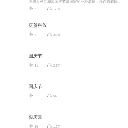
中华人民共和国国庆节是国家的一种象征，是伴随着国家的出现而出现的。让我们用诗歌朗诵歌颂祖国的繁荣富强，国泰民安。
8
1726
庆贺科仪
4
3638
国庆节
11
2.1万
国庆节
3
543
梁庆云
39
1.2万