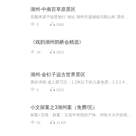
湖州-中南百草原景区
音频来源于链景旅行 地址 湖州市递铺镇马鞍山村 票价描述 成人票120元；1.2米以下的儿童免费；1.2-1.5米儿童、学生、60周岁以上老人凭证半价。 开放时间 夏令7:30-17:30；冬令8:00-17:00 乘车信息 安吉县汽车站前的小广场上每30分钟有直达景区的专线车，票...
5
9160
《戏韵湖州鹊桥会精选》
24
2013
湖州-金钉子远古世界景区
票价详情 成人票72元；1.2米以下的儿童免票；1.2-1.4米之间的儿童半价。 适宜 四季皆宜 电话 (0572)6795333 简介 您好，我们现在来到的是世界级地质遗址保护区——金钉子远古世界景区。金钉子远古世界位于浙江省湖州市长兴县，在这里有着地质历史上三个最...
5
5212
小文探案之3湖州案（免费/完）
探案+言情：探案：古庙中奇怪的尸体、州衙大火中的焦尸、州衙边花街柳巷里被杀的女子……再次把小文拖进了一桩离奇的案子……...
52
11.8万