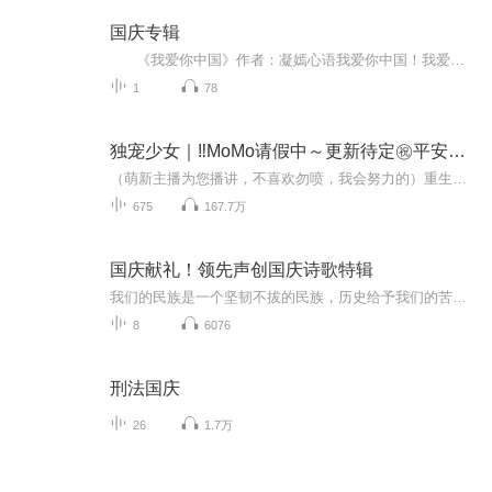
国庆专辑
《我爱你中国》作者：凝嫣心语我爱你中国！我爱你春天蓬勃的秧苗；我爱你秋日金黄的硕果。我爱你中国！我爱你青松气质，我爱你红梅品格！我爱你家乡的甜蔗好像乳汁滋润着我的心窝。我爱你中国，我要把最美的歌儿献给你，我的母亲我的祖国。我爱你中国，我爱...
1
78
独宠少女｜‼️MoMo请假中～更新待定㊗️平安喜乐
（萌新主播为您播讲，不喜欢勿喷，我会努力的）重生前，她被父母抛弃，被白莲花妹妹利用和杀害。重生后，她脚踢渣渣，虐极品。网络疯传秦笙被包.养？一群计算机疯子：“我们去黑了键盘侠的电脑。”第一大导演：“老板，剧本你写了吗？”医学泰斗：“笙笙，...
675
167.7万
国庆献礼！领先声创国庆诗歌特辑
我们的民族是一个坚韧不拔的民族，历史给予我们的苦难都变成了闪着金光的勋章！我们的国家是一个龙腾虎跃的国家，那条巨龙正以不可阻挡之势崛起于神奇的东方！------------------------------------------------值此祖国70周年华诞之际，领先声创以诗歌向祖国献礼！用我们的声音、用我们的热血、用我们的灵魂诵读经典爱国篇章，歌颂我们的祖国！永远繁荣富强！
8
6076
刑法国庆
26
1.7万