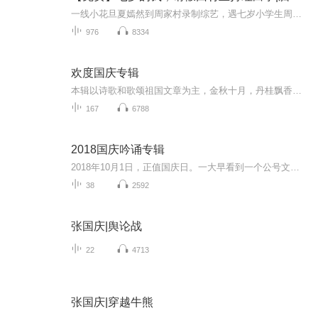
一线小花旦夏嫣然到周家村录制综艺，遇七岁小学生周尘。周尘成熟稳重，令众人惊讶。原来他是周氏宗族辈分最高者，此番请假回村主持喜丧。周尘前世是风水大师，面对邀请欣然应允，精彩故事由此展开。
976
8334
欢度国庆专辑
本辑以诗歌和歌颂祖国文章为主，金秋十月，丹桂飘香，在这个充满丰收喜悦的季节里，我们满怀激动和自豪，迎来了中华人民共和国76周年华诞。这不仅是一个庄重的纪念日，更是全体中华儿女共同欢庆的盛大的节日，承载着深厚的民族情感和历史意义.
167
6788
2018国庆吟诵专辑
2018年10月1日，正值国庆日。一大早看到一个公号文章，正是文天祥的《己卯十月一日至燕越五日罹狴犴有感而赋》。当然，彼十一非当今的十一。不过数字的巧合还是让人感触，今天拿来读一读，体味一番历史英杰的民族情怀，恰也当时。 根据诗题来看，这组诗是写于十月一日至十月五日之间，是文天祥被俘之后所作，这些诗作不仅有凛凛正气，更也能看的到他百端交集的复杂情感。另一首于右任先生的《望大陆》，微信公号有称《望乡》，一句“山之上国之殇”荡气回肠，一并兴起拿来读了一读。仓促间多有瑕疵...
38
2592
张国庆|舆论战
22
4713
张国庆|穿越牛熊