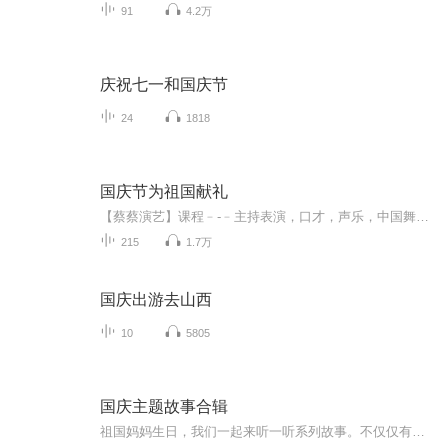
91
4.2万
庆祝七一和国庆节
24
1818
国庆节为祖国献礼
【蔡蔡演艺】课程﹣-﹣主持表演，口才，声乐，中国舞，民族舞。独特的小舞台，专业的录音棚，每一位同学都能成为优秀的小明星。独特的教学模式，轻松上课，快乐学习！知名主持人，舞蹈家，高级教师任职授课！江南总校：河沟街42号三楼 18545856430江北分校...
215
1.7万
国庆出游去山西
10
5805
国庆主题故事合辑
祖国妈妈生日，我们一起来听一听系列故事。不仅仅有《我的祖国》，还有红军故事，也有关于战争的故事，让大家体会到和平年代的不易。