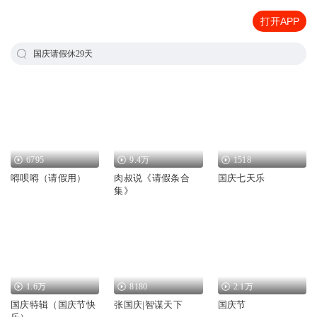
打开APP
国庆请假休29天
6795
9.4万
1518
嘚呗嘚（请假用）
肉叔说《请假条合
国庆七天乐
集》
1.6万
8180
2.1万
国庆特辑（国庆节快
张国庆|智谋天下
国庆节