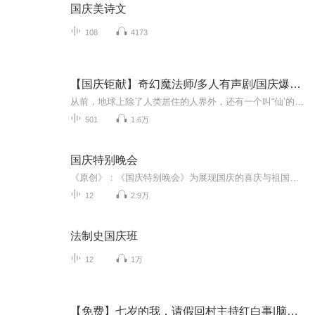
国庆美诗文
108
4173
【国庆钜献】奇幻魔法师/多人有声剧/国庆爆更七天乐
从前，地球上除了人类居住的人界外，还有一个叫“仙’的种族，居住在一个叫'地海”的异世界--也就是所谓的仙界。海内有三岛，上岛蓬菜，居神仙，中岛美蓉，居天仙，下岛源，居地仙。三岛中央，是考较群仙功力的场所--紫府。仙族族人考核升级，可以由地仙升...
501
1.6万
国庆特别晚会
《原创》：《国庆特别晚会》为展现国庆的喜庆与祖国的深情我将以具体的场景切入从清晨升旗的庄严到街头巷尾的欢庆到历史与当下的交融，用优美的笔触传递对祖国的热爱与自豪！用诗歌和情感美文形式，歌颂祖国的繁荣富强，祝人民幸福安康！
12
2.9万
法制史国庆班
12
1万
【免费】七岁的我，请假回村主持红白事|脑洞|直播