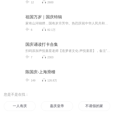
12
2600
祖国万岁｜国庆特辑
家有山河锦绣，国有岁月芳华。热烈庆祝中华人民共和国成立73周年！
6
82.1万
国庆诵读打卡合集
扫码添加声悦童星老师【造梦者文化-声悦童星】，备注“诵读打卡”报名，已添加好友的，直接发送“诵读打卡”报名，报名成功后进入社群。
7
2303
陈国庆-上海滑稽
149
126.8万
您是不是在找：
一人有庆
嘉庆皇帝
不请假的家禽