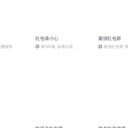
红包请小心
最强红包群
 免费收听
第190集 徐瑾出现
最强红包群 第
者【完】