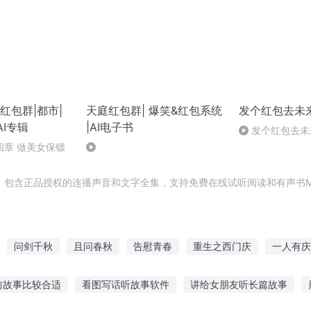
红包群|都市|
天庭红包群| 爆笑&红包系统
发个红包去未
AI专辑
|AI电子书
发个红包去未来
四章 做美女保镖
，包含正品授权的连播声音和文字全集，支持免费在线试听阅读和有声书M
问剑千秋
且问春秋
告慰青春
重生之西门庆
一人有庆
庆云传奇
嘉庆皇帝
重生西门庆
春秋问鼎记
普天同庆
前故事比较合适
看图写话听故事软件
讲给女朋友听长篇故事