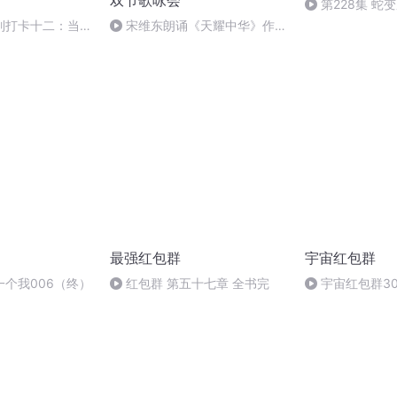
双节歌咏会
第228集 蛇
列打卡十二：当阳
宋维东朗诵《天耀中华》作
者：碑林路人
最强红包群
宇宙红包群
个我006（终）
红包群 第五十七章 全书完
宇宙红包群30