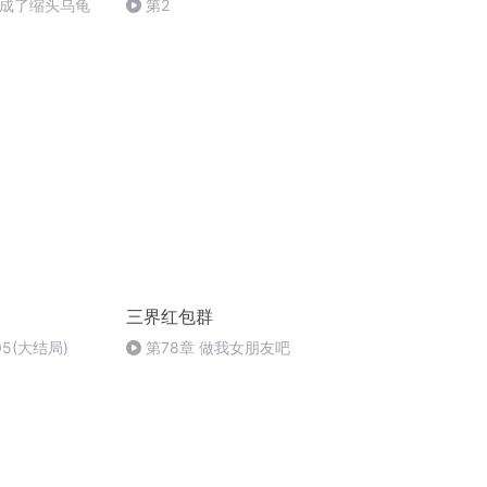
变成了缩头乌龟
第2
三界红包群
5(大结局)
第78章 做我女朋友吧