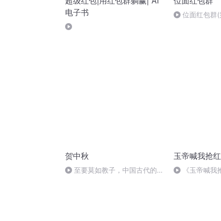
超级红包|用红包群躺赢| AI
位面红包群
电子书
位面红包群(
贺中秋
玉帝喊我抢红
至要莫如教子，中国古代的家
《玉帝喊我抢
规家训
本是一家（大