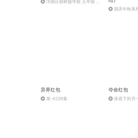
结）
浑南区朝鲜族学校 五年级 孙
多永
国庆中秋系
桥
异界红包
夺命红包
第-4236集
床底下的另一