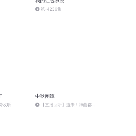
我的红包系统
第-4236集
群
中秋闲谭
免费收听
【直播回听】速来！神曲都会
唱