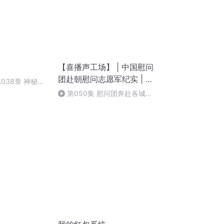
【喜播声工场】 | 中国慰问
团赴朝慰问志愿军纪实 | 战
038章 神秘来
场较量运筹帷幄幕后秘密
第050集 慰问团奔赴各城市
作报告2（完）