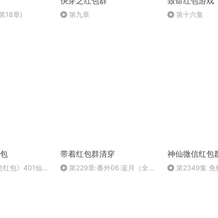
快穿之红包群
致命红包游戏
第18章)
第九章
第十六集
包
带着红包群清穿
神仙微信红包
红包》401仙凡
第229章:番外06:蓝月（全书
第2349集 
结局）
完）撒花撒花撒花，感谢您的支
持！