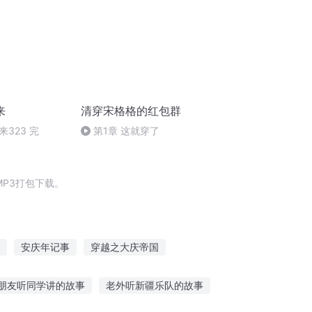
来
清穿宋格格的红包群
323 完
第1章 这就穿了
P3打包下载。
安庆年记事
穿越之大庆帝国
庆阳成长手札
重庆儿女
大庆皇太子
朋友听同学讲的故事
老外听新疆乐队的故事