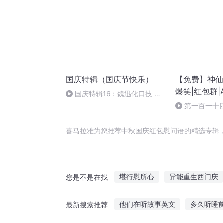
国庆特辑（国庆节快乐）
【免费】神仙
爆笑|红包群|
国庆特辑16：魏迅化口技 二
胡 东方红+一般唱法和原生态
第一百一十
喜马拉雅为您推荐中秋国庆红包慰问语的精选专辑
堪行慰所心
异能重生西门庆
您是不是在找：
庆余年之长歌行
庆元纪年
他们在听故事英文
多久听睡
最新搜索推荐：
大庆第一恶