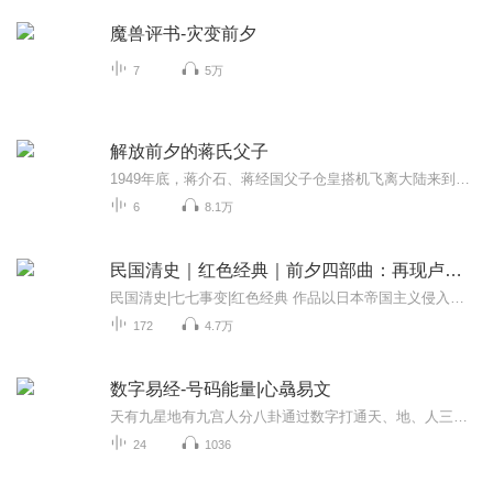
魔兽评书-灾变前夕
7
5万
解放前夕的蒋氏父子
1949年底，蒋介石、蒋经国父子仓皇搭机飞离大陆来到台湾，而后终其一生都没有再踏上大陆的土地。 内容涉及蒋氏父子及家人在台的军政统治及私人生活的方方面面,既是一部蒋氏家族在台湾的兴衰史，也折射出两蒋时期的台湾社会状况
6
8.1万
民国清史｜红色经典｜前夕四部曲：再现卢沟桥事变前夕
民国清史|七七事变|红色经典 作品以日本帝国主义侵入中国后一系列重大的历史事件为背景，通过一个没落大家庭中20多个成员不同的经历遭遇，反映了当时动荡的社会生活。 以北平为背景，书写了“七七事变”之前一个破落官宦家庭中不同成员的性格与命运。小说...
172
4.7万
数字易经-号码能量|心骉易文
天有九星地有九宫人分八卦通过数字打通天、地、人三才的信息通道通过数字把复杂的易学原理融会贯通，帮助我们趋吉避凶！易学常识、流年运势、号码解析、预测、风氺，一套课程全部搞定！用最简单的方式，呈现最复杂的易学原理，通过数字成为易学高手！
24
1036