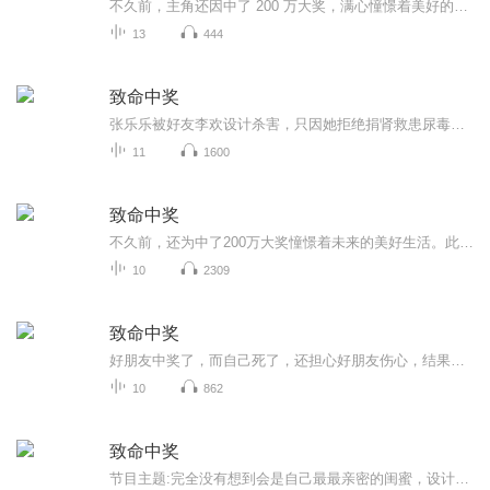
不久前，主角还因中了 200 万大奖，满心憧憬着美好的未来生活，然而命运却急转直下。这是一部交织着背叛与悲剧的悬疑之作，融入超自然元素，深度剖析人性的阴暗面，将友情背后复杂纠葛的情感淋漓展现。故事起始于主角离奇惨死，死后却惊觉自己竟能目睹现实...
13
444
致命中奖
张乐乐被好友李欢设计杀害，只因她拒绝捐肾救患尿毒症的李欢。李欢编造中奖谎言，诱她至边陲小镇，指使赌鬼哥哥用铁丝勒死她，再借追债人之手灭口。张乐乐死后化鬼，目睹李欢虚伪演戏，终以戾气索命。
11
1600
致命中奖
不久前，还为中了200万大奖憧憬着未来的美好生活。此刻，我却浑身血污躺在停尸房里。
10
2309
致命中奖
好朋友中奖了，而自己死了，还担心好朋友伤心，结果确是？
10
862
致命中奖
节目主题:完全没有想到会是自己最最亲密的闺蜜，设计杀害了自己。主播介绍:我是五人成虎，很高兴向大家推荐自己主播的小说：致命中奖、西宁连环灭门惨案、我的痴情夫君是皇上、20几岁女孩动情先动脑。欢迎收听。主播寄语:更新频率: