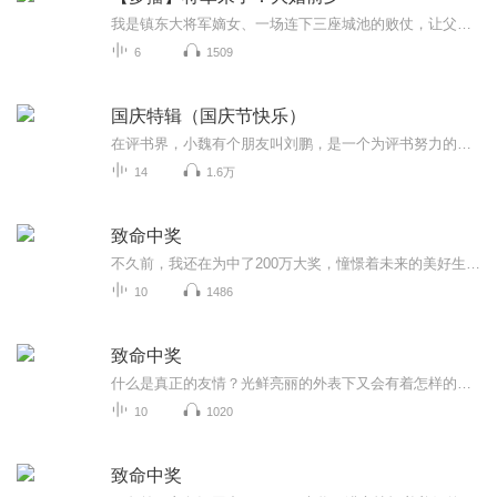
我是镇东大将军嫡女、一场连下三座城池的败仗，让父亲命丧黄泉，而我也跌入谷底。 作为养子并且是我未婚夫的沈遇却青云直上成为了新一任的少年将军。 他居高临下的看着我，笑得疯狂又恣意。 并且恶毒的对我说道：你以为你父亲的死、是个意外吗？
6
1509
国庆特辑（国庆节快乐）
在评书界，小魏有个朋友叫刘鹏，是一个为评书努力的小伙子。在2021年国庆期间，他想弄个特辑，便烦劳我给他录个爱国题材的评书小段儿。这种事情，不是特殊情况，小魏一般不会拒绝，也就给其录了一个《鲁迅踢鬼》，等他传完，我再传到我的专辑里。另外，小...
14
1.6万
致命中奖
不久前，我还在为中了200万大奖，憧憬着未来的美好生活。此刻，我却浑身血污的躺在停尸房里……我死了，但是我的魂魄还在，我将跟随警察，一步步查出杀我的真凶……
10
1486
致命中奖
什么是真正的友情？光鲜亮丽的外表下又会有着怎样的心性？
10
1020
致命中奖