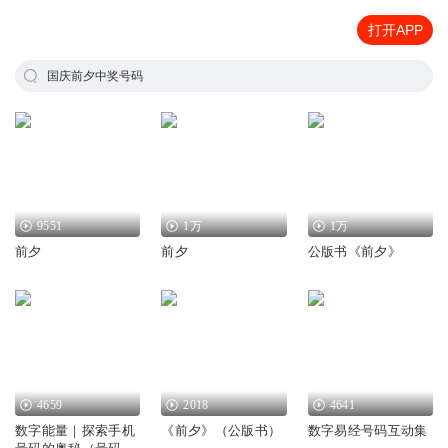
打开APP
国庆前夕中奖号码
9551
1万
1万
前夕
前夕
公版书《前夕》
4659
2018
4641
数字能量｜探索手机
《前夕》（公版书）
数字易经号码互动集