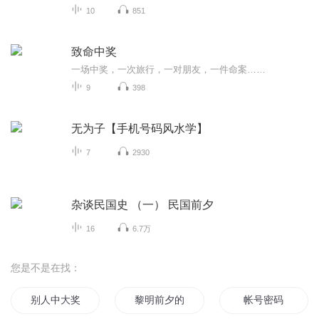
10
851
致命中奖
一场中奖，一次旅行，一对朋友，一件命案……
9
398
无为子【手机号码风水学】
7
2930
杂谈民国史 （一） 民国前夕
16
6.7万
您是不是在找：
别人中大奖之后
黎明前夕的光
帐号密码