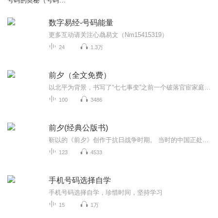
号码的奥秘（号码预
测）
数字易经-号码能量
更多互动请关注心骉易文（Nm15415319）
24
1.3万
前夕（全文免费）
以北平为背景，书写了“七七事变”之前一个破落官宦家庭中不同成员的性格与命运。展现出抗战前夕社会的整体面貌。
100
3486
前夕(经典公版书)
靳以的《前夕》创作于抗日战争时期。 当时的中国正处于民族危亡的关键时刻，社会动荡不安，各种矛盾交织。靳以在这样的时代背景下，以敏锐的社会洞察力和深厚的文学素养，通过《前夕》这部小说，描绘了抗战前夕中国社会的众生相，展现了封建家庭在时代变迁...
123
4533
手机号码选择自学
手机号码选择自学，珍惜时间，坚持学习
15
1万