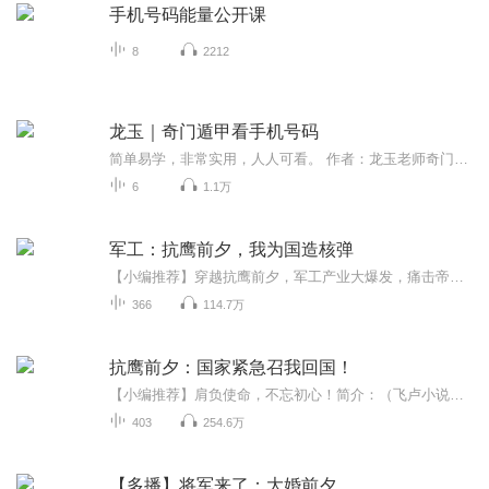
手机号码能量公开课
8
2212
龙玉｜奇门遁甲看手机号码
简单易学，非常实用，人人可看。 作者：龙玉老师奇门遁甲当代实战派“2017弘扬国学文化先进人物”“2017奇门遁甲巅峰人物”【龙玉神盘奇门】创始人，独创龙玉奇门理法体系，革新古法奇门遁甲课程特点：实战，实用，无保留。v:13638393470
6
1.1万
军工：抗鹰前夕，我为国造核弹
【小编推荐】穿越抗鹰前夕，军工产业大爆发，痛击帝国主义野心狼！简介：（飞卢小说网独家签约作品）新时代军工院士苏华意外穿越到1949年。兔子初立，百废待兴，军工一片空白。恰巧苏华觉醒了神级科研系统，开始助力兔子军工大爆发。1950年，鹰酱登陆半岛...
366
114.7万
抗鹰前夕：国家紧急召我回国！
【小编推荐】肩负使命，不忘初心！简介：（飞卢小说网独家签约作品）哈工大学生江晨穿越1945年，成为一个赴美留学生，三年来他掌握了火箭，导弹，空气动力学等技术，并参与鹰酱多项武器研究。1949年，兔子初立，百废待兴，兔子紧急召江晨回国。在踏上祖国...
403
254.6万
【多播】将军来了：大婚前夕