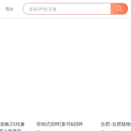
电台
攻略|日结兼
营销式招聘|童书&招聘
合肥-合肥植