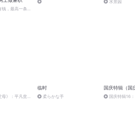
|网上做兼职
水景园
有钱，最高一条
众点评版“中视频计
临时
国庆特辑（国
父母》：平凡贫穷
柔らかな手
国庆特辑16
他们还有爱
胡 东方红+一般