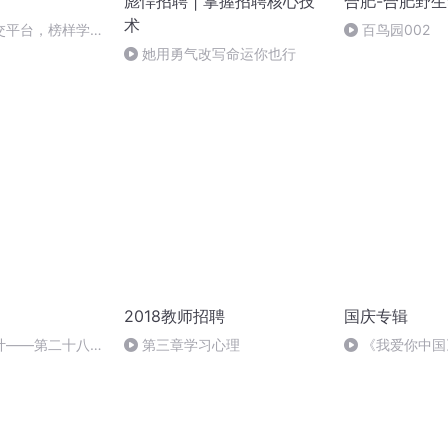
彪悍招聘 | 掌握招聘核心技
合肥-合肥野
术
交平台，榜样学习
百鸟园002
她用勇气改写命运你也行
2018教师招聘
国庆专辑
计——第二十八讲
第三章学习心理
《我爱你中国
篇，回答粉丝提