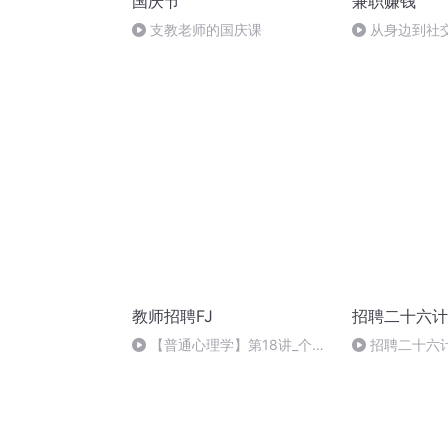
国庆节
兼职赚钱
支教老师的国庆课
从身边到社
的三大方法
教师招聘FJ
招聘二十六计
【普通心理学】第18讲_个性
招聘二十六
发展与教育-人格
（仍然是番外
(二)_20193138493
问）