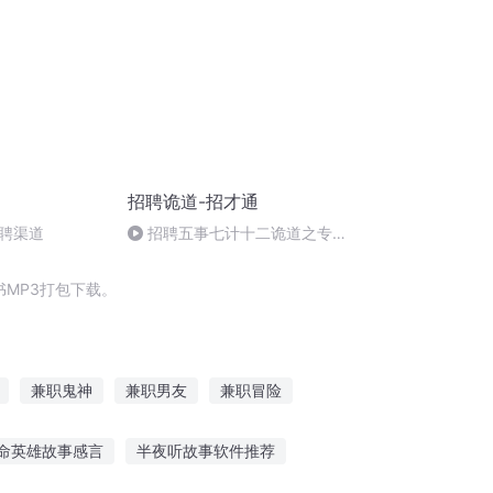
招聘诡道-招才通
聘渠道
招聘五事七计十二诡道之专业
与委托
MP3打包下载。
兼职鬼神
兼职男友
兼职冒险
能兼职王
穿越之兼职皇后
兼职医生
命英雄故事感言
半夜听故事软件推荐