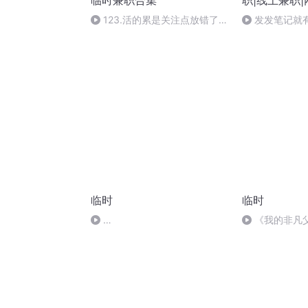
临时兼职合集
职|线上兼职
123.活的累是关注点放错了地
发发笔记就
方
2000块，大
划”来了
临时
临时
《我的非凡
Highlights_High_Five_April_2016
还失明，但是