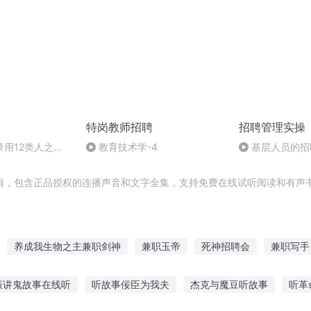
特岗教师招聘
招聘管理实操
用12类人之
教育技术学-4
基层人员的招
以前雇主的条件
辑，包含正品授权的连播声音和文字全集，支持免费在线试听阅读和有声书
养成我生物之主兼职剑神
兼职玉帝
死神招聘会
兼职写手
职死神
兼职特警
兼职大明星
兼职恋人
兼职猎人
万
振讲鬼故事在线听
听故事佞臣为我夫
杰克与魔豆听故事
听革