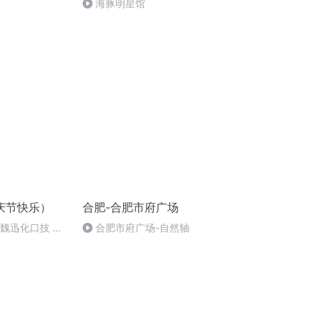
海豚明星馆
庆节快乐）
合肥-合肥市府广场
：魏迅化口技 二
合肥市府广场-自然轴
唱法和原生态