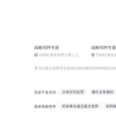
战略招聘专题
战略招聘专题
招聘时谨慎录用12类人之
招聘时谨慎录
12：要求提供以前雇主的条件
12：要求提供
喜马拉雅为您推荐合肥国庆临时兼职招聘的精选专
从南京到合肥
爆红全靠兼职
您是不是在找：
天庭招聘群
兼职巨星
兼
听故事长篇总裁文推荐
听阿
最新搜索推荐：
兼职神探