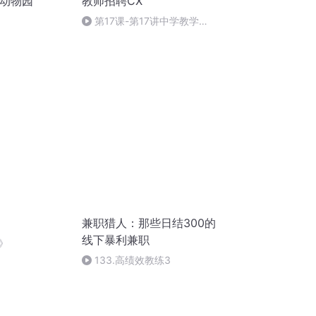
生动物园
教师招聘CX
第17课-第17讲中学教学
（四）_201932083751
兼职猎人：那些日结300的
线下暴利兼职
》
133.高绩效教练3