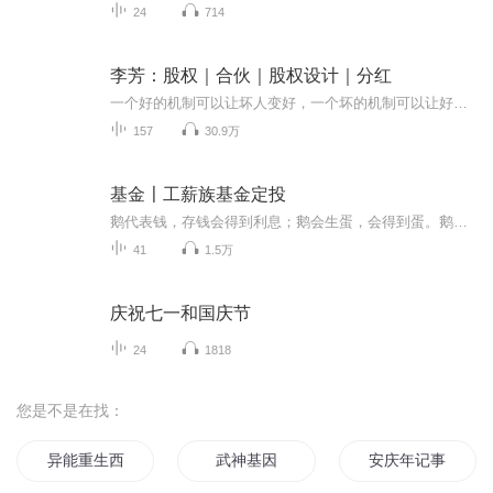
24
714
李芳：股权｜合伙｜股权设计｜分红
一个好的机制可以让坏人变好，一个坏的机制可以让好人变坏。不要试图用权势金钱驱动人的兽性，而要用机制激活人的人性。所以要用好的机制来激活员工！合伙人制度是近年来企业界非常火的一个概念，但要落地到企业或实体门店当中，却不是很容易。万科、阿里...
157
30.9万
基金〡工薪族基金定投
鹅代表钱，存钱会得到利息；鹅会生蛋，会得到蛋。鹅和蛋的故事代表财富和财富的延伸。如果将收入的50%或者其他比例的钱用于投资，就会得到收入，这笔投资就成了鹅，得到的利息就是蛋。如果每个月都将收入花光，就会成为月光族，就没有了鹅。在日常生活中，必须想办法养一只固定的会下蛋的鹅，比如房子、股票、公司、好技能、好产品等，并且不能把这鹅杀了。指数基金是一只非常好的下蛋的鹅——高筑墙、广积粮、缓称王高筑墙：价格大大低于价值时买入广积粮：在低估区域不断定投积累...
41
1.5万
庆祝七一和国庆节
24
1818
您是不是在找：
异能重生西门庆
武神基因
安庆年记事