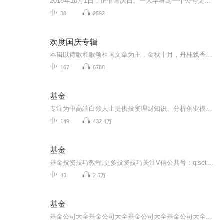
2018年10月1日，正值国庆日。一大早看到一个公号文章，正是文天祥的《己卯十月一日至燕越五日罹狴犴有感而赋》。当然，彼十一非当今的十一。不过数字的巧合还是让人感触，今天拿来读一读，体味一番历史英杰的民族情怀，恰也当时。 根据诗题来看，这组诗是写于十月一日至十月五日之间，是文天祥被俘之后所作，这些诗作不仅有凛凛正气，更也能看的到他百端交集的复杂情感。另一首于右任先生的《望大陆》，微信公号有称《望乡》，一句“山之上国之殇”荡气回肠，一并兴起拿来读了一读。仓促间多有瑕疵...
38
2592
欢度国庆专辑
本辑以诗歌和歌颂祖国文章为主，金秋十月，丹桂飘香，在这个充满丰收喜悦的季节里，我们满怀激动和自豪，迎来了中华人民共和国76周年华诞。这不仅是一个庄重的纪念日，更是全体中华儿女共同欢庆的盛大的节日，承载着深厚的民族情感和历史意义.
167
6788
基金
专注为中高端白领人士提供投资理财知识、分析创业模式和选择创业方向。让你投资和创业的路上少走弯路。
149
432.4万
基金
基金投资技巧教程,更多投资技巧关注V信公共号：qisetongqia...
43
2.6万
基金
基金公司大全基金公司大全基金公司大全基金公司大全基金公司大全基金公司大全基金公司大全基金公司大全基金公司大全基金公司大全基金公司大全基金公司大全