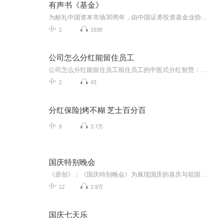
有声书《基金》
为献礼中国资本市场30周年，由中国证券投资基金业协会和中欧基金管理有限公司联合策划制作《基金》有声书。《基金》有声书是中国基金业二十周年纪念书籍《基金》的精华节选，共20期，力求通过“声音”的方式全景展现中国资本市场发展30年中，中国基金人的开拓史和奋斗史。...
2
1938
公司怎么分红能留住员工
公司怎么分红能留住员工留住员工的中医式分红智慧：比"红枣枸杞"更补气血的配方 （开场白） 某天深夜刷到条扎心热评："老板用爱留人就像中医说多喝热水，员工要的是当归黄芪，你给的是薄荷叶"。这话糙理不糙——分红就是企业给员工开的补血方子，方...
2
43
分红保险|烤不糊 芝士百分百
9
3.7万
国庆特别晚会
《原创》：《国庆特别晚会》为展现国庆的喜庆与祖国的深情我将以具体的场景切入从清晨升旗的庄严到街头巷尾的欢庆到历史与当下的交融，用优美的笔触传递对祖国的热爱与自豪！用诗歌和情感美文形式，歌颂祖国的繁荣富强，祝人民幸福安康！
12
2.9万
国庆七天乐