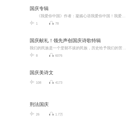
国庆专辑
《我爱你中国》作者：凝嫣心语我爱你中国！我爱你春天蓬勃的秧苗；我爱你秋日金黄的硕果。我爱你中国！我爱你青松气质，我爱你红梅品格！我爱你家乡的甜蔗好像乳汁滋润着我的心窝。我爱你中国，我要把最美的歌儿献给你，我的母亲我的祖国。我爱你中国，我爱...
1
78
国庆献礼！领先声创国庆诗歌特辑
我们的民族是一个坚韧不拔的民族，历史给予我们的苦难都变成了闪着金光的勋章！我们的国家是一个龙腾虎跃的国家，那条巨龙正以不可阻挡之势崛起于神奇的东方！------------------------------------------------值此祖国70周年华诞之际，领先声创以诗歌向祖国献礼！用我们的声音、用我们的热血、用我们的灵魂诵读经典爱国篇章，歌颂我们的祖国！永远繁荣富强！
8
6076
国庆美诗文
108
4173
刑法国庆
26
1.7万