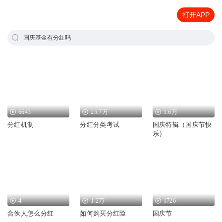
打开APP
国庆基金有分红吗
6643
25.7万
1.6万
分红机制
分红分类考试
国庆特辑（国庆节快
乐）
4
1.2万
1726
合伙人怎么分红
如何购买分红险
国庆节