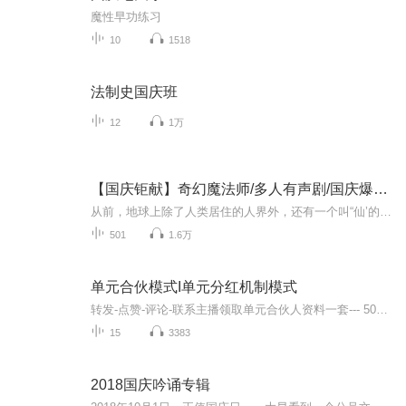
魔性早功练习
10
1518
法制史国庆班
12
1万
【国庆钜献】奇幻魔法师/多人有声剧/国庆爆更七天乐
从前，地球上除了人类居住的人界外，还有一个叫“仙’的种族，居住在一个叫'地海”的异世界--也就是所谓的仙界。海内有三岛，上岛蓬菜，居神仙，中岛美蓉，居天仙，下岛源，居地仙。三岛中央，是考较群仙功力的场所--紫府。仙族族人考核升级，可以由地仙升...
501
1.6万
单元合伙模式I单元分红机制模式
转发-点赞-评论-联系主播领取单元合伙人资料一套--- 504072582 ----刘老师单元合伙解决企业发展10大问题1、让员工不要工资、还主动干、自驱动2、让员工零风险零成本内部创业当老板3、设计科学合理的分钱机制、再一起赚钱4、设计连锁行业店长、技术和销售机制5、设计商贸行业销售、物流、门店机制6、设计制造业技术、生产、销售体系机制7、设计服务行业技术人员、服务人员的机制8、设计项目融资、门店融资方案、快速融资9、完成单元合伙制的组织变革、提高利润率10、建立老板和员工的共创、共担、共享机制1.创业道路上的管理难题，如何破？——合伙打天下，股权定江山。2.成熟企业成长道路的管理难题，如何解？——激活员工，解放老板，共赢共担。3.从失败的案例汲取教训与启迪，从成功的案例获取能量与智慧。——助您成功！
15
3383
2018国庆吟诵专辑