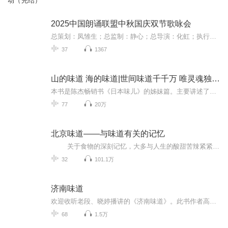
动（完结）
2025中国朗诵联盟中秋国庆双节歌咏会
总策划：凤雏生；总监制：静心；总导演：化虹；执行总监：莺子；执行导演：橙夏；主持人：静心、化虹、橙夏
37
1367
山的味道 海的味道|世间味道千千万 唯灵魂独一无二
本书是陈杰畅销书《日本味儿》的姊妹篇。主要讲述了日本冲绳与北海道的美食及其源流，以及由此延伸出的风土人情。全书梳理了日本美食之都冲绳与北海道的代表性美食，并由美食延伸至背后的饮食文化、风土人情。不仅仅是一本讲述美食的书，更是一本充满人文...
77
20万
北京味道——与味道有关的记忆
关于食物的深刻记忆，大多与人生的酸甜苦辣紧紧相连。高贵的满汉全席、精致的官府美食、琳琅满目的市井佳肴，甚至那一碗热气腾腾的豆汁儿、乡土气息浓重的爆肚，都能让人念念不忘。各种各样的美食和老北京难以言传的味道，传达着京味文化的魅...
32
101.1万
济南味道
欢迎收听老段、晓婷播讲的《济南味道》。此书作者高维生，由济南出版社出版。 济南的美食，让我说给你听！菜中有诗意！我有美味，你有故事吗？我在济南等你！ 美食自古以来就在人类社会中扮演着不可替代的角色。我国不同地区因气候、生活习惯方面的差异，...
68
1.5万