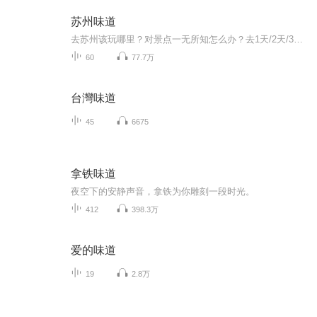
苏州味道
去苏州该玩哪里？对景点一无所知怎么办？去1天/2天/3天甚至更多怎么安排？带父母该去哪里合适？有哪些更适合小朋友的景点？景点那里有那些当地人才知道的民间美味？怎么走？门票多少？交通怎么安排？景点里有哪些必须知道的小知识？......你是不是也有这一...
60
77.7万
台灣味道
45
6675
拿铁味道
夜空下的安静声音，拿铁为你雕刻一段时光。
412
398.3万
爱的味道
19
2.8万