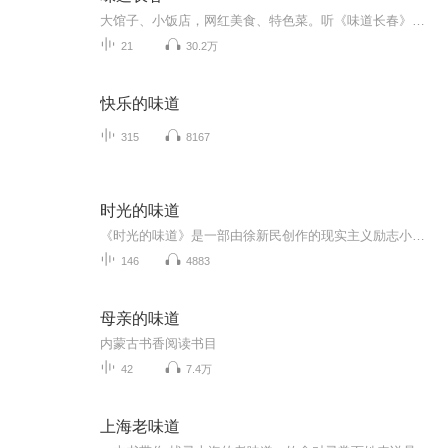
大馆子、小饭店，网红美食、特色菜。听《味道长春》，品地道长春味儿！
21
30.2万
快乐的味道
315
8167
时光的味道
《时光的味道》是一部由徐新民创作的现实主义励志小说。这部小说共60多万字，分为上下两本，通过叙述一个右派子弟的奋斗、成长、创业及回报社会的经历，展现了时空跨度长达半个多世纪的故事。小说中，主人公谭慎言历经磨难，从农村来到城市，在城市里遇到...
146
4883
母亲的味道
内蒙古书香阅读书目
42
7.4万
上海老味道