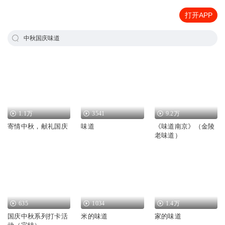
打开APP
中秋国庆味道
1.1万
3541
9.2万
寄情中秋，献礼国庆
味道
《味道南京》（金陵
老味道）
635
1034
1.4万
国庆中秋系列打卡活
米的味道
家的味道