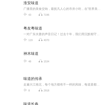
淮安味道
广播里的美食交响，最抚凡人心的市井小吃，在“世界美食之都”淮安，寻访街边美味。
43
7196
粤友粤味道
一对广东夫妻的声音日记！过去十年，我们用沉默相守，现在，我们想用最地道的粤语，讲讲温暖的故事。这里没有专业的技巧，只有生活对谈和用心录制。“十年守护，终闻新声”，这份新声，需要您的耳朵来见证。不定期更新，邀您一起品鉴这份“粤友粤味道”
119
4070
神木味道
48
1534
味道的传承
走遍大江南北，每个地方都有不一样的风味，每道菜都有独有的做法，那些难以忘怀的菜品，都是用心用情的杰作！只有自己亲手烹饪的食物，我们才能体会到它的诱惑与烟火气，正所谓食知有道，食之有味，才能让味道得以传承！
8
2918
味道长春