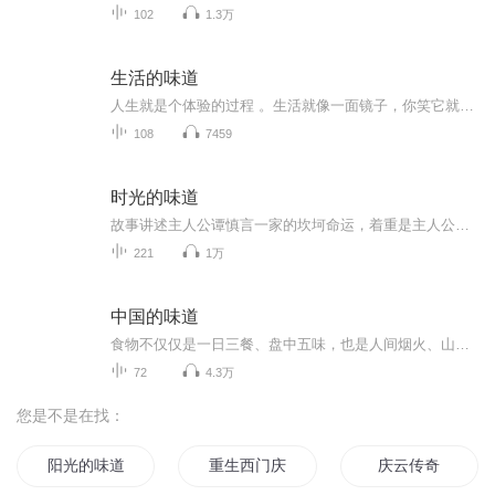
102
1.3万
生活的味道
人生就是个体验的过程 。生活就像一面镜子，你笑它就笑，生活就像一个调味罐，五味杂陈。每个人的生活轨迹不同，笑fun 天把生活讲给您听，通过与各种殊异的心灵相识，品尝人生中诸种况味。
108
7459
时光的味道
故事讲述主人公谭慎言一家的坎坷命运，着重是主人公的聪明善良和良好的教养使他遇到贵人卢教授，并在卢教授资助下考上大学。毕业后到西北城市生活，最后放弃城市的优越生活条件返回农村创业并回馈社会的故事。
221
1万
中国的味道
食物不仅仅是一日三餐、盘中五味，也是人间烟火、山川万物。
72
4.3万
您是不是在找：
阳光的味道
重生西门庆
庆云传奇