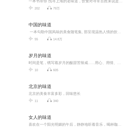
一本书带你 找寻上海的老味道，饮食对寻常百姓来说是件大事，一日三餐与健康相随，与心情相随，与生命相随。吃得饱了就想吃好，吃得好了又想吃出味道来。这怕是人在吃上面的心理轨迹。如今确实生活好了，不用担心忍饥挨饿，咸菜汤淘饭的窘迫也渐渐淡忘，倒...
202
79万
中国的味道
一本勾勒中国风味的美食随笔集, 部呈现温热人情的饮食浮世绘。 84种 美食、12座城市,美食作家小宽从个 人经验出发,抵达更宽阔的饮食世 徐界。 辑一借由四时、五味、佳肴、小食、寻茶五章,将各地饮食与风物收录其中,从春笋、咸肉、臭鳜鱼到油鸡枞、六月黄...
55
14.8万
岁月的味道
时间是笔，镌写着岁月的酸甜苦辣咸......用心、用情、用诗、用文留下生活的真实.....情怀是药，疗愈一路走来的伤与痛，但我们依旧乐此不疲 ，永远怀揣着是和远方，疗愈自己，温暖他人。就如白岩松写的：痛，并快乐着！
10
605
北京的味道
北京的美食丰富多彩，回味悠长
11
340
女人的味道
喜欢在一个阳光明媚的午后，静静地听着音乐，喝杯咖啡，读着书----- 喜欢朗诵的我，更喜欢把自己喜欢的美文推荐给您------ * 茶喝三道，第一道，苦若生命；第二道，甜似爱情；第三道，淡若轻风。 *不要活的太累，不要忙的太疲惫；想吃了不要嫌贵，想穿了不...