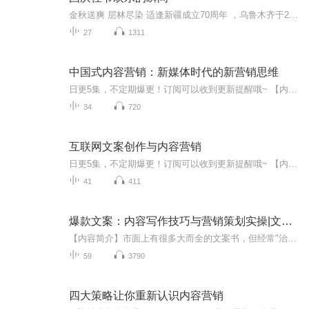
金秋送爽 层林尽染 适逢新疆成立70周年 ，乌鲁木齐于2025年9月23日迎来党中央和习大大带领的慰问团。新疆各族群众欢欣鼓舞，热烈欢迎。
27
1311
中国式内容营销：新媒体时代的新营销思维
日更5集，不定期爆更！订阅可以收到更新提醒哦~ 【内容简介】 本书不仅从理论角度对内容营销做了精准的定义，更为难得的是充分考虑了实操性，从创建内容、包装内容、推广内容、测量效果等多个角度对内容营销工作如何展开进行了详尽的描述，可以说是中...
34
720
互联网文案创作与内容营销
日更5集，不定期爆更！订阅可以收到更新提醒哦~ 【内容简介】 在互联网时代，好产品配上好文案，能让产品快速引爆市场，创造源源不断的财富。因此文案撰写和内容运营是企业互联网营销的核心和灵魂，是产品运营的竞争利器，是营销人必须要掌握的技巧。...
41
411
爆款文案：内容写作技巧与营销策划实操|文案|营销
【内容简介】市面上有很多大而全的文案书，但经常"治标不治本”，因为没有从源头上解决文案写作的痛点。本书追本溯源，直击痛点，手把手教你如何写出你的爆款销售力。本书全面阐述了互联网时代爆款文案撰写过程中需要的五大关键点：说人话、容易懂、有画面...
59
3790
四大策略让你重新认识内容营销