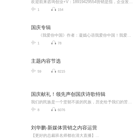
欢迎前来咨询创业+V：18919429554营销是指，企业发现或挖掘准消费者需求，从整体氛围的营造以及自身产品形态的营造去推广和销售产品，主要是深挖产品的内涵，切合准消费者的需求，从而让消费者深刻了解该产品进而购买该产品的过程。销售：是指以销售、租赁或其他任何方式向第三方提供产品和/或服务的行为，包括看为促进该行为进行的有关辅助活动，例如广告、促销、展览、服务等活动。营销可以说是销售的升华，是更高层次的销售，成功的销售。
1
154
国庆专辑
《我爱你中国》作者：凝嫣心语我爱你中国！我爱你春天蓬勃的秧苗；我爱你秋日金黄的硕果。我爱你中国！我爱你青松气质，我爱你红梅品格！我爱你家乡的甜蔗好像乳汁滋润着我的心窝。我爱你中国，我要把最美的歌儿献给你，我的母亲我的祖国。我爱你中国，我爱...
1
78
主题内容节选
59
8215
国庆献礼！领先声创国庆诗歌特辑
我们的民族是一个坚韧不拔的民族，历史给予我们的苦难都变成了闪着金光的勋章！我们的国家是一个龙腾虎跃的国家，那条巨龙正以不可阻挡之势崛起于神奇的东方！------------------------------------------------值此祖国70周年华诞之际，领先声创以诗歌向祖国献礼！用我们的声音、用我们的热血、用我们的灵魂诵读经典爱国篇章，歌颂我们的祖国！永远繁荣富强！
8
6076
刘华鹏-新媒体营销之内容运营
【更好的总裁班名师都在清大直播】...