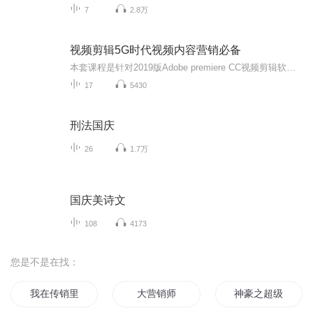
7
2.8万
视频剪辑5G时代视频内容营销必备
本套课程是针对2019版Adobe premiere CC视频剪辑软件教程，本教程通过对软件各项功能进行演示，分模块渐进模式，让学声逐步掌握整个软件，并达到较高水平。课程按照最新版软件进行配套，跟官方说明顺序一致。视频课程，微公众㞻（徐超工作室）
17
5430
刑法国庆
26
1.7万
国庆美诗文
108
4173
您是不是在找：
我在传销里的日子
大营销师
神豪之超级报销