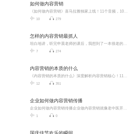
如何做内容营销
《如何做内容营销》喜马拉雅独家上线！11个音频，10篇免费攻略，带你一步步解锁内容营销的奥秘！从基础到进阶，从策略到执行，全方位解析，让你轻松驾驭内容营销江湖！还有1个付费音频，深度解析，不容错过！快来加入，一起开启内容营销之旅吧！内容营销喜...
10
279
怎样的内容营销最抓人
坦白地讲，听完申晨老师的课后，我想到了一本很老的营销理论典籍，对，正是菲利普科特勒的《营销管理》。曾几何时，这本经典之作被不少人嗤之以鼻，被认为过于理论，而无现实价值，但事实证明，越来越多的营销人士还整从这本书中吸取养分，比如申晨老师。...
7
274
内容营销的本质的什么
《内容营销的本质的什么》深度解析内容营销核心！11个音频，10个免费，1个付费，带你系统学习内容营销真谛。从基础到深入，从策略到执行，让你成为内容营销高手！免费篇篇干货，付费篇篇精华，快来解锁内容营销的秘密武器吧！
12
351
企业如何做内容营销传播
企业如何做内容营销传播企业做内容营销就像老中医开方子——得把准脉、下对药、守得住疗程。今天咱就用中医思维，手把手教你把内容营销熬成十全大补汤。一、内容如药材：货真价实才能吊住胃口前阵子某火锅店搞养生锅底翻车，就是典型"虚火旺实症"。真正的...
1
0
国庆佳节欢乐的瞬间