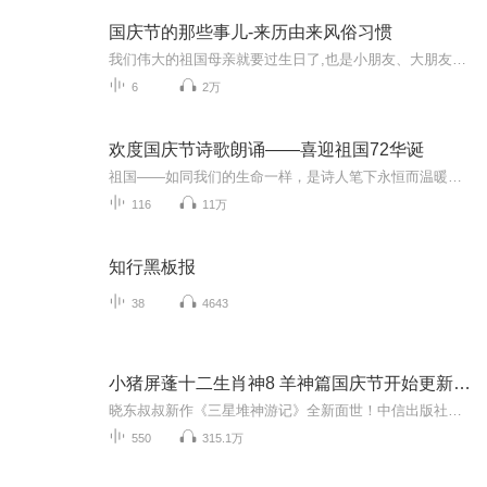
国庆节的那些事儿-来历由来风俗习惯
我们伟大的祖国母亲就要过生日了,也是小朋友、大朋友们最喜欢的“国庆小长假”或说“黄金周”还有说”国庆7天乐”的，说法真是不一而足。那么“国庆节”是怎么来的？自古以来国庆节怎么庆贺？新中国国庆节的来历，以及新中国国庆节的庆贺方式又有哪些呢？ ...
6
2万
欢度国庆节诗歌朗诵——喜迎祖国72华诞
祖国——如同我们的生命一样，是诗人笔下永恒而温暖的主题。在祖国72周年华诞来临之际，特创建这个诗歌朗诵专辑，诵读经典爱国篇章，和大家一起歌颂祖国，向国庆的献礼！祝愿伟大的祖国繁荣富强，祝愿大家国庆节快乐，度过平安快乐的黄金周假期！
116
11万
知行黑板报
38
4643
小猪屏蓬十二生肖神8 羊神篇国庆节开始更新啦！
晓东叔叔新作《三星堆神游记》全新面世！中信出版社出版！京东当当淘宝均有售！点蓝色字收听——《小猪屏蓬爆笑日记2024》《小猪屏蓬爆笑日记2》《小猪屏蓬爆笑日记1》让你笑得喘不上气！《我进故宫当富翁——小猪屏蓬故宫财商笔记》教你成为大富翁！《小...
550
315.1万