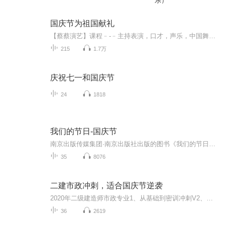
乐）
国庆节为祖国献礼
【蔡蔡演艺】课程﹣-﹣主持表演，口才，声乐，中国舞，民族舞。独特的小舞台，专业的录音棚，每一位同学都能成为优秀的小明星。独特的教学模式，轻松上课，快乐学习！知名主持人，舞蹈家，高级教师任职授课！江南总校：河沟街42号三楼 18545856430江北分校...
215
1.7万
庆祝七一和国庆节
24
1818
我们的节日-国庆节
南京出版传媒集团·南京出版社出版的图书《我们的节日》通过对中国节日文化和节日意义进行深度的挖掘，面向青少年群体构建独具特色的栏目内容，以此丰富春节、元宵节、清明节、端午节、七夕节、中秋节、重阳节等传统节日；六一节、教师节、国庆节等新兴节日的文化内涵和表现形式。促进青少年形成新的节日习俗，提升节日仪式感、认同感。音频作品由金陵朗读者联盟志愿者朗诵，南京音像出版社、金陵图书馆联合制作。
35
8076
二建市政冲刺，适合国庆节逆袭
2020年二级建造师市政专业1、从基础到密训冲刺V2、从精华课程到超压密押V3、0基础同步更新v4、持续更新到2020年考试V5、只要你跟着学让你一次稳拿证V6、渠道超压压题，超压三页纸等独家绝密压题!
36
2619