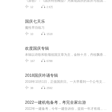
《原创》：《国庆特别晚会》为展现国庆的喜庆与祖国的深情我将以具体的场景切入从清晨升旗的庄严到街头巷尾的欢庆到历史与当下的交融，用优美的笔触传递对祖国的热爱与自豪！用诗歌和情感美文形式，歌颂祖国的繁荣富强，祝人民幸福安康！
12
2.9万
国庆七天乐
魔性早功练习
10
1518
欢度国庆专辑
本辑以诗歌和歌颂祖国文章为主，金秋十月，丹桂飘香，在这个充满丰收喜悦的季节里，我们满怀激动和自豪，迎来了中华人民共和国76周年华诞。这不仅是一个庄重的纪念日，更是全体中华儿女共同欢庆的盛大的节日，承载着深厚的民族情感和历史意义.
167
6788
2018国庆吟诵专辑
2018年10月1日，正值国庆日。一大早看到一个公号文章，正是文天祥的《己卯十月一日至燕越五日罹狴犴有感而赋》。当然，彼十一非当今的十一。不过数字的巧合还是让人感触，今天拿来读一读，体味一番历史英杰的民族情怀，恰也当时。 根据诗题来看，这组诗是写于十月一日至十月五日之间，是文天祥被俘之后所作，这些诗作不仅有凛凛正气，更也能看的到他百端交集的复杂情感。另一首于右任先生的《望大陆》，微信公号有称《望乡》，一句“山之上国之殇”荡气回肠，一并兴起拿来读了一读。仓促间多有瑕疵...
38
2592
2022一建机电备考，考完全家出游
2022年一建备考，今年一建告诉你，提前一年才有戏，半年很费力。努力一年推掉所有不必要的应酬和聚会，全力备考，争取让自己的职业生涯进入新台阶，考完好好陪陪家人，一起出游去放松一下。（一）写在前面的话：有疑问可以提问，免费回答不收费。需要资料...