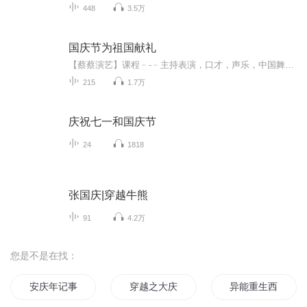
448
3.5万
国庆节为祖国献礼
【蔡蔡演艺】课程﹣-﹣主持表演，口才，声乐，中国舞，民族舞。独特的小舞台，专业的录音棚，每一位同学都能成为优秀的小明星。独特的教学模式，轻松上课，快乐学习！知名主持人，舞蹈家，高级教师任职授课！江南总校：河沟街42号三楼 18545856430江北分校...
215
1.7万
庆祝七一和国庆节
24
1818
张国庆|穿越牛熊
91
4.2万
您是不是在找：
安庆年记事
穿越之大庆帝国
异能重生西门庆