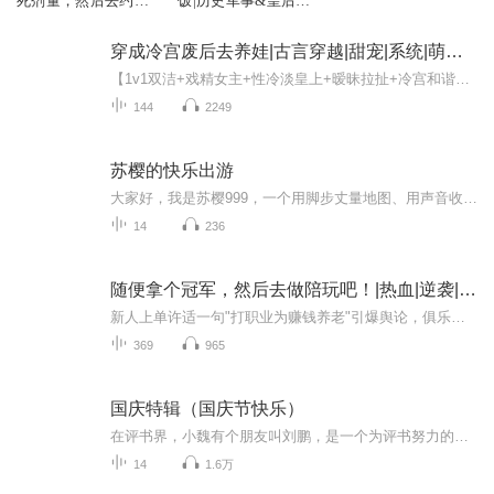
死剂量，然后去约会
饭|历史军事&皇后&
了|刑侦
江湖
穿成冷宫废后去养娃|古言穿越|甜宠|系统|萌宝养成
【1v1双洁+戏精女主+性冷淡皇上+暧昧拉扯+冷宫和谐】作为一个经常熬夜爆肝码字的网文作者，冷落月猝死了。不但猝死了，她还穿越了。穿到了生娃难产的冷宫废后身上，还绑定了个莫名奇妙的养娃系统，要将这小猫儿养成太子，方能完成任务。穿都穿了，还能怎么...
144
2249
苏樱的快乐出游
大家好，我是苏樱999，一个用脚步丈量地图、用声音收藏世界的旅行瘾患者。在这里，没有千篇一律的攻略清单，只有真实滚烫的旅行记忆——你会听到我在三亚试乘海洋摩托艇的狼狈，也会跟着我潜入泰国夜市和摊贩比划砍价时的爆笑瞬间；我会分享“非常规旅行”...
14
236
随便拿个冠军，然后去做陪玩吧！|热血|逆袭|励志|体育赛事|竞技
新人上单许适一句"打职业为赚钱养老"引爆舆论，俱乐部震怒！生死战对阵蛇队，他叛逆选出VN上单，双杀惊艳全场！当所有人以为他要一飞冲天，水晶哥手伤暂停，许适抓住机会完成"一虎追四羊"逆天操作！爆冷胜出却因父亲手术匆忙离场遭联盟处罚，职业生涯跌入...
369
965
国庆特辑（国庆节快乐）
在评书界，小魏有个朋友叫刘鹏，是一个为评书努力的小伙子。在2021年国庆期间，他想弄个特辑，便烦劳我给他录个爱国题材的评书小段儿。这种事情，不是特殊情况，小魏一般不会拒绝，也就给其录了一个《鲁迅踢鬼》，等他传完，我再传到我的专辑里。另外，小...
14
1.6万