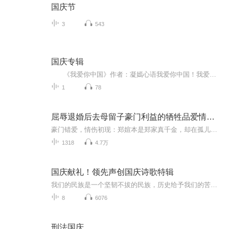
国庆节
3
543
国庆专辑
《我爱你中国》作者：凝嫣心语我爱你中国！我爱你春天蓬勃的秧苗；我爱你秋日金黄的硕果。我爱你中国！我爱你青松气质，我爱你红梅品格！我爱你家乡的甜蔗好像乳汁滋润着我的心窝。我爱你中国，我要把最美的歌儿献给你，我的母亲我的祖国。我爱你中国，我爱...
1
78
屈辱退婚后去母留子豪门利益的牺牲品爱情背叛复仇归来
豪门错爱，情伤初现：郑媗本是郑家真千金，却在孤儿院长大，回归郑家后未得父母宠爱。与顾时宴有婚约的她，被顾时宴为了养女郑芯当众退婚，身心遭受重创，爱情与尊严尽失，而此时顾时宴家庭内部也因他的感情选择产生矛盾。自立成长，新爱纠葛：郑媗来到海...
1318
4.7万
国庆献礼！领先声创国庆诗歌特辑
我们的民族是一个坚韧不拔的民族，历史给予我们的苦难都变成了闪着金光的勋章！我们的国家是一个龙腾虎跃的国家，那条巨龙正以不可阻挡之势崛起于神奇的东方！------------------------------------------------值此祖国70周年华诞之际，领先声创以诗歌向祖国献礼！用我们的声音、用我们的热血、用我们的灵魂诵读经典爱国篇章，歌颂我们的祖国！永远繁荣富强！
8
6076
刑法国庆