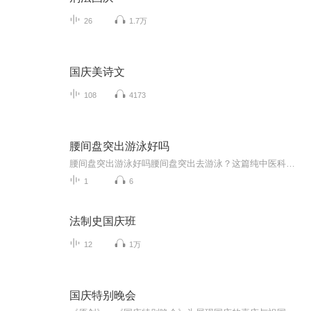
26
1.7万
国庆美诗文
108
4173
腰间盘突出游泳好吗
腰间盘突出游泳好吗腰间盘突出去游泳？这篇纯中医科普让你游出健康腰！ 最近后台收到不少粉丝提问：“腰间盘突出还能游泳吗？会不会越游越严重？”作为一个深耕健康领域的中医爱好者（先声明，我没有执业资格证，以下内容仅供参考，具体治疗请遵医嘱）...
1
6
法制史国庆班
12
1万
国庆特别晚会