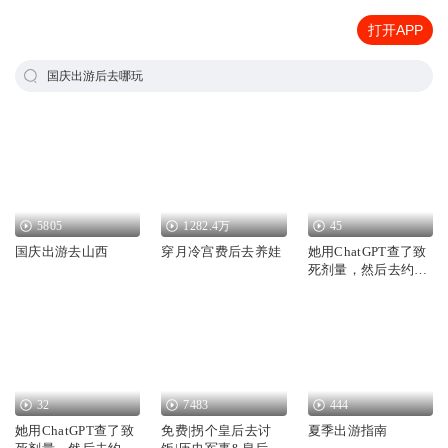
打开APP
国庆出游后去哪玩
5805
1282.4万
45
国庆出游去山西
穿月冷宫费后去养娃
她用ChatGPT查了致
死剂量，然后去约会
了|刑侦
32
7483
444
她用ChatGPT查了致
免费|拐个皇后去讨
夏季出游指南