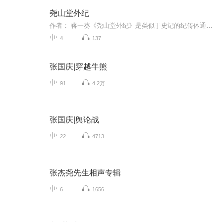
尧山堂外纪
作者： 蒋一葵《尧山堂外纪》是类似于史记的纪传体通史，起上古黄、虞、三代至明初，附录秦汉至宋元的历史评价。
4
137
张国庆|穿越牛熊
91
4.2万
张国庆|舆论战
22
4713
张杰尧先生相声专辑
6
1656