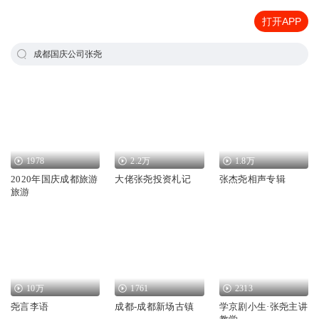
打开APP
成都国庆公司张尧
1978
2.2万
1.8万
2020年国庆成都旅游
大佬张尧投资札记
张杰尧相声专辑
旅游
10万
1761
2313
尧言李语
成都-成都新场古镇
学京剧小生·张尧主讲