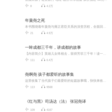
8
4.2万
年羹尧之死
本书围绕着年羹尧与雍正君臣关系的演变历程，全面回顾了年羹尧一生从得意到失意的宦海浮沉：年少时科场高中，入仕后步步高升，在胤禛继位过程中发挥重要作用，立下赫赫战功后位极人臣，但最终身死名裂。在此叙述之中，作品从新颖的角度，立体而真实地展现...
21
4.9万
一眸成都三千年，讲成都的故事
【内容简介】英雄儿女终相去，留得芳菲三千年！读一本书 ，历一城沧桑 ，品三千年的人与事。这是一部关于成都的百花缭乱的城市史，也是中国版的《耶路撒冷三千年》。这里有上古帝王与奇人异士的民间传说、英雄豪杰的谋略纷争、宫廷政治的明争暗斗、王朝政...
111
6.4万
尧啊尧 孩子都爱听的故事集
这里收集了当代孩子们最爱听的短篇故事哦，快快来收听吧，小朋友们听故事时有什么想法欢迎随时在评论区留言讨论哦～
113
9568
《红与黑》司汤达（法） 张冠尧译
109
4167