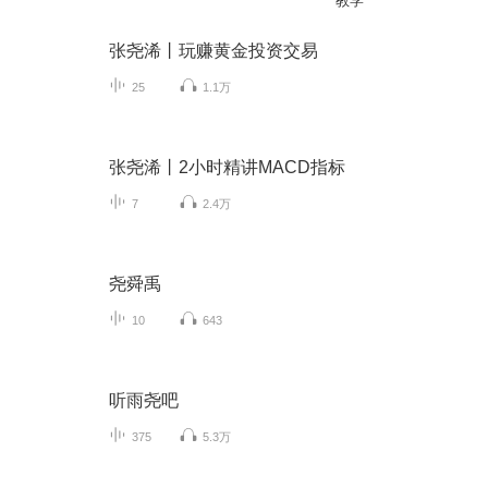
教学
张尧浠丨玩赚黄金投资交易
25
1.1万
张尧浠丨2小时精讲MACD指标
7
2.4万
尧舜禹
10
643
听雨尧吧
375
5.3万