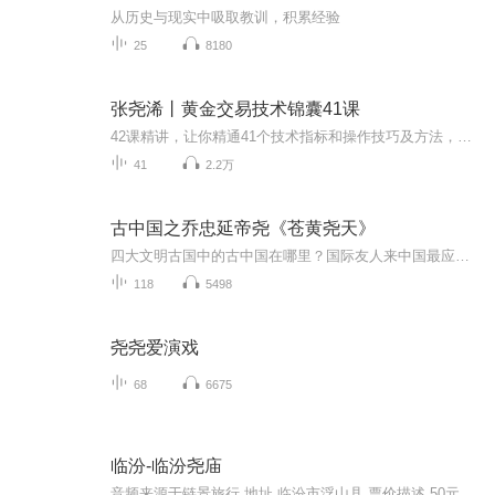
从历史与现实中吸取教训，积累经验
25
8180
张尧浠丨黄金交易技术锦囊41课
42课精讲，让你精通41个技术指标和操作技巧及方法，让你扭亏为赢。跟一单，赢一次，跟对人，赢一生。知名黄金投资分析师：张尧浠中国管理科学研究院商学院客座教授，著有《玩赚黄金投资交易一书》《中国讲师大典》第五期-第六期财经类别收录人物。中金在线黄金网特约专栏名家，和讯财经黄金专家，各类财经网站长期撰稿人并开有专栏。曾受《钱生钱》杂志邀请参与第84期人物专访。 获得奖项： 中金网和中国贵金属行业协会认证金融分析师， 第四届深圳金融商博会最具人气互...
41
2.2万
古中国之乔忠延帝尧《苍黄尧天》
四大文明古国中的古中国在哪里？国际友人来中国最应该去的地方就是古中国、、、古唐国人时的帝尧，俗称唐尧，其实尧帝是古陶国人，后到唐国管理政治。为了族人的一口食儿——黎禾，他从陶地来到唐地，从此成就了人类的繁衍文明四大文明古国之古中国我们只是在课堂上听老师讲过，现实中的古中国还在哪里，数千年来依然在哪里，他就是山西临汾尧都陶寺遗址，三皇五帝之尧帝，这不是神话故事传说...... 中国现在用的历届换届制就源于帝尧的禅让与舜帝而来尧帝把两个女儿（娥皇女英）同时嫁给舜，考验舜是...
118
5498
尧尧爱演戏
68
6675
临汾-临汾尧庙
音频来源于链景旅行 地址 临汾市浮山县 票价描述 50元。 特殊人群：A.免票政策：儿童身高1.2米以下免费；70岁以上的老人持有效证件免费；军官持军官证免费；残疾人持残疾证免费。 B.优惠政策：身高1.2—1.5米之间的儿童购景区优惠票；60—69岁之间的老人持...