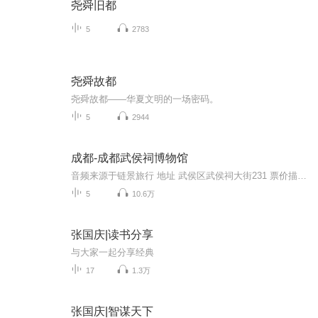
尧舜旧都
5
2783
尧舜故都
尧舜故都——华夏文明的一场密码。
5
2944
成都-成都武侯祠博物馆
音频来源于链景旅行 地址 武侯区武侯祠大街231 票价描述 60元/人，学生半价，年票100元。 开放时间 乘车信息 乘坐1、8、53、57、59、82、109、110、301、302、335、503等公交车可到达。
5
10.6万
张国庆|读书分享
与大家一起分享经典
17
1.3万
张国庆|智谋天下