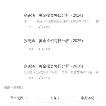
张尧浠丨黄金投资每日分析（2024）
注： 黄金TD=(国际黄金价格x汇率)/31.1035 国际黄金波动1美金，黄金TD约波动0.22元(理论上)。 美国期货金价＝伦敦现货价×(1＋黄金掉期利率×期货到期天数/365) 回顾历史因果，解读当下环境，展望未来走向，秉承大胆预测，谨慎交易原则。-...
61
2095
张尧浠丨黄金投资每日分析（2025）
254
7.9万
张尧浠丨黄金投资每日分析（2026）
提供每个交易黄金市场的 上交易日复盘思路和行情，以及当前走势动态和因素，还有后市展望预测，以及技术分析
153
1.1万
您是不是在找：
重生之西门庆
一人有庆
帝尧本纪